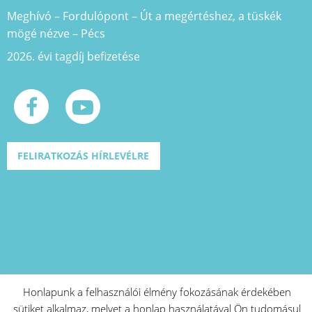
Meghívó – Fordulópont – Út a megértéshez, a tüskék
mögé nézve – Pécs
2026. évi tagdíj befizetése
FELIRATKOZÁS HÍRLEVÉLRE
Honlapunk a felhasználói élmény fokozásának érdekében
sütiket alkalmaz, melyet a honlap használatával Ön tudomásul