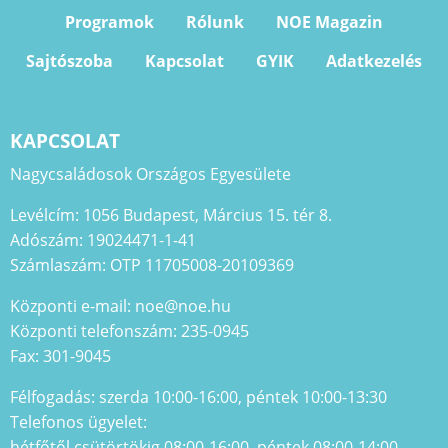
Programok
Rólunk
NOE Magazin
Sajtószoba
Kapcsolat
GYIK
Adatkezelés
KAPCSOLAT
Nagycsaládosok Országos Egyesülete
Levélcím: 1056 Budapest, Március 15. tér 8.
Adószám: 19024471-1-41
Számlaszám: OTP 11705008-20109369
Központi e-mail: noe@noe.hu
Központi telefonszám: 235-0945
Fax: 301-9045
Félfogadás: szerda 10:00-16:00, péntek 10:00-13:30
Telefonos ügyelet:
hétfőtől csütörtökig 08:00-16:00, péntek 08:00-14:00