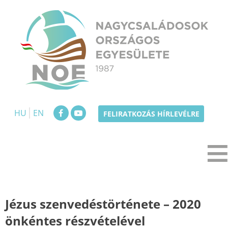
Skip
to
content
NOE
Nagycsaládosok Országos Egyesülete
HU
EN
FELIRATKOZÁS HÍRLEVÉLRE
Jézus szenvedéstörténete – 2020
önkéntes részvételével