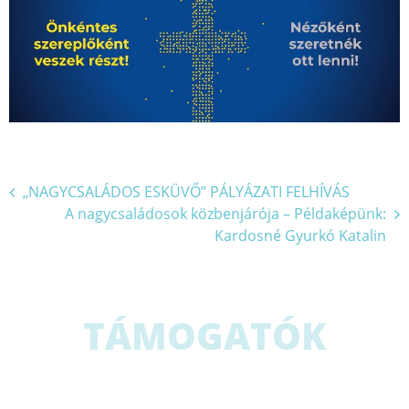
Bejegyzés
„NAGYCSALÁDOS ESKÜVŐ” PÁLYÁZATI FELHÍVÁS
A nagycsaládosok közbenjárója – Példaképünk:
navigáció
Kardosné Gyurkó Katalin
TÁMOGATÓK