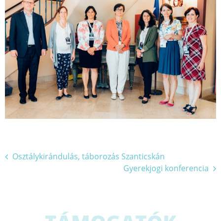
Bejegyzés
Osztálykirándulás, táborozás Szanticskán
Gyerekjogi konferencia
navigáció