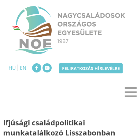
Skip
to
content
NOE
Nagycsaládosok Országos Egyesülete
HU
EN
FELIRATKOZÁS HÍRLEVÉLRE
Ifjúsági családpolitikai
munkatalálkozó Lisszabonban