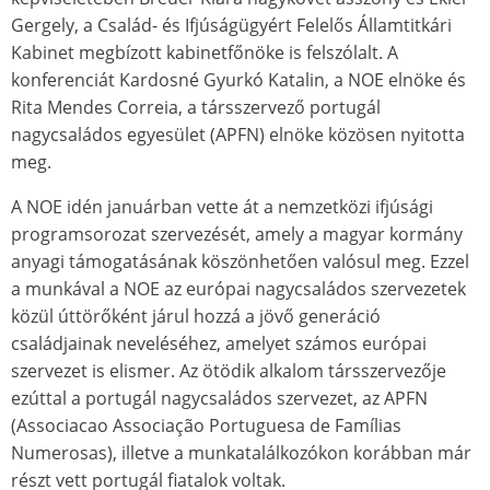
Gergely, a Család- és Ifjúságügyért Felelős Államtitkári
Kabinet megbízott kabinetfőnöke is felszólalt. A
konferenciát Kardosné Gyurkó Katalin, a NOE elnöke és
Rita Mendes Correia, a társszervező portugál
nagycsaládos egyesület (APFN) elnöke közösen nyitotta
meg.
A NOE idén januárban vette át a nemzetközi ifjúsági
programsorozat szervezését, amely a magyar kormány
anyagi támogatásának köszönhetően valósul meg. Ezzel
a munkával a NOE az európai nagycsaládos szervezetek
közül úttörőként járul hozzá a jövő generáció
családjainak neveléséhez, amelyet számos európai
szervezet is elismer. Az ötödik alkalom társszervezője
ezúttal a portugál nagycsaládos szervezet, az APFN
(Associacao Associação Portuguesa de Famílias
Numerosas), illetve a munkatalálkozókon korábban már
részt vett portugál fiatalok voltak.