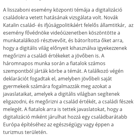
A lisszaboni esemény központi témája a digitalizáció
családokra vetett hatásának vizsgálata volt. Novák
Katalin család- és ifjúságpolitikáért felelős államtitkár, az
esemény fővédnöke videóüzenetben köszöntötte a
munkatalálkozó résztvevőit, és bátorította őket arra,
hogy a digitális világ előnyeit kihasználva igyekezzenek
megőrizni a családi értékeket a jövőben is. A
háromnapos munka során a fiatalok számos
szempontból járták körbe a témát. A találkozó végén
deklarációt fogadtak el, amelyben jövőbeli saját
gyermekeik számára fogalmazzák meg azokat a
javaslataikat, amelyek a digitális világban segítenek
eligazodni, és megőrizni a család értékét, a családi fészek
melegét. A fiatalok arra is tettek javaslatokat, hogy a
digitalizáció miként járulhat hozzá egy családbarátabb
Európa építéséhez az egészségügy vagy éppen a
turizmus területén.