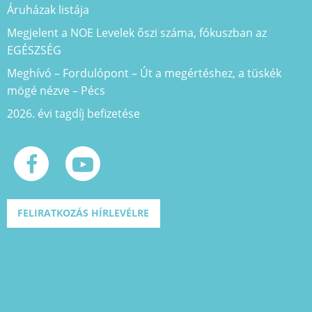
Áruházak listája
Megjelent a NOE Levelek őszi száma, fókuszban az
EGÉSZSÉG
Meghívó – Fordulópont – Út a megértéshez, a tüskék
mögé nézve – Pécs
2026. évi tagdíj befizetése
FELIRATKOZÁS HÍRLEVÉLRE