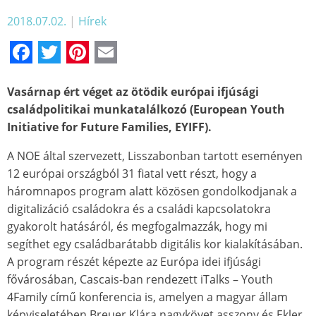
2018.07.02.
|
Hírek
Facebook
Twitter
Pinterest
Email
Vasárnap ért véget az ötödik európai ifjúsági
családpolitikai munkatalálkozó (European Youth
Initiative for Future Families, EYIFF).
A NOE által szervezett, Lisszabonban tartott eseményen
12 európai országból 31 fiatal vett részt, hogy a
háromnapos program alatt közösen gondolkodjanak a
digitalizáció családokra és a családi kapcsolatokra
gyakorolt hatásáról, és megfogalmazzák, hogy mi
segíthet egy családbarátabb digitális kor kialakításában.
A program részét képezte az Európa idei ifjúsági
fővárosában, Cascais-ban rendezett iTalks – Youth
4Family című konferencia is, amelyen a magyar állam
képviseletében Breuer Klára nagykövet asszony és Ekler