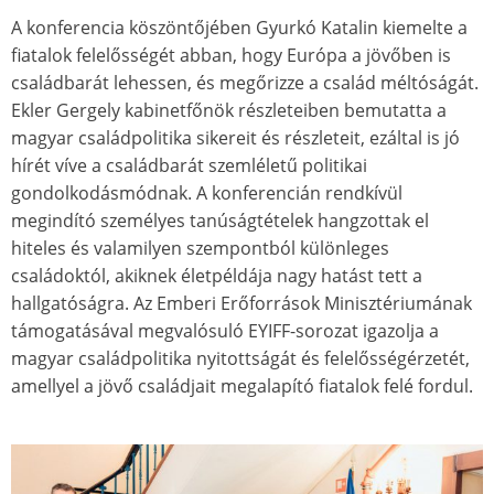
A konferencia köszöntőjében Gyurkó Katalin kiemelte a
fiatalok felelősségét abban, hogy Európa a jövőben is
családbarát lehessen, és megőrizze a család méltóságát.
Ekler Gergely kabinetfőnök részleteiben bemutatta a
magyar családpolitika sikereit és részleteit, ezáltal is jó
hírét víve a családbarát szemléletű politikai
gondolkodásmódnak. A konferencián rendkívül
megindító személyes tanúságtételek hangzottak el
hiteles és valamilyen szempontból különleges
családoktól, akiknek életpéldája nagy hatást tett a
hallgatóságra. Az Emberi Erőforrások Minisztériumának
támogatásával megvalósuló EYIFF-sorozat igazolja a
magyar családpolitika nyitottságát és felelősségérzetét,
amellyel a jövő családjait megalapító fiatalok felé fordul.