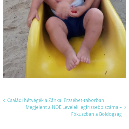
Bejegyzés
Családi hétvégék a Zánkai Erzsébet-táborban
Megjelent a NOE Levelek legfrissebb száma –
navigáció
Fókuszban a Boldogság