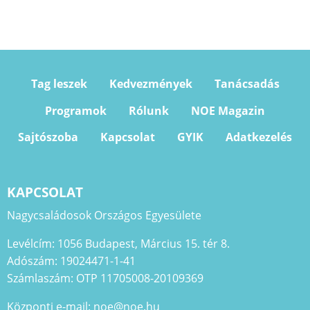
Tag leszek
Kedvezmények
Tanácsadás
Programok
Rólunk
NOE Magazin
Sajtószoba
Kapcsolat
GYIK
Adatkezelés
KAPCSOLAT
Nagycsaládosok Országos Egyesülete
Levélcím: 1056 Budapest, Március 15. tér 8.
Adószám: 19024471-1-41
Számlaszám: OTP 11705008-20109369
Központi e-mail: noe@noe.hu