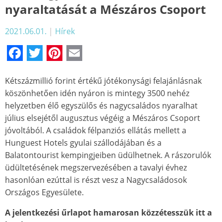
nyaraltatását a Mészáros Csoport
2021.06.01.
|
Hírek
Facebook
Twitter
Pinterest
Email
Kétszázmillió forint értékű jótékonysági felajánlásnak
köszönhetően idén nyáron is mintegy 3500 nehéz
helyzetben élő egyszülős és nagycsaládos nyaralhat
július elsejétől augusztus végéig a Mészáros Csoport
jóvoltából. A családok félpanziós ellátás mellett a
Hunguest Hotels gyulai szállodájában és a
Balatontourist kempingjeiben üdülhetnek. A rászorulók
üdültetésének megszervezésében a tavalyi évhez
hasonlóan ezúttal is részt vesz a Nagycsaládosok
Országos Egyesülete.
A jelentkezési űrlapot hamarosan közzétesszük itt a