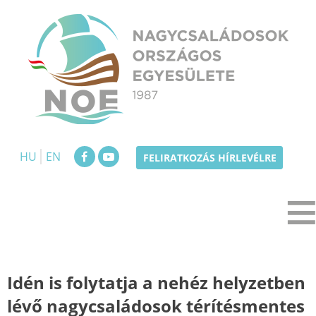
Skip
to
content
NOE
Nagycsaládosok Országos Egyesülete
HU
EN
FELIRATKOZÁS HÍRLEVÉLRE
Idén is folytatja a nehéz helyzetben
lévő nagycsaládosok térítésmentes