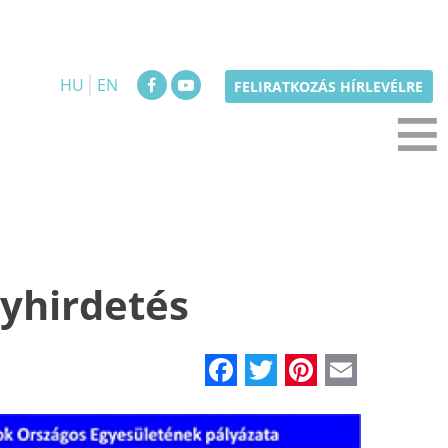
HU
EN
≡
FELIRATKOZÁS HÍRLEVÉLRE
yhirdetés
Facebook
Twitter
Pinteres
Email