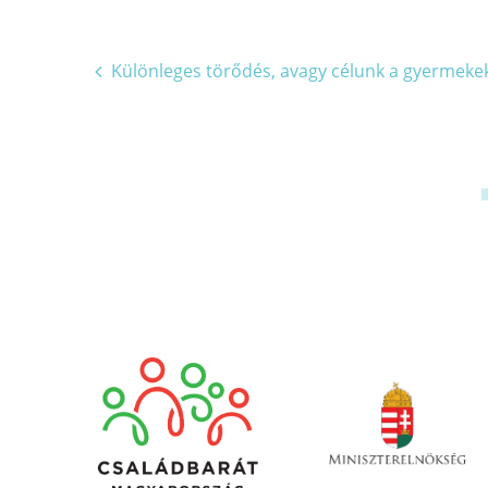
Bejegyzés
Különleges törődés, avagy célunk a gyermekek
navigáció