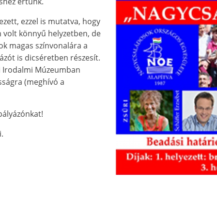
shez értünk.
ett, ezzel is mutatva, hogy
m volt könnyű helyzetben, de
tok magas színvonalára a
yázót is dicséretben részesít.
őfi Irodalmi Múzeumban
sságra (meghívó a
pályázónkat!
.