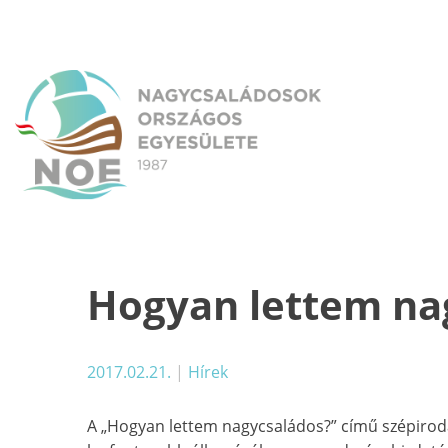
Skip
to
content
NOE
Nagycsaládosok Országos Egyesülete
Hogyan lettem na
2017.02.21.
|
Hírek
A „Hogyan lettem nagycsaládos?” című szépirod