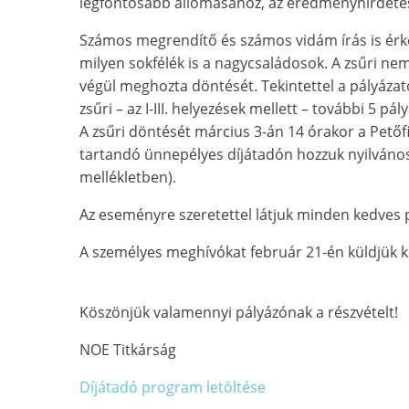
legfontosabb állomásához, az eredményhirdeté
Számos megrendítő és számos vidám írás is érkez
milyen sokfélék is a nagycsaládosok. A zsűri ne
végül meghozta döntését. Tekintettel a pályáza
zsűri – az I-III. helyezések mellett – további 5 pál
A zsűri döntését március 3-án 14 órakor a Pet
tartandó ünnepélyes díjátadón hozzuk nyilváno
mellékletben).
Az eseményre szeretettel látjuk minden kedves 
A személyes meghívókat február 21-én küldjük ki
Köszönjük valamennyi pályázónak a részvételt!
NOE Titkárság
Díjátadó program letöltése