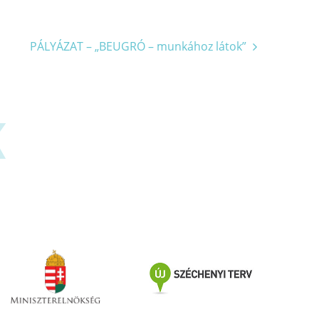
PÁLYÁZAT – „BEUGRÓ – munkához látok”
K