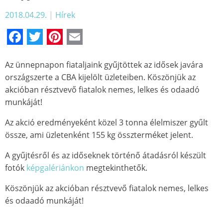
2018.04.29.
|
Hírek
Facebook
Twitter
Pinterest
Email
Az ünnepnapon fiataljaink gyűjtöttek az idősek javára
országszerte a CBA kijelölt üzleteiben. Köszönjük az
akcióban résztvevő fiatalok nemes, lelkes és odaadó
munkáját!
Az akció eredményeként közel 3 tonna élelmiszer gyűlt
össze, ami üzletenként 155 kg összterméket jelent.
A gyűjtésről és az időseknek történő átadásról készült
fotók
képgalériánkon
megtekinthetők.
Köszönjük az akcióban résztvevő fiatalok nemes, lelkes
és odaadó munkáját!