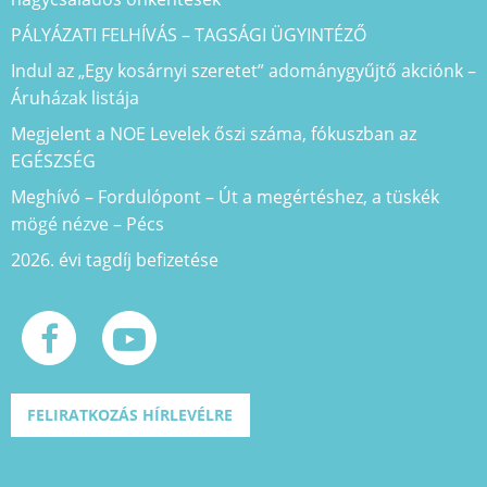
PÁLYÁZATI FELHÍVÁS – TAGSÁGI ÜGYINTÉZŐ
Indul az „Egy kosárnyi szeretet” adománygyűjtő akciónk –
Áruházak listája
Megjelent a NOE Levelek őszi száma, fókuszban az
EGÉSZSÉG
Meghívó – Fordulópont – Út a megértéshez, a tüskék
mögé nézve – Pécs
2026. évi tagdíj befizetése
FELIRATKOZÁS HÍRLEVÉLRE