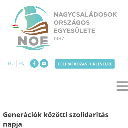
Skip
to
content
NOE
Nagycsaládosok Országos Egyesülete
HU
EN
FELIRATKOZÁS HÍRLEVÉLRE
Generációk közötti szolidaritás
napja