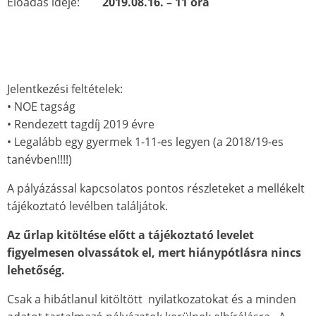
Előadás ideje:
2019.08.16. – 11 óra
Jelentkezési feltételek:
• NOE tagság
• Rendezett tagdíj 2019 évre
• Legalább egy gyermek 1-11-es legyen (a 2018/19-es
tanévben!!!!)
A pályázással kapcsolatos pontos részleteket a mellékelt
tájékoztató levélben találjátok.
Az űrlap kitöltése előtt a tájékoztató levelet
figyelmesen olvassátok el, mert hiánypótlásra nincs
lehetőség.
Csak a hibátlanul kitöltött nyilatkozatokat és a minden