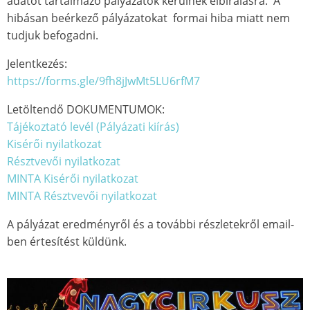
adatot tartalmazó pályázatok kerülnek elbírálásra. A
hibásan beérkező pályázatokat formai hiba miatt nem
tudjuk befogadni.
Jelentkezés:
https://forms.gle/9fh8jJwMt5LU6rfM7
Letöltendő DOKUMENTUMOK:
Tájékoztató levél (Pályázati kiírás)
Kisérői nyilatkozat
Résztvevői nyilatkozat
MINTA Kisérői nyilatkozat
MINTA Résztvevői nyilatkozat
A pályázat eredményről és a további részletekről email-
ben értesítést küldünk.