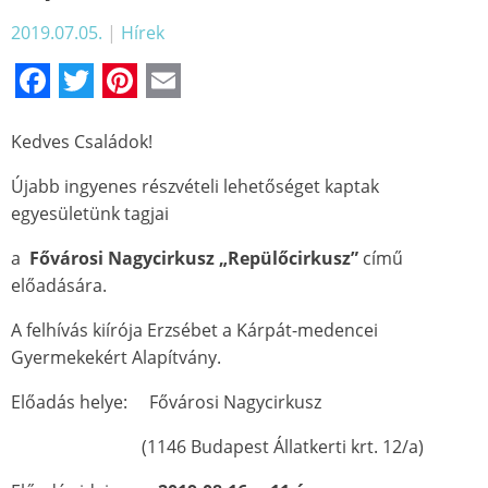
2019.07.05.
|
Hírek
Facebook
Twitter
Pinterest
Email
Kedves Családok!
Újabb ingyenes részvételi lehetőséget kaptak
egyesületünk tagjai
a
Fővárosi Nagycirkusz „Repülőcirkusz”
című
előadására.
A felhívás kiírója Erzsébet a Kárpát-medencei
Gyermekekért Alapítvány.
Előadás helye: Fővárosi Nagycirkusz
(1146 Budapest Állatkerti krt. 12/a)