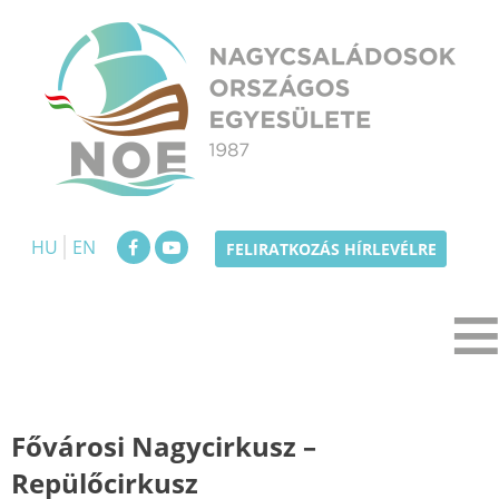
Skip
to
content
NOE
Nagycsaládosok Országos Egyesülete
HU
EN
FELIRATKOZÁS HÍRLEVÉLRE
Fővárosi Nagycirkusz –
Repülőcirkusz