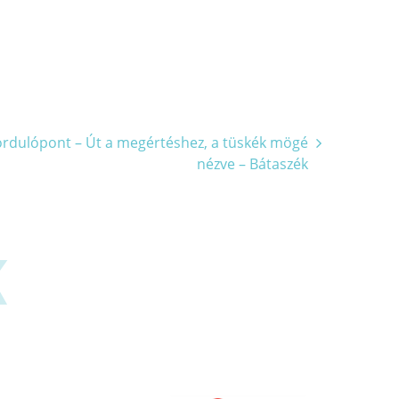
rdulópont – Út a megértéshez, a tüskék mögé
nézve – Bátaszék
K