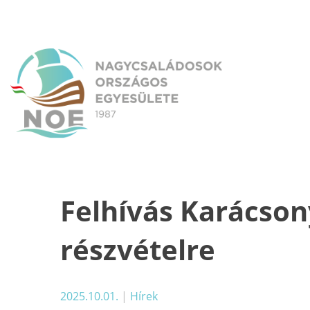
Skip
to
content
NOE
Nagycsaládosok Országos Egyesülete
Felhívás Karácson
részvételre
2025.10.01.
|
Hírek