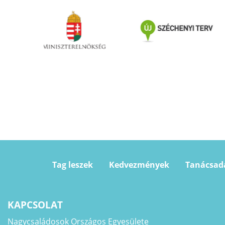
Tag leszek
Kedvezmények
Tanácsad
KAPCSOLAT
Nagycsaládosok Országos Egyesülete