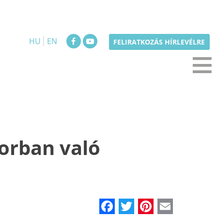
HU
EN
≡
FELIRATKOZÁS HÍRLEVÉLRE
borban való
Facebook
Twitter
Pinteres
Email