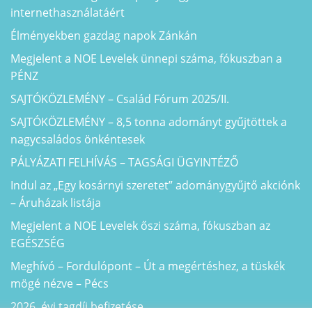
internethasználatáért
Élményekben gazdag napok Zánkán
Megjelent a NOE Levelek ünnepi száma, fókuszban a
PÉNZ
SAJTÓKÖZLEMÉNY – Család Fórum 2025/II.
SAJTÓKÖZLEMÉNY – 8,5 tonna adományt gyűjtöttek a
nagycsaládos önkéntesek
PÁLYÁZATI FELHÍVÁS – TAGSÁGI ÜGYINTÉZŐ
Indul az „Egy kosárnyi szeretet” adománygyűjtő akciónk
– Áruházak listája
Megjelent a NOE Levelek őszi száma, fókuszban az
EGÉSZSÉG
Meghívó – Fordulópont – Út a megértéshez, a tüskék
mögé nézve – Pécs
2026. évi tagdíj befizetése