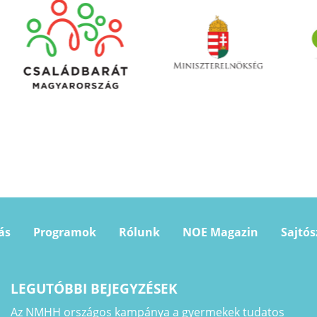
ás
Programok
Rólunk
NOE Magazin
Sajtó
LEGUTÓBBI BEJEGYZÉSEK
Az NMHH országos kampánya a gyermekek tudatos