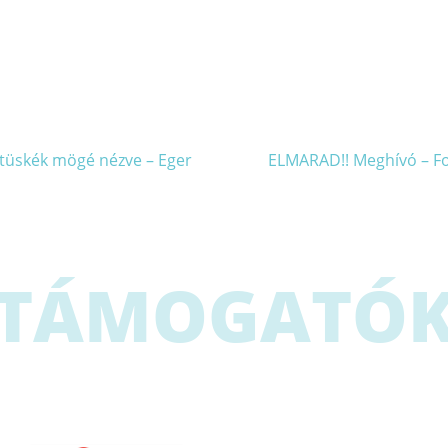
 tüskék mögé nézve – Eger
ELMARAD!! Meghívó – Fo
TÁMOGATÓ