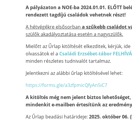
A pályázaton a NOE-ba 2024.01.01. ELŐTT belép
rendezett tagdíjú családok vehetnek részt!
A hétvégékre elsősorban
a szűkebb családot v
szülők akadályoztatása esetén a nagyszülők.
Mielőtt az Űrlap kitöltését elkezditek, kérjük, id
olvassátok el a
Családi Erzsébet-tábor FELHÍV
minden részletes tudnivalót tartalmaz.
Jelentkezni az alábbi űrlap kitöltésével lehet:
https://forms.gle/a3zfpmicQfyAn5iC7
A kitöltés még nem jelent biztos lehetőséget,
mindenkit e-mailben értesítünk az eredmény
Az Űrlap beadási határideje:
2025. október 06. (