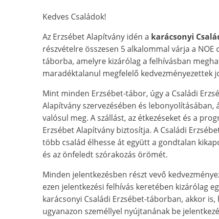
Kedves Családok!
Az Erzsébet Alapítvány idén a
karácsonyi Csalá
részvételre összesen 5 alkalommal várja a NOE c
táborba, amelyre kizárólag a felhívásban meghat
maradéktalanul megfelelő kedvezményezettek j
Mint minden Erzsébet-tábor, úgy a Családi Erzsé
Alapítvány szervezésében és lebonyolításában, á
valósul meg. A szállást, az étkezéseket és a pro
Erzsébet Alapítvány biztosítja. A Családi Erzsébe
több család élhesse át együtt a gondtalan kika
és az önfeledt szórakozás örömét.
Minden jelentkezésben részt vevő kedvezményez
ezen jelentkezési felhívás keretében kizárólag eg
karácsonyi Családi Erzsébet-táborban, akkor is,
ugyanazon személlyel nyújtanának be jelentkezé