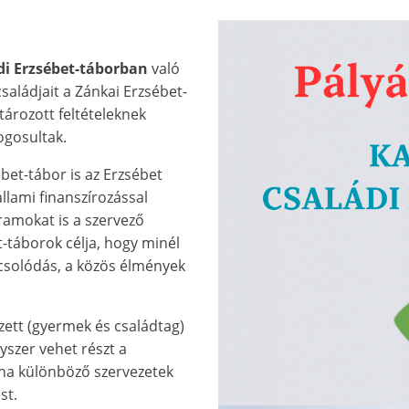
di Erzsébet-táborban
való
saládjait a Zánkai Erzsébet-
ározott feltételeknek
ogosultak.
bet-tábor is az Erzsébet
llami finanszírozással
gramokat is a szervező
t-táborok célja, hogy minél
pcsolódás, a közös élmények
ett (gyermek és családtag)
yszer vehet részt a
 ha különböző szervezetek
st.