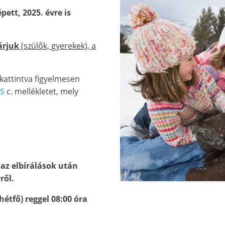
ett, 2025. évre is
árjuk
(szülők, gyerekek), a
e kattintva figyelmesen
ÁS
c. mellékletet, mely
 az elbírálások után
ről.
hétfő) reggel 08:00 óra