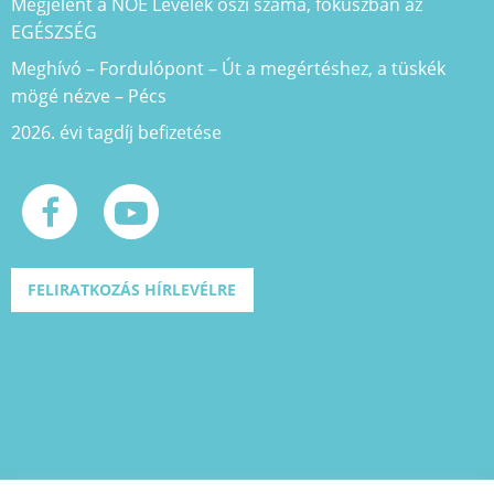
Megjelent a NOE Levelek őszi száma, fókuszban az
EGÉSZSÉG
Meghívó – Fordulópont – Út a megértéshez, a tüskék
mögé nézve – Pécs
2026. évi tagdíj befizetése
FELIRATKOZÁS HÍRLEVÉLRE