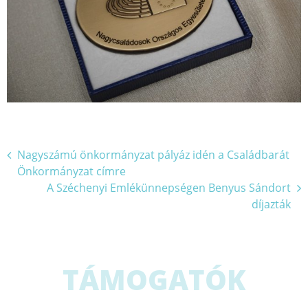
Bejegyzés
Nagyszámú önkormányzat pályáz idén a Családbarát
Önkormányzat címre
navigáció
A Széchenyi Emlékünnepségen Benyus Sándort
díjazták
TÁMOGATÓK