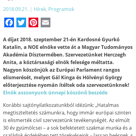
2018.09.21.
|
Hírek
,
Programok
Facebook
Twitter
Pinterest
Email
A díjat 2018. szeptember 21-én Kardosné Gyurkó
Katalin, a NOE elnöke vette át a Magyar Tudományos
Akadémia Dísztermében. Szervezetünket Herczegh
Anita, a köztársasági elnök felesége méltatta.
Nagyon köszönjük az Európai Parlament rangos
elismerését, melyet Gál Kinga és Hölvényi György
előterjesztése nyomán ítéltek oda szervezetünknek!
Elnök asszonyunk ünnepi köszönő beszéde
Korábbi sajtónyilatkozatunkból idézünk: „Hatalmas
megtiszteltetés számunkra, hogy immár európai szinten
is elismerték civil szervezetünk tevékenységét. Az elmúlt
30 év gyümölcsei – a sok befektetett szakmai munka és a
családok érdekében tett törekvéseink – lassan beérnek, s