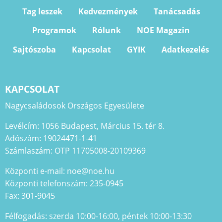
Tag leszek
Kedvezmények
Tanácsadás
Programok
Rólunk
NOE Magazin
Sajtószoba
Kapcsolat
GYIK
Adatkezelés
KAPCSOLAT
Nagycsaládosok Országos Egyesülete
Levélcím: 1056 Budapest, Március 15. tér 8.
Adószám: 19024471-1-41
Számlaszám: OTP 11705008-20109369
Központi e-mail: noe@noe.hu
Központi telefonszám: 235-0945
Fax: 301-9045
Félfogadás: szerda 10:00-16:00, péntek 10:00-13:30