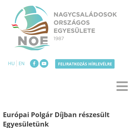
Skip
to
content
NOE
Nagycsaládosok Országos Egyesülete
HU
EN
FELIRATKOZÁS HÍRLEVÉLRE
Európai Polgár Díjban részesült
Egyesületünk