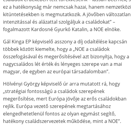
ez a hatékonyság már nemcsak hazai, hanem nemzetközi
kitüntetésekben is megmutatkozik. A jövőben változatlan
intenzitással és alázattal szolgáljuk a családokat” –
fogalmazott Kardosné Gyurkó Katalin, a NOE elnöke.
Gál Kinga EP képviselő asszony a díj odaítélése kapcsán
többek között kiemelte, hogy a „NOE a családok
összefogásával és megerősítésével azt bizonyítja, hogy a
nagycsaládos lét érték és lényeges szerepe van a mai
magyar, de egyben az európai társadalomban”.
Hölvényi György képviselő úr arra mutatott rá, hogy
„stratégiai fontosságú a családok szerepének
megerősítése, mert Európa jövője az erős családokban
rejlik. Európa vezető szerepének megtartásához
elengedhetetlenül fontos az olyan egymást segítő,
hatékony családszervezetek működése, mint a NOE”.