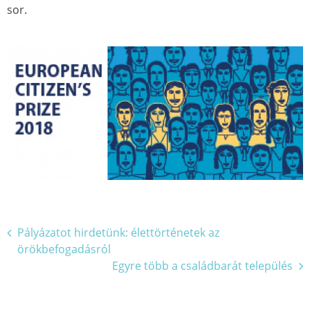
sor.
Bejegyzés
Pályázatot hirdetünk: élettörténetek az
örökbefogadásról
navigáció
Egyre több a családbarát település