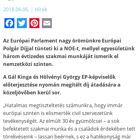
2018.06.06.
|
Hírek
Facebook
Twitter
Pinterest
Email
Az Európai Parlament nagy örömünkre Európai
Polgár Díjjal tünteti ki a NOE-t, mellyel egyesületünk
három évtizedes szakmai munkáját ismerik el
nemzetközi szinten.
A Gál Kinga és Hölvényi György EP-képviselők
előterjesztése nyomán megítélt díj átadására a
közeljövőben kerül sor.
„Hatalmas megtiszteltetés számunkra, hogy immár
európai szinten is elismerték civil szervezetünk
tevékenységét. Az elmúlt 30 év gyümölcsei – a sok
befektetett szakmai munka és a családok érdekében tett
törekvéseink – lassan beérnek, s ez a hatékonyság már