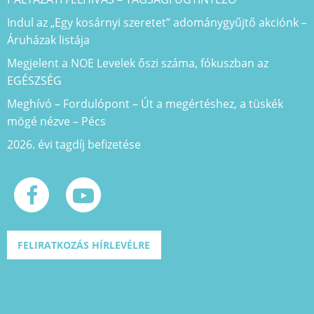
Indul az „Egy kosárnyi szeretet” adománygyűjtő akciónk –
Áruházak listája
Megjelent a NOE Levelek őszi száma, fókuszban az
EGÉSZSÉG
Meghívó – Fordulópont – Út a megértéshez, a tüskék
mögé nézve – Pécs
2026. évi tagdíj befizetése
FELIRATKOZÁS HÍRLEVÉLRE