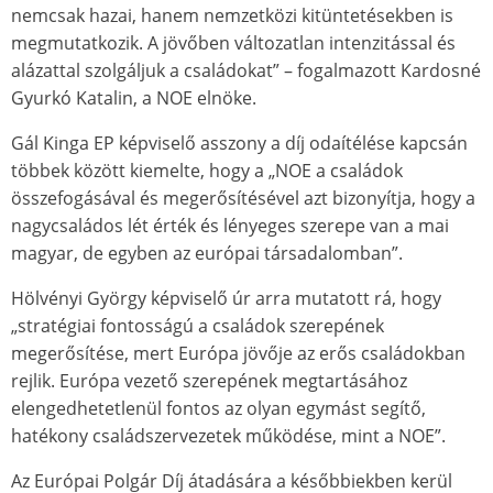
nemcsak hazai, hanem nemzetközi kitüntetésekben is
megmutatkozik. A jövőben változatlan intenzitással és
alázattal szolgáljuk a családokat” – fogalmazott Kardosné
Gyurkó Katalin, a NOE elnöke.
Gál Kinga EP képviselő asszony a díj odaítélése kapcsán
többek között kiemelte, hogy a „NOE a családok
összefogásával és megerősítésével azt bizonyítja, hogy a
nagycsaládos lét érték és lényeges szerepe van a mai
magyar, de egyben az európai társadalomban”.
Hölvényi György képviselő úr arra mutatott rá, hogy
„stratégiai fontosságú a családok szerepének
megerősítése, mert Európa jövője az erős családokban
rejlik. Európa vezető szerepének megtartásához
elengedhetetlenül fontos az olyan egymást segítő,
hatékony családszervezetek működése, mint a NOE”.
Az Európai Polgár Díj átadására a későbbiekben kerül