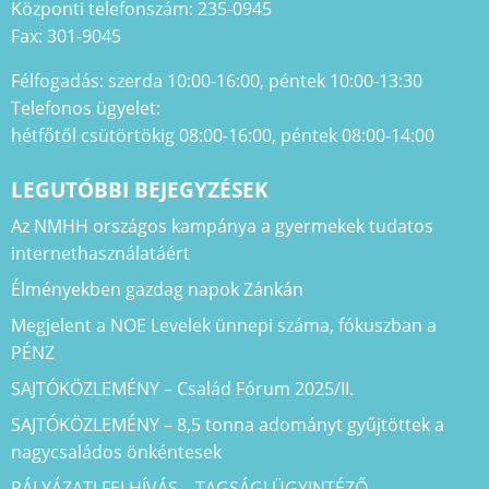
Központi telefonszám: 235-0945
Fax: 301-9045
Félfogadás: szerda 10:00-16:00, péntek 10:00-13:30
Telefonos ügyelet:
hétfőtől csütörtökig 08:00-16:00, péntek 08:00-14:00
LEGUTÓBBI BEJEGYZÉSEK
Az NMHH országos kampánya a gyermekek tudatos
internethasználatáért
Élményekben gazdag napok Zánkán
Megjelent a NOE Levelek ünnepi száma, fókuszban a
PÉNZ
SAJTÓKÖZLEMÉNY – Család Fórum 2025/II.
SAJTÓKÖZLEMÉNY – 8,5 tonna adományt gyűjtöttek a
nagycsaládos önkéntesek
PÁLYÁZATI FELHÍVÁS – TAGSÁGI ÜGYINTÉZŐ