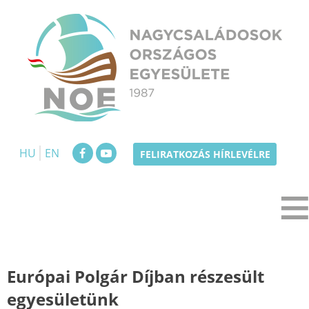
Skip
to
content
NOE
Nagycsaládosok Országos Egyesülete
HU
EN
FELIRATKOZÁS HÍRLEVÉLRE
Európai Polgár Díjban részesült
egyesületünk