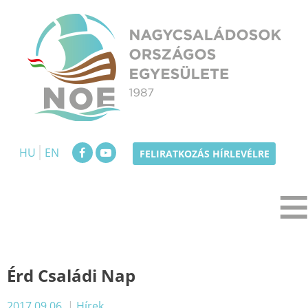
Skip
to
content
NOE
Nagycsaládosok Országos Egyesülete
HU
EN
FELIRATKOZÁS HÍRLEVÉLRE
Érd Családi Nap
2017.09.06.
|
Hírek