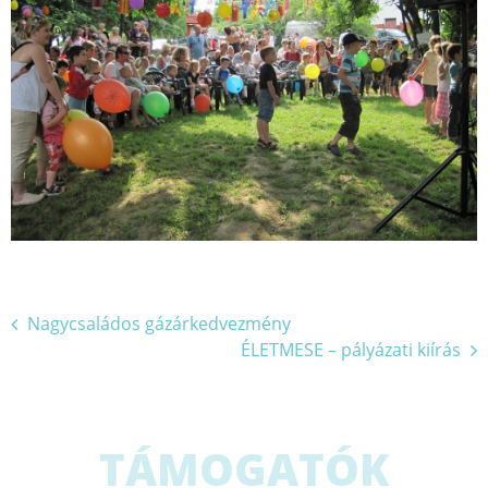
Bejegyzés
Nagycsaládos gázárkedvezmény
ÉLETMESE – pályázati kiírás
navigáció
TÁMOGATÓK