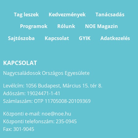
Tag leszek
Kedvezmények
Tanácsadás
Programok
Rólunk
NOE Magazin
Sajtószoba
Kapcsolat
GYIK
Adatkezelés
KAPCSOLAT
Nagycsaládosok Országos Egyesülete
Levélcím: 1056 Budapest, Március 15. tér 8.
Adószám: 19024471-1-41
Számlaszám: OTP 11705008-20109369
Központi e-mail: noe@noe.hu
Központi telefonszám: 235-0945
Fax: 301-9045