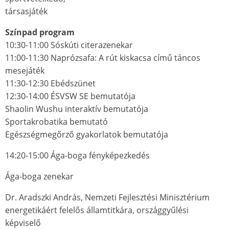
társasjáték
Színpad program
10:30-11:00 Sóskúti citerazenekar
11:00-11:30 Naprózsafa: A rút kiskacsa című táncos
mesejáték
11:30-12:30 Ebédszünet
12:30-14:00 ÉSVSW SE bemutatója
Shaolin Wushu interaktív bemutatója
Sportakrobatika bemutató
Egészségmegőrző gyakorlatok bemutatója
14:20-15:00 Ága-boga fényképezkedés
Ága-boga zenekar
Dr. Aradszki András, Nemzeti Fejlesztési Minisztérium
energetikáért felelős államtitkára, országgyűlési
képviselő