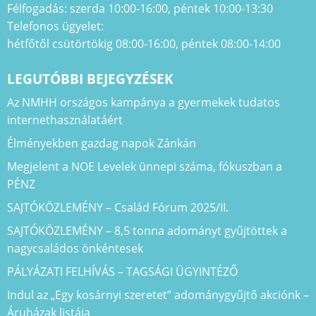
Félfogadás: szerda 10:00-16:00, péntek 10:00-13:30
Telefonos ügyelet:
hétfőtől csütörtökig 08:00-16:00, péntek 08:00-14:00
LEGUTÓBBI BEJEGYZÉSEK
Az NMHH országos kampánya a gyermekek tudatos
internethasználatáért
Élményekben gazdag napok Zánkán
Megjelent a NOE Levelek ünnepi száma, fókuszban a
PÉNZ
SAJTÓKÖZLEMÉNY – Család Fórum 2025/II.
SAJTÓKÖZLEMÉNY – 8,5 tonna adományt gyűjtöttek a
nagycsaládos önkéntesek
PÁLYÁZATI FELHÍVÁS – TAGSÁGI ÜGYINTÉZŐ
Indul az „Egy kosárnyi szeretet” adománygyűjtő akciónk –
Áruházak listája