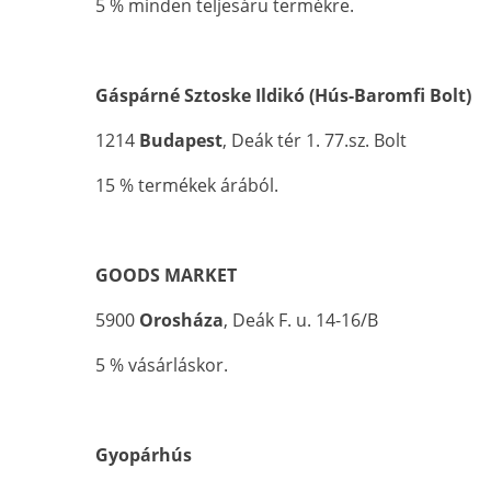
5 % minden teljesáru termékre.
Gáspárné Sztoske Ildikó (Hús-Baromfi Bolt)
1214
Budapest
, Deák tér 1. 77.sz. Bolt
15 % termékek árából.
GOODS MARKET
5900
Orosháza
, Deák F. u. 14-16/B
5 % vásárláskor.
Gyopárhús