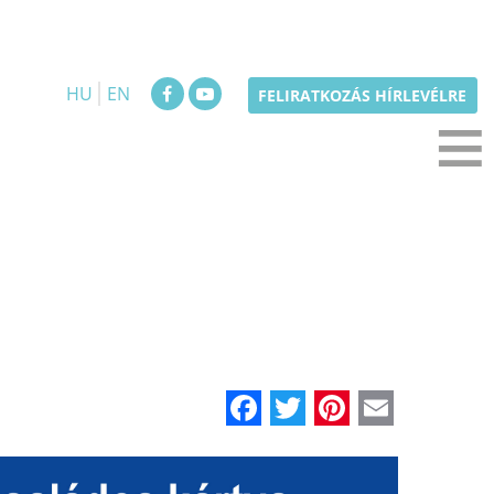
HU
EN
≡
FELIRATKOZÁS HÍRLEVÉLRE
Facebook
Twitter
Pinteres
Email