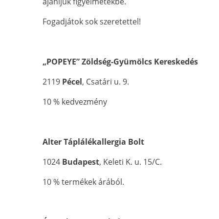
ajánljuk figyelmetekbe.
Fogadjátok sok szeretettel!
„POPEYE” Zöldség-Gyümölcs Kereskedés
2119
Pécel
, Csatári u. 9.
10 % kedvezmény
Alter Táplálékallergia Bolt
1024
Budapest
, Keleti K. u. 15/C.
10 % termékek árából.