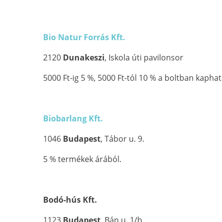
Bio Natur Forrás Kft.
2120
Dunakeszi
, Iskola úti pavilonsor
5000 Ft-ig 5 %, 5000 Ft-tól 10 % a boltban kapha
Biobarlang Kft.
1046
Budapest
, Tábor u. 9.
5 % termékek árából.
Bodó-hús Kft.
1123
Budapest
, Bán u. 1/b.