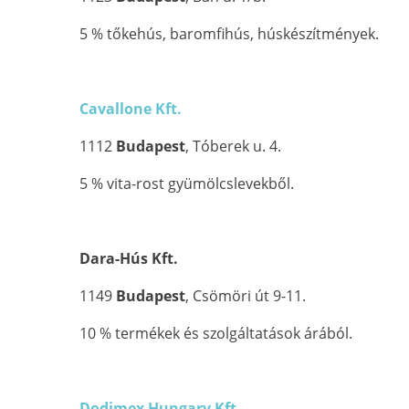
5 % tőkehús, baromfihús, húskészítmények.
Cavallone Kft.
1112
Budapest
, Tóberek u. 4.
5 % vita-rost gyümölcslevekből.
Dara-Hús Kft.
1149
Budapest
, Csömöri út 9-11.
10 % termékek és szolgáltatások árából.
Dodimex Hungary Kft.