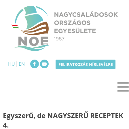
Skip
to
content
NOE
Nagycsaládosok Országos Egyesülete
HU
EN
FELIRATKOZÁS HÍRLEVÉLRE
Egyszerű, de NAGYSZERŰ RECEPTEK
4.