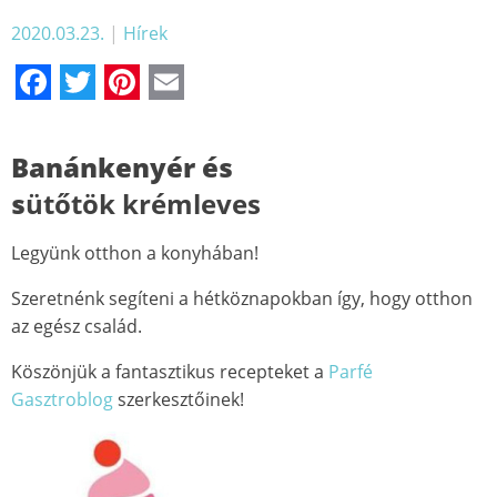
2020.03.23.
|
Hírek
Facebook
Twitter
Pinterest
Email
Banánkenyér és
s
ütőtö
k
krémleves
Legyünk otthon a konyhában!
Szeretnénk segíteni a hétköznapokban így, hogy otthon
az egész család.
Köszönjük a fantasztikus recepteket a
Parfé
Gasztroblog
szerkesztőinek!