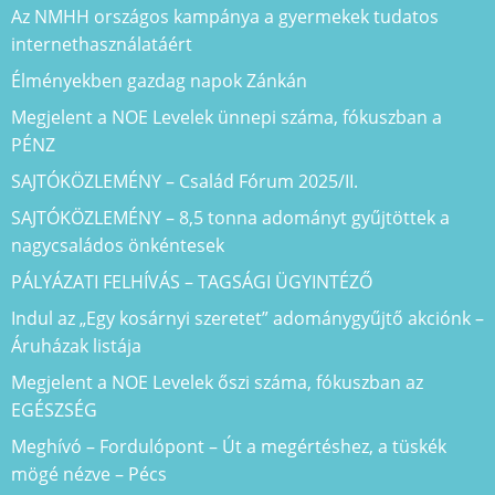
Az NMHH országos kampánya a gyermekek tudatos
internethasználatáért
Élményekben gazdag napok Zánkán
Megjelent a NOE Levelek ünnepi száma, fókuszban a
PÉNZ
SAJTÓKÖZLEMÉNY – Család Fórum 2025/II.
SAJTÓKÖZLEMÉNY – 8,5 tonna adományt gyűjtöttek a
nagycsaládos önkéntesek
PÁLYÁZATI FELHÍVÁS – TAGSÁGI ÜGYINTÉZŐ
Indul az „Egy kosárnyi szeretet” adománygyűjtő akciónk –
Áruházak listája
Megjelent a NOE Levelek őszi száma, fókuszban az
EGÉSZSÉG
Meghívó – Fordulópont – Út a megértéshez, a tüskék
mögé nézve – Pécs