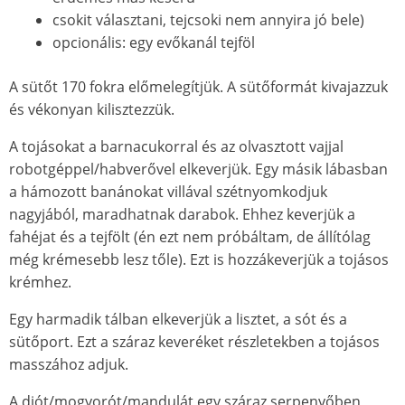
csokit választani, tejcsoki nem annyira jó bele)
opcionális: egy evőkanál tejföl
A sütőt 170 fokra előmelegítjü
k
. A sütőformát kivajazzuk
és vékonyan kilisztezzü
k
.
A tojásokat a barnacukorral és az olvasztott vajjal
robotgéppel/habverővel elkeverjü
k
. Egy másik lábasban
a hámozott banánokat villával szétnyomkodjuk
nagyjából, maradhatnak darabok. Ehhez keverjü
k
a
fahéjat és a tejfölt (én ezt nem próbáltam, de állítólag
még krémesebb lesz tőle). Ezt is hozzákeverjü
k
a tojásos
krémhez.
Egy harmadik tálban elkeverjü
k
a lisztet, a sót és a
sütőport. Ezt a száraz keveréket részletekben a tojásos
masszához adjuk.
A diót/mogyorót/mandulát egy száraz serpenyőben