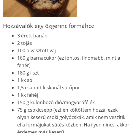
Hozzávaló
k
egy őzgerinc formához
3 érett banán
2 tojás
100 olvasztott vaj
160 g barnacukor (ez fontos, finomabb, mint a
fehér)
180 g liszt
1 kk só
1,5 csapott kiskanál sütőpor
1 kk fahéj
150 g
k
ülönböző dió/mogyorófélé
k
75 g csokicsepp (ezt én
k
öltöttem hozzá, ezek
olyan keserű csoki golyócská
k
, amik nem veszítik
el a formájukat sütés
k
özben. Ha ilyen nincs, akkor
érdemes más keserű