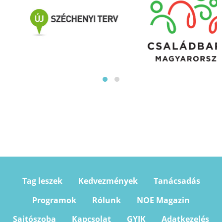
Tag leszek
Kedvezmények
Tanácsadás
Programok
Rólunk
NOE Magazin
Sajtószoba
Kapcsolat
GYIK
Adatkezelés