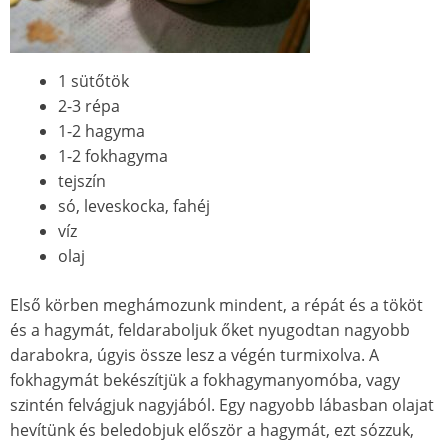
1 sütőtö
k
2-3 répa
1-2 hagyma
1-2 fokhagyma
tejszín
só, leveskocka, fahéj
víz
olaj
Első k
örben meghámozunk mindent, a répát és a tö
k
öt
és a hagymát, feldaraboljuk őket nyugodtan nagyobb
darabokra, úgyis össze lesz a végén turmixolva. A
fokhagymát bekészítjü
k
a fokhagymanyomóba, vagy
szintén felvágjuk nagyjából. Egy nagyobb lábasban olajat
hevítünk és beledobjuk először a hagymát, ezt sózzuk,