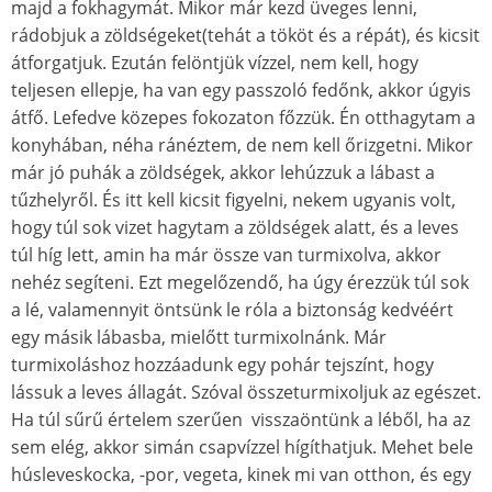
majd a fokhagymát. Mikor már kezd üveges lenni,
rádobjuk a zöldségeket(tehát a tö
k
öt és a répát), és kicsit
átforgatjuk. Ezután felöntjü
k
vízzel, nem kell, hogy
teljesen ellepje, ha van egy passzoló fedőnk, akkor úgyis
átfő. Lefedve
k
özepes fokozaton főzzük. Én otthagytam a
konyhában, néha ránéztem, de nem kell őrizgetni. Mikor
már jó puhá
k
a zöldségek, akkor lehúzzuk a lábast a
tűzhelyről. És itt kell kicsit figyelni, nekem ugyanis volt,
hogy túl sok vizet hagytam a zöldségek alatt, és a leves
túl híg lett, amin ha már össze van turmixolva, akkor
nehéz segíteni. Ezt megelőzendő, ha úgy érezzü
k
túl sok
a lé, valamennyit öntsünk le róla a biztonság kedvéért
egy másik lábasba, mielőtt turmixolnánk. Már
turmixoláshoz hozzáadunk egy pohár tejszínt, hogy
lássuk a leves állagát. Szóval összeturmixoljuk az egészet.
Ha túl sűrű értelem szerűen visszaöntünk a léből, ha az
sem elég, akkor simán csapvízzel hígíthatjuk. Mehet bele
húsleveskocka, -por, vegeta, kinek mi van otthon, és egy