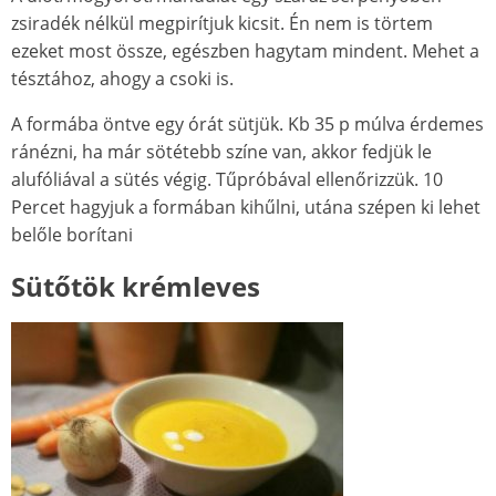
zsiradé
k
nélkül megpirítjuk kicsit. Én nem is törtem
ezeket most össze, egészben hagytam mindent. Mehet a
tésztához, ahogy a csoki is.
A formába öntve egy órát sütjü
k
. Kb 35 p múlva érdemes
ránézni, ha már sötétebb színe van, akkor fedjü
k
le
alufóliával a sütés végig. Tűpróbával ellenőrizzü
k
. 10
Percet hagyjuk a formában kihűlni, utána szépen ki lehet
belőle borítani
Sütőtö
k
krémleves