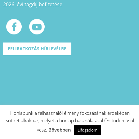
2026. évi tagdíj befizetése
FELIRATKOZÁS HÍRLEVÉLRE
Honlapunk a felhasználói élmény fokozásának érdekében
sütiket alkalmaz, melyet a honlap használatával Ön tudomásul
A projekt azonosító száma: EFOP-1.2.1-
vesz.
Bővebben
15-2016-00573
Elfogadom