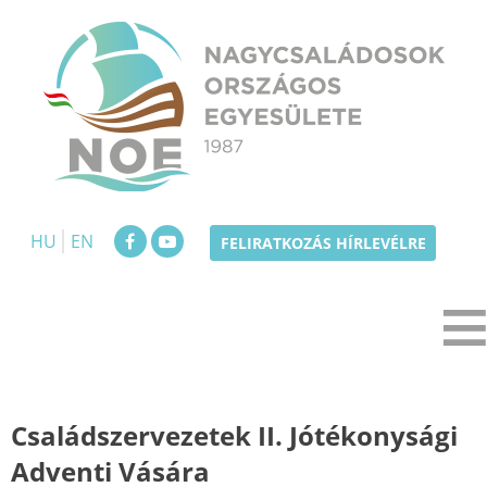
Skip
to
content
NOE
Nagycsaládosok Országos Egyesülete
HU
EN
FELIRATKOZÁS HÍRLEVÉLRE
Családszervezetek II. Jótékonysági
Adventi Vására