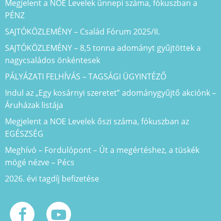
Megjelent a NOE Levelek ünnepi száma, fókuszban a
PÉNZ
SAJTÓKÖZLEMÉNY – Család Fórum 2025/II.
SAJTÓKÖZLEMÉNY – 8,5 tonna adományt gyűjtöttek a
nagycsaládos önkéntesek
PÁLYÁZATI FELHÍVÁS – TAGSÁGI ÜGYINTÉZŐ
Indul az „Egy kosárnyi szeretet” adománygyűjtő akciónk –
Áruházak listája
Megjelent a NOE Levelek őszi száma, fókuszban az
EGÉSZSÉG
Meghívó – Fordulópont – Út a megértéshez, a tüskék
mögé nézve – Pécs
2026. évi tagdíj befizetése