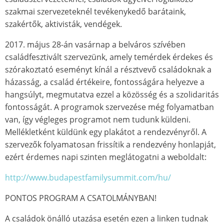
szakmai szervezeteknél tevékenykedő barátaink,
szakértők, aktivisták, vendégek.
2017. május 28-án vasárnap a belváros szívében
családfesztivált szervezünk, amely temérdek érdekes és
szórakoztató eseményt kínál a résztvevő családoknak a
házasság, a család értékeire, fontosságára helyezve a
hangsúlyt, megmutatva ezzel a közösség és a szolidaritás
fontosságát. A programok szervezése még folyamatban
van, így végleges programot nem tudunk küldeni.
Mellékletként küldünk egy plakátot a rendezvényről. A
szervezők folyamatosan frissítik a rendezvény honlapját,
ezért érdemes napi szinten meglátogatni a weboldalt:
http://www.budapestfamilysummit.com/hu/
PONTOS PROGRAM A CSATOLMÁNYBAN!
A családok önálló utazása esetén ezen a linken tudnak