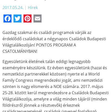
2017.05.24.
|
Hírek
Facebook
Twitter
Pinterest
Email
Gazdag szakmai és családi programok várják az
érdeklődő családokat a négynapos Családok Budapesti
Világtalálkozóján! PONTOS PROGRAM A
CSATOLMÁNYBAN!
Egyesületünk életének talán eddigi legnagyobb
eseményére készülünk. Ez évben egyesületünk (hazai és
nemzetközi partnerekkel közösen) nyerte el a World
Family Congress megrendezési jogát, ami nemzetközi
szinten is nagy elismerés a NOE számára. 2017. május
25-28. között kerül megrendezésre a Családok Budapesti
Világtalálkozója, amelyre a világ minden tájáról (minden
földrészről jönnek a résztvevők) érkeznek
családszervezeteknél, családok ügyeivel foglalkozó