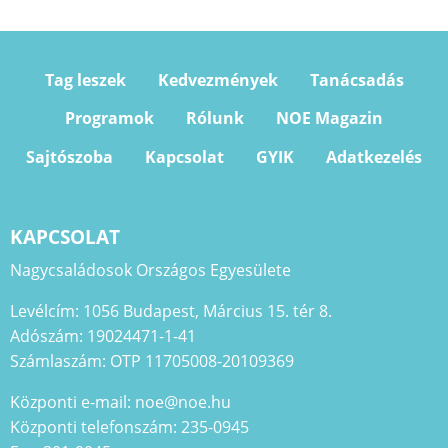
Tag leszek
Kedvezmények
Tanácsadás
Programok
Rólunk
NOE Magazin
Sajtószoba
Kapcsolat
GYIK
Adatkezelés
KAPCSOLAT
Nagycsaládosok Országos Egyesülete
Levélcím: 1056 Budapest, Március 15. tér 8.
Adószám: 19024471-1-41
Számlaszám: OTP 11705008-20109369
Központi e-mail: noe@noe.hu
Központi telefonszám: 235-0945