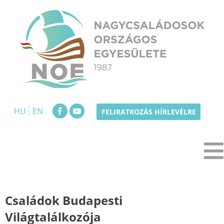
Skip
to
content
NOE
Nagycsaládosok Országos Egyesülete
HU
EN
FELIRATKOZÁS HÍRLEVÉLRE
Családok Budapesti
Világtalálkozója