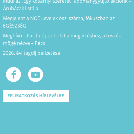
Indul az „Egy kosárnyi szeretet” adománygyűjtő akciónk –
Áruházak listája
Megjelent a NOE Levelek őszi száma, fókuszban az
EGÉSZSÉG
Meghívó – Fordulópont – Út a megértéshez, a tüskék
mögé nézve – Pécs
2026. évi tagdíj befizetése
FELIRATKOZÁS HÍRLEVÉLRE