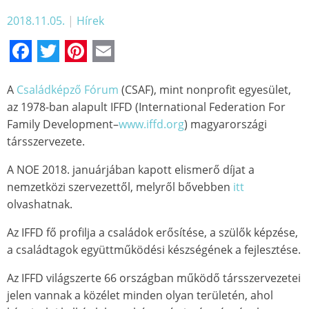
2018.11.05.
|
Hírek
Facebook
Twitter
Pinterest
Email
A
Családképző Fórum
(CSAF), mint nonprofit egyesület,
az 1978-ban alapult IFFD (International Federation For
Family Development–
www.iffd.org
) magyarországi
társszervezete.
A NOE 2018. januárjában kapott elismerő díjat a
nemzetközi szervezettől, melyről bővebben
itt
olvashatnak.
Az IFFD fő profilja a családok erősítése, a szülők képzése,
a családtagok együttműködési készségének a fejlesztése.
Az IFFD világszerte 66 országban működő társszervezetei
jelen vannak a közélet minden olyan területén, ahol