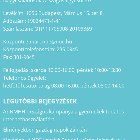
Nagycsaládosok Országos Egyesülete
Levélcím: 1056 Budapest, Március 15. tér 8.
Adószám: 19024471-1-41
Számlaszám: OTP 11705008-20109369
Központi e-mail: noe@noe.hu
Központi telefonszám: 235-0945
Fax: 301-9045
Félfogadás: szerda 10:00-16:00, péntek 10:00-13:30
Telefonos ügyelet:
hétfőtől csütörtökig 08:00-16:00, péntek 08:00-14:00
LEGUTÓBBI BEJEGYZÉSEK
Az NMHH országos kampánya a gyermekek tudatos
internethasználatáért
Élményekben gazdag napok Zánkán
Megjelent a NOE Levelek ünnepi száma, fókuszban a