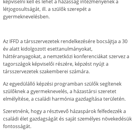
képviselni kell és lehet a házasság intézményének a
létjogosultságát, ill. a szülők szerepét a
gyermeknevelésben.
Az IFFD a társszervezetek rendelkezésére bocsájtja a 30
év alatt kidolgozott esettanulmányokat,
háttéranyagokat, a nemzetközi konferenciákat szervez a
tagországok képviselői részére, képzést nyújt a
társszervezetek szakemberei számára.
Az egyedülálló képzési programban szülők segítenek
szülőknek a gyermeknevelés, a házastársi szeretet
elmélyítése, a családi harmónia gazdagítása területén.
Szeretnénk, hogy a résztvevő házaspárok felfedezzék a
családi élet gazdagságát és saját személyes növekedésük
fontosságát.