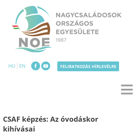
Skip
to
content
NOE
Nagycsaládosok Országos Egyesülete
HU
EN
FELIRATKOZÁS HÍRLEVÉLRE
CSAF képzés: Az óvodáskor
kihívásai