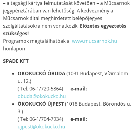
– a tagsági kártya felmutatását követően – a Műcsarnok
jegypénztárában van lehetőség. A kedvezmény a
Műcsarnok által meghirdetett belépőjegyes
szolgáltatásokra nem vonatkozik.
Előzetes egyeztetés
szükséges!
Programok megtalálhatóak a
www.mucsarnok.hu
honlapon
SPADE KFT
ÖKOKUCKÓ ÓBUDA
(1031 Budapest, Vízimalom
u. 12.)
( Tel: 06-1/720-5864)
e-mail:
obuda@okokucko.hu
ÖKOKUCKÓ ÚJPEST
(1018 Budapest, Bőröndös u.
3.)
( Tel: 06-1/704-7934)
e-mail:
ujpest@okokucko.hu