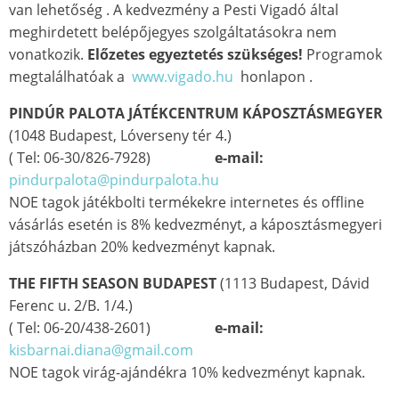
van lehetőség . A kedvezmény a Pesti Vigadó által
meghirdetett belépőjegyes szolgáltatásokra nem
vonatkozik.
Előzetes egyeztetés szükséges!
Programok
megtalálhatóak a
www.vigado.hu
honlapon .
PINDÚR PALOTA JÁTÉKCENTRUM KÁPOSZTÁSMEGYER
(1048 Budapest, Lóverseny tér 4.)
( Tel: 06-30/826-7928)
e-mail:
pindurpalota@pindurpalota.hu
NOE tagok játékbolti termékekre internetes és offline
vásárlás esetén is 8% kedvezményt, a káposztásmegyeri
játszóházban 20% kedvezményt kapnak.
THE FIFTH SEASON BUDAPEST
(1113 Budapest, Dávid
Ferenc u. 2/B. 1/4.)
( Tel: 06-20/438-2601)
e-mail:
kisbarnai.diana@gmail.com
NOE tagok virág-ajándékra 10% kedvezményt kapnak.