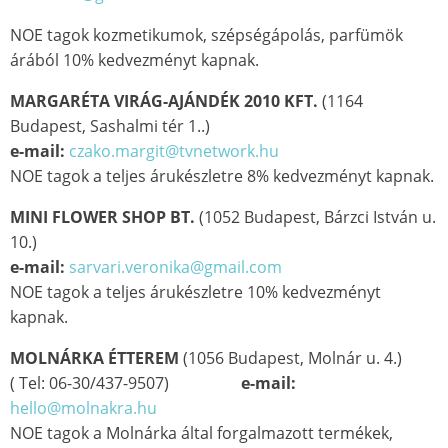
NOE tagok kozmetikumok, szépségápolás, parfümök
árából 10% kedvezményt kapnak.
MARGARÉTA VIRÁG-AJÁNDÉK 2010 KFT.
(1164
Budapest, Sashalmi tér 1..)
e-mail:
czako.margit@tvnetwork.hu
NOE tagok a teljes árukészletre 8% kedvezményt kapnak.
MINI FLOWER SHOP BT.
(1052 Budapest, Bárzci István u.
10.)
e-mail:
sarvari.veronika@gmail.com
NOE tagok a teljes árukészletre 10% kedvezményt
kapnak.
MOLNÁRKA ÉTTEREM
(1056 Budapest, Molnár u. 4.)
( Tel: 06-30/437-9507)
e-mail:
hello@molnakra.hu
NOE tagok a Molnárka által forgalmazott termékek,