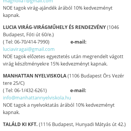
magnolia1@gmail.com
NOE tagok virág-ajándék árából 10% kedvezményt
kapnak.
LUCIA VIRÁG-VIRÁGMŰHELY ÉS RENDEZVÉNY
(1046
Budapest, Fóti út 60/e.)
( Tel: 06-70/414-7990)
e-mail:
luciaviragai@gmail.com
NOE tagok előzetes egyeztetés után megrendelt vágott
virág készítményekre 15% kedvezményt kapnak.
MANHATTAN NYELVISKOLA
(1106 Budapest Örs Vezér
tere 25/C)
( Tel: 06-1/432-6261)
e-mail:
info@manhattannyelviskola.hu
NOE tagok a nyelvoktatás árából 10% kedvezményt
kapnak.
TALÁLD KI KFT.
(1116 Budapest, Hunyadi Mátyás út 42.)