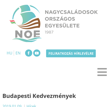
Skip
to
content
NOE
Nagycsaládosok Országos Egyesülete
HU
EN
FELIRATKOZÁS HÍRLEVÉLRE
Budapesti Kedvezmények
2019.01.09.
|
Hírek