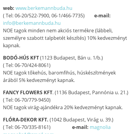
web:
www.berkemannbuda.hu
( Tel: 06-20/522-7900, 06-1/466-7735)
e-mail:
info@berkemannbuda.hu
NOE tagok minden nem akciós termékre (lábbeli,
személyre szabott talpbetét készítés) 10% kedvezményt
kapnak.
BODÓ-HÚS KFT
(1123 Budapest, Bán u. 1/b.)
( Tel: 06-70/424-8061)
NOE tagok tőkehús, baromfihús, húskészítmények
árából 5% kedvezményt kapnak.
FANCY FLOWERS KFT
. (1136 Budapest, Pannónia u. 21.)
( Tel: 06-70/779-9450)
NOE tagok virág-ajándékra 20% kedvezményt kapnak.
FLÓRA-DEKOR KFT.
(1042 Budapest, Virág u. 39.)
( Tel: 06-70/335-8161)
e-mail:
magnolia