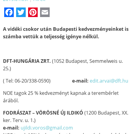
Facebook
Twitter
Pinterest
Email
A vidéki csokor után Budapesti kedvezményeinket is
számba vettük a teljesség igénye nélkül.
DFT-HUNGÁRIA ZRT.
(1052 Budapest, Semmelweis u.
25.)
( Tel: 06-20/338-0590)
e-mail:
edit.arvai@dft.hu
NOE tagok 25 % kedvezményt kapnak a terembérlet
árából.
FODRÁSZAT – VÖRÖSNÉ ÚJ ILDIKÓ
(1200 Budapest, XX.
ker. Terv. u. 1.)
e-mail:
ujildi.voros@gmail.com