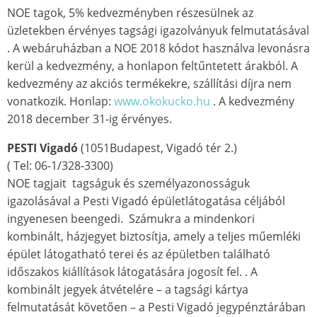
NOE tagok, 5% kedvezményben részesülnek az
üzletekben érvényes tagsági igazolványuk felmutatásával
. A webáruházban a NOE 2018 kódot használva levonásra
kerül a kedvezmény, a honlapon feltűntetett árakból. A
kedvezmény az akciós termékekre, szállítási díjra nem
vonatkozik. Honlap:
www.okokucko.hu
. A kedvezmény
2018 december 31-ig érvényes.
PESTI Vigadó
(1051Budapest, Vigadó tér 2.)
( Tel: 06-1/328-3300)
NOE tagjait tagságuk és személyazonosságuk
igazolásával a Pesti Vigadó épületlátogatása céljából
ingyenesen beengedi. Számukra a mindenkori
kombinált, házjegyet biztosítja, amely a teljes műemléki
épület látogatható terei és az épületben található
időszakos kiállítások látogatására jogosít fel. . A
kombinált jegyek átvételére – a tagsági kártya
felmutatását követően – a Pesti Vigadó jegypénztárában