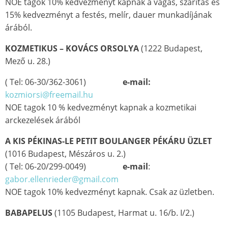
NOE tagok 10% kedvezményt kapnak a vágás, szárítás és
15% kedvezményt a festés, melír, dauer munkadíjának
árából.
KOZMETIKUS – KOVÁCS ORSOLYA
(1222 Budapest,
Mező u. 28.)
( Tel: 06-30/362-3061)
e-mail:
kozmiorsi@freemail.hu
NOE tagok 10 % kedvezményt kapnak a kozmetikai
arckezelések árából
A KIS PÉKINAS-LE PETIT BOULANGER PÉKÁRU ÜZLET
(1016 Budapest, Mészáros u. 2.)
( Tel: 06-20/299-0049)
e-mail
:
gabor.ellenrieder@gmail.com
NOE tagok 10% kedvezményt kapnak. Csak az üzletben.
BABAPELUS
(1105 Budapest, Harmat u. 16/b. I/2.)