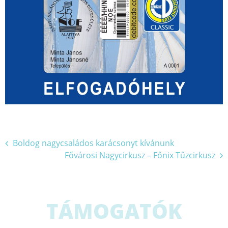
Bejegyzés
Boldog nagycsaládos karácsonyt kívánunk
Fővárosi Nagycirkusz – Főnix Tűzcirkusz
navigáció
TÁMOGATÓK