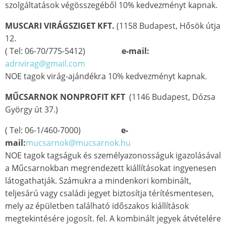
szolgáltatások végösszegéből 10% kedvezményt kapnak.
MUSCARI VIRÁGSZIGET KFT.
(1158 Budapest, Hősök útja
12.
( Tel: 06-70/775-5412)
e-mail:
adrivirag@gmail.com
NOE tagok virág-ajándékra 10% kedvezményt kapnak.
MŰCSARNOK NONPROFIT KFT
(1146 Budapest, Dózsa
György út 37.)
( Tel: 06-1/460-7000)
e-
mail:
mucsarnok@mucsarnok.hu
NOE tagok tagságuk és személyazonosságuk igazolásával
a Műcsarnokban megrendezett kiállításokat ingyenesen
látogathatják. Számukra a mindenkori kombinált,
teljesárú vagy családi jegyet biztosítja térítésmentesen,
mely az épületben található időszakos kiállítások
megtekintésére jogosít. fel. A kombinált jegyek átvételére