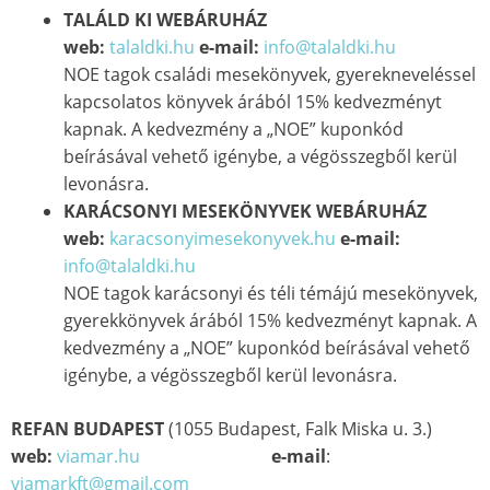
TALÁLD KI WEBÁRUHÁZ
web:
talaldki.hu
e-mail:
info@talaldki.hu
NOE tagok családi mesekönyvek, gyerekneveléssel
kapcsolatos könyvek árából 15% kedvezményt
kapnak. A kedvezmény a „NOE” kuponkód
beírásával vehető igénybe, a végösszegből kerül
levonásra.
KARÁCSONYI MESEKÖNYVEK WEBÁRUHÁZ
web:
karacsonyimesekonyvek.hu
e-mail:
info@talaldki.hu
NOE tagok karácsonyi és téli témájú mesekönyvek,
gyerekkönyvek árából 15% kedvezményt kapnak. A
kedvezmény a „NOE” kuponkód beírásával vehető
igénybe, a végösszegből kerül levonásra.
REFAN BUDAPEST
(1055 Budapest, Falk Miska u. 3.)
web:
viamar.hu
e-mail
:
viamarkft@gmail.com