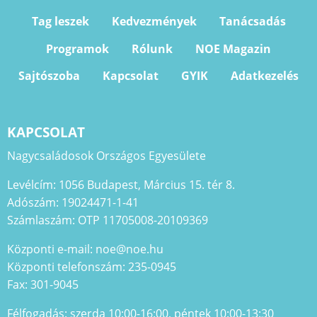
Tag leszek
Kedvezmények
Tanácsadás
Programok
Rólunk
NOE Magazin
Sajtószoba
Kapcsolat
GYIK
Adatkezelés
KAPCSOLAT
Nagycsaládosok Országos Egyesülete
Levélcím: 1056 Budapest, Március 15. tér 8.
Adószám: 19024471-1-41
Számlaszám: OTP 11705008-20109369
Központi e-mail: noe@noe.hu
Központi telefonszám: 235-0945
Fax: 301-9045
Félfogadás: szerda 10:00-16:00, péntek 10:00-13:30