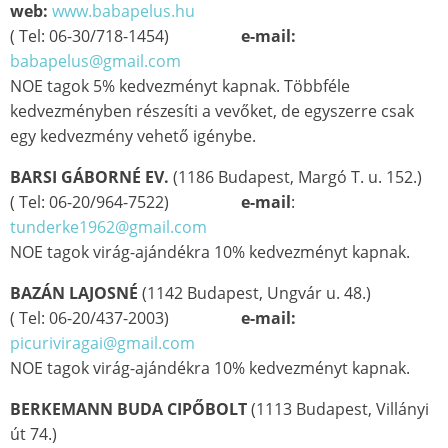
web:
www.babapelus.hu
( Tel: 06-30/718-1454)
e-mail:
babapelus@gmail.com
NOE tagok 5% kedvezményt kapnak. Többféle
kedvezményben részesíti a vevőket, de egyszerre csak
egy kedvezmény vehető igénybe.
BARSI GÁBORNÉ
EV.
(1186 Budapest, Margó T. u. 152.)
( Tel: 06-20/964-7522)
e-mail
:
tunderke1962@gmail.com
NOE tagok virág-ajándékra 10% kedvezményt kapnak.
BAZÁN LAJOSNÉ
(1142 Budapest, Ungvár u. 48.)
( Tel: 06-20/437-2003)
e-mail:
picuriviragai@gmail.com
NOE tagok virág-ajándékra 10% kedvezményt kapnak.
BERKEMANN BUDA CIPŐBOLT
(1113 Budapest, Villányi
út 74.)