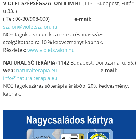
VIOLET SZÉPSÉGSZALON ILIM BT
(1131 Budapest, Futár
u.33. )
( Tel: 06-30/908-000)
e-mail:
szalon@violetszalon.hu
NOE tagok a szalon kozmetikai és masszázs
szolgáltatásaira 10 % kedvezményt kapnak.
Részletek:
www.violetszalon.hu
NATURAL SÓTERÁPIA
(1142 Budapest, Dorozsmai u. 56.)
web:
naturalterapia.eu
e-mail
:
info@naturalterapia.eu
NOE tagok száraz sóterápia árábóbl 20% kedvezményt
kapnak.