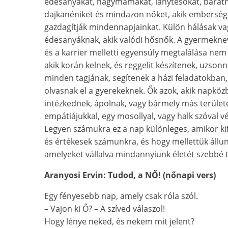
édesanyákat, nagymamákat, lánytesókat, barátnő
dajkanéniket és mindazon nőket, akik emberségü
gazdagítják mindennapjainkat. Külön hálásak v
édesanyáknak, akik valódi hősnők. A gyermeknev
és a karrier melletti egyensúly megtalálása nem
akik korán kelnek, és reggelit készítenek, uzso
minden tagjának, segítenek a házi feladatokban
olvasnak el a gyerekeknek. Ők azok, akik napköz
intézkednek, ápolnak, vagy bármely más területe
empátiájukkal, egy mosollyal, vagy halk szóval vég
Legyen számukra ez a nap különleges, amikor ki
és értékesek számunkra, és hogy mellettük állu
amelyeket vállalva mindannyiunk életét szebbé t
Aranyosi Ervin: Tudod, a NŐ! (nőnapi vers)
Egy fényesebb nap, amely csak róla szól.
– Vajon ki Ő? – A szíved válaszol!
Hogy lénye neked, és nekem mit jelent?