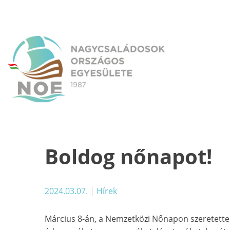
Skip
to
content
NOE
Nagycsaládosok Országos Egyesülete
Boldog nőnapot!
2024.03.07.
|
Hírek
Március 8-án, a Nemzetközi Nőnapon szeretettel