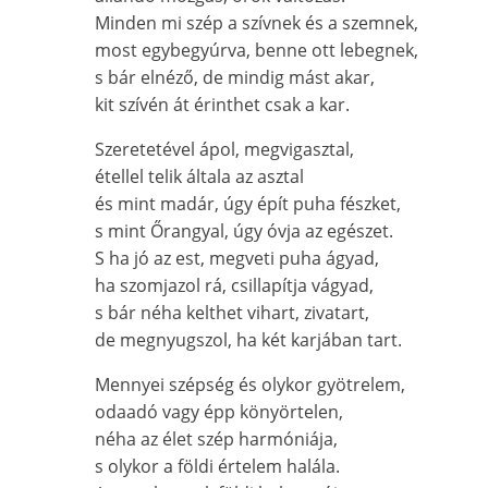
Minden mi szép a szívnek és a szemnek,
most egybegyúrva, benne ott lebegnek,
s bár elnéző, de mindig mást akar,
kit szívén át érinthet csak a kar.
Szeretetével ápol, megvigasztal,
étellel telik általa az asztal
és mint madár, úgy épít puha fészket,
s mint Őrangyal, úgy óvja az egészet.
S ha jó az est, megveti puha ágyad,
ha szomjazol rá, csillapítja vágyad,
s bár néha kelthet vihart, zivatart,
de megnyugszol, ha két karjában tart.
Mennyei szépség és olykor gyötrelem,
odaadó vagy épp könyörtelen,
néha az élet szép harmóniája,
s olykor a földi értelem halála.