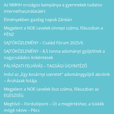
Az NMHH országos kampánya a gyermekek tudatos
internethasználatáért
Élményekben gazdag napok Zánkán
Megjelent a NOE Levelek ünnepi száma, fókuszban a
PÉNZ
SAJTÓKÖZLEMÉNY – Család Fórum 2025/II.
SAJTÓKÖZLEMÉNY – 8,5 tonna adományt gyűjtöttek a
nagycsaládos önkéntesek
PÁLYÁZATI FELHÍVÁS – TAGSÁGI ÜGYINTÉZŐ
Indul az „Egy kosárnyi szeretet” adománygyűjtő akciónk
– Áruházak listája
Megjelent a NOE Levelek őszi száma, fókuszban az
EGÉSZSÉG
Meghívó – Fordulópont – Út a megértéshez, a tüskék
mögé nézve – Pécs