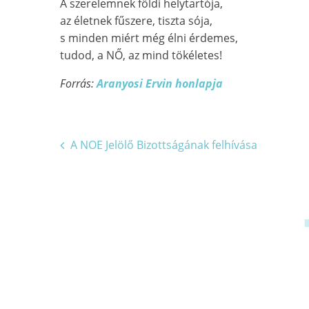
A szerelemnek földi helytartója,
az életnek fűszere, tiszta sója,
s minden miért még élni érdemes,
tudod, a NŐ, az mind tökéletes!
Forrás:
Aranyosi Ervin honlapja
Bejegyzés
A NOE Jelölő Bizottságának felhívása
navigáció