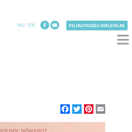
HU
EN
≡
FELIRATKOZÁS HÍRLEVÉLRE
Facebook
Twitter
Pinteres
Email