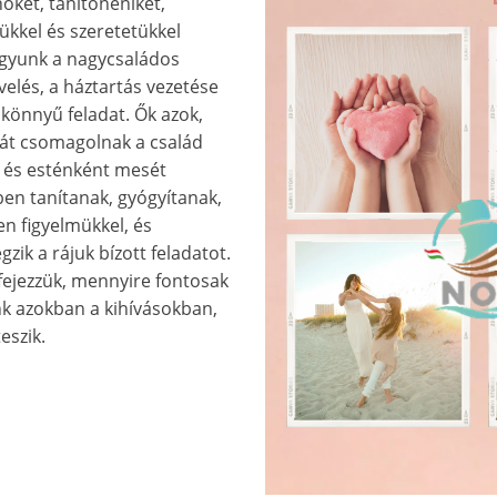
ket, tanítónéniket,
kkel és szeretetükkel
agyunk a nagycsaládos
elés, a háztartás vezetése
 könnyű feladat. Ők azok,
nnát csomagolnak a család
, és esténként mesét
ben tanítanak, gyógyítanak,
n figyelmükkel, és
zik a rájuk bízott feladatot.
fejezzük, mennyire fontosak
nk azokban a kihívásokban,
eszik.