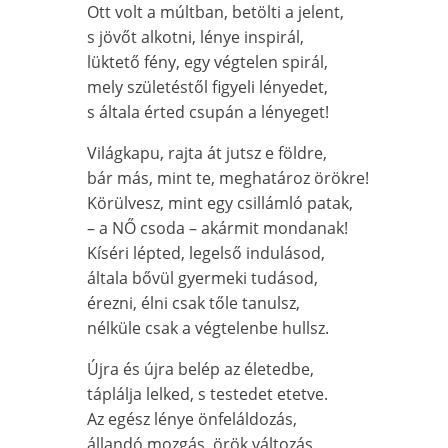
Ott volt a múltban, betölti a jelent,
s jövőt alkotni, lénye inspirál,
lüktető fény, egy végtelen spirál,
mely születéstől figyeli lényedet,
s általa érted csupán a lényeget!
Világkapu, rajta át jutsz e földre,
bár más, mint te, meghatároz örökre!
Körülvesz, mint egy csillámló patak,
– a NŐ csoda – akármit mondanak!
Kíséri lépted, legelső indulásod,
általa bővül gyermeki tudásod,
érezni, élni csak tőle tanulsz,
nélküle csak a végtelenbe hullsz.
Újra és újra belép az életedbe,
táplálja lelked, s testedet etetve.
Az egész lénye önfeláldozás,
állandó mozgás, örök változás.