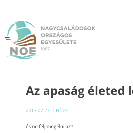
Skip
to
content
NOE
Nagycsaládosok Országos Egyesülete
Az apaság életed
2017.07.27.
|
Hírek
és ne félj megélni azt!