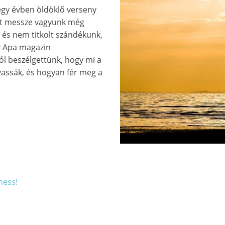
gy évben öldöklő verseny
ont messze vagyunk még
, és nem titkolt szándékunk,
z Apa magazin
ól beszélgettünk, hogy mi a
lvassák, és hogyan fér meg a
hess!