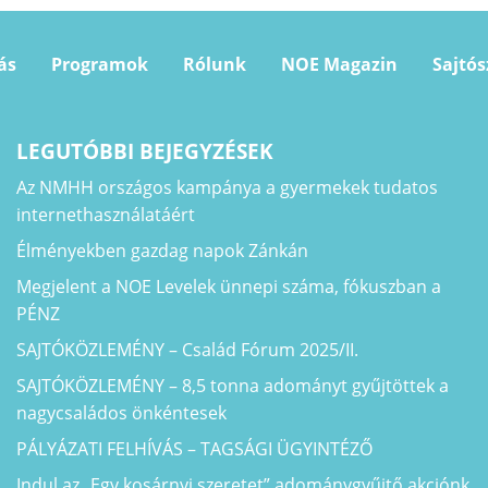
ás
Programok
Rólunk
NOE Magazin
Sajtó
LEGUTÓBBI BEJEGYZÉSEK
Az NMHH országos kampánya a gyermekek tudatos
internethasználatáért
Élményekben gazdag napok Zánkán
Megjelent a NOE Levelek ünnepi száma, fókuszban a
PÉNZ
SAJTÓKÖZLEMÉNY – Család Fórum 2025/II.
SAJTÓKÖZLEMÉNY – 8,5 tonna adományt gyűjtöttek a
nagycsaládos önkéntesek
PÁLYÁZATI FELHÍVÁS – TAGSÁGI ÜGYINTÉZŐ
Indul az „Egy kosárnyi szeretet” adománygyűjtő akciónk