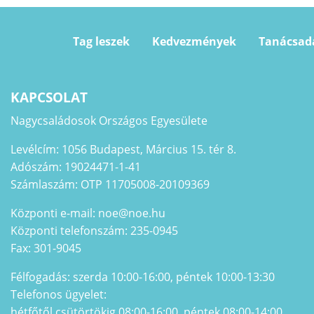
Tag leszek
Kedvezmények
Tanácsad
KAPCSOLAT
Nagycsaládosok Országos Egyesülete
Levélcím: 1056 Budapest, Március 15. tér 8.
Adószám: 19024471-1-41
Számlaszám: OTP 11705008-20109369
Központi e-mail: noe@noe.hu
Központi telefonszám: 235-0945
Fax: 301-9045
Félfogadás: szerda 10:00-16:00, péntek 10:00-13:30
Telefonos ügyelet:
hétfőtől csütörtökig 08:00-16:00, péntek 08:00-14:00