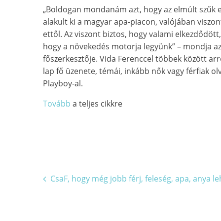
„Boldogan mondanám azt, hogy az elmúlt szűk e
alakult ki a magyar apa-piacon, valójában visz
ettől. Az viszont biztos, hogy valami elkezdődött
hogy a növekedés motorja legyünk” – mondja a
főszerkesztője. Vida Ferenccel többek között arr
lap fő üzenete, témái, inkább nők vagy férfiak o
Playboy-al.
Tovább
a teljes cikkre
Bejegyzés
CsaF, hogy még jobb férj, feleség, apa, anya le
navigáció