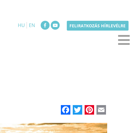
HU
EN
≡
FELIRATKOZÁS HÍRLEVÉLRE
Facebook
Twitter
Pinteres
Email