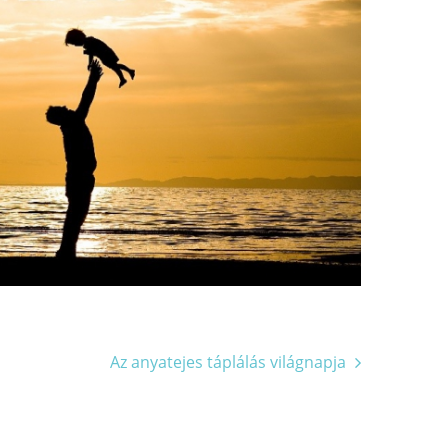
Az anyatejes táplálás világnapja