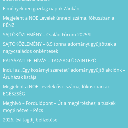
Élményekben gazdag napok Zánkán
Megjelent a NOE Levelek ünnepi száma, fókuszban a
PÉNZ
SAJTÓKÖZLEMÉNY – Család Fórum 2025/II.
SAJTÓKÖZLEMÉNY – 8,5 tonna adományt gyűjtöttek a
nagycsaládos önkéntesek
PÁLYÁZATI FELHÍVÁS – TAGSÁGI ÜGYINTÉZŐ
Indul az „Egy kosárnyi szeretet” adománygyűjtő akciónk –
Áruházak listája
Megjelent a NOE Levelek őszi száma, fókuszban az
EGÉSZSÉG
Meghívó – Fordulópont – Út a megértéshez, a tüskék
mögé nézve – Pécs
2026. évi tagdíj befizetése