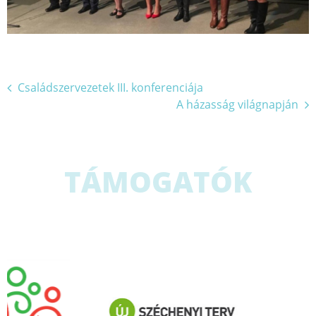
Bejegyzés
Családszervezetek III. konferenciája
A házasság világnapján
navigáció
TÁMOGATÓK