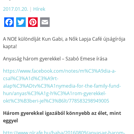
2017.01.20.
|
Hírek
Facebook
Twitter
Pinterest
Email
A NOE különdíját Kun Gabi, a Nők Lapja Café újságírója
kapta!
Anyaság három gyerekkel – Szabó Emese írása
https://www.facebook.com/notes/m%C3%A9dia-a-
csal%C3%A1d%C3%A9rt-
alap%C3%ADtv%C3%A1nymedia-for-the-family-fund-
hun/anyas%C3%A1g-h%C3%A1rom-gyerekkel-
okt%C3%B3beri-jel%C3%B6lt/778583298949005
Három gyerekkel igazából könnyebb az élet, mint
eggyel
http://www.nlcafe.hu/baba/20160809/anyasag-harom-