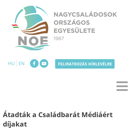
Skip
to
content
NOE
Nagycsaládosok Országos Egyesülete
HU
EN
FELIRATKOZÁS HÍRLEVÉLRE
Átadták a Családbarát Médiáért
díjakat