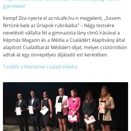
gyerekkel/
Kempf Zita nyerte el az nlcafe.hu-n megjelent, „Sosem
fértünk bele az űrlapok rubrikáiba” – Négy testvére
nevelését vállalta fel a gimnazista lány című írásával a
Képmás Magazin és a Média a Családért Alapítvány által
alapított Családbarát Médiáért-díjat, melyet csütörtökön
adtak át egy ünnepélyes díjátadó est keretében.
Tovább a Mandiner.csalad oldalra