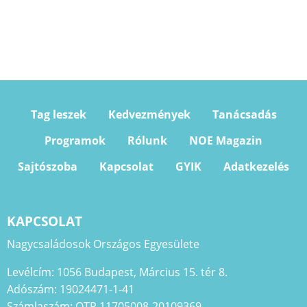
Tag leszek
Kedvezmények
Tanácsadás
Programok
Rólunk
NOE Magazin
Sajtószoba
Kapcsolat
GYIK
Adatkezelés
KAPCSOLAT
Nagycsaládosok Országos Egyesülete
Levélcím: 1056 Budapest, Március 15. tér 8.
Adószám: 19024471-1-41
Számlaszám: OTP 11705008-20109369