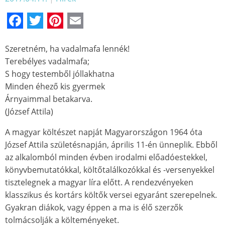
Facebook
Twitter
Pinterest
Email
Szeretném, ha vadalmafa lennék!
Terebélyes vadalmafa;
S hogy testemből jóllakhatna
Minden éhező kis gyermek
Árnyaimmal betakarva.
(József Attila)
A magyar költészet napját Magyarországon 1964 óta
József Attila születésnapján, április 11-én ünneplik. Ebből
az alkalomból minden évben irodalmi előadóestekkel,
könyvbemutatókkal, költőtalálkozókkal és -versenyekkel
tisztelegnek a magyar líra előtt. A rendezvényeken
klasszikus és kortárs költők versei egyaránt szerepelnek.
Gyakran diákok, vagy éppen a ma is élő szerzők
tolmácsolják a költeményeket.