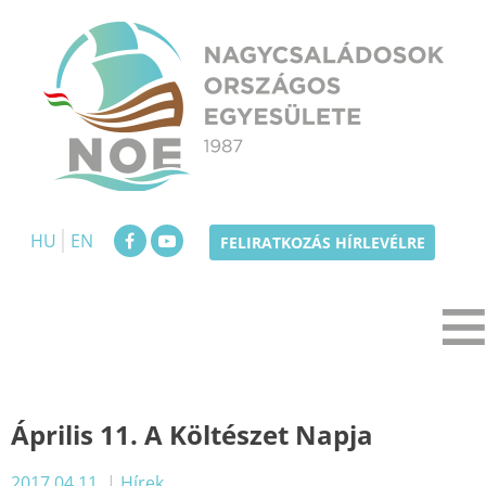
Skip
to
content
NOE
Nagycsaládosok Országos Egyesülete
HU
EN
FELIRATKOZÁS HÍRLEVÉLRE
Április 11. A Költészet Napja
2017.04.11.
|
Hírek