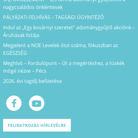
nagycsaládos önkéntesek
PÁLYÁZATI FELHÍVÁS – TAGSÁGI ÜGYINTÉZŐ
Indul az „Egy kosárnyi szeretet” adománygyűjtő akciónk –
Áruházak listája
Megjelent a NOE Levelek őszi száma, fókuszban az
EGÉSZSÉG
Meghívó – Fordulópont – Út a megértéshez, a tüskék
mögé nézve – Pécs
2026. évi tagdíj befizetése
FELIRATKOZÁS HÍRLEVÉLRE