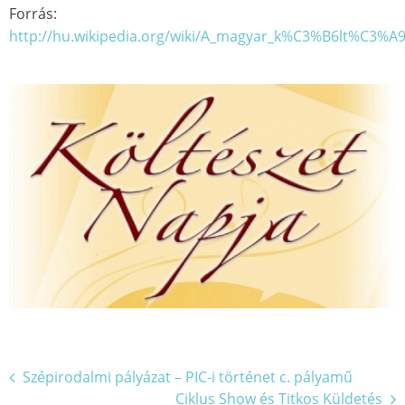
Forrás:
http://hu.wikipedia.org/wiki/A_magyar_k%C3%B6lt%C3%A9
Bejegyzés
Szépirodalmi pályázat – PIC-i történet c. pályamű
Ciklus Show és Titkos Küldetés
navigáció