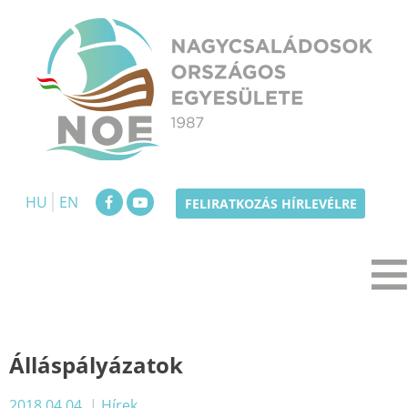
Skip
to
content
NOE
Nagycsaládosok Országos Egyesülete
HU
EN
FELIRATKOZÁS HÍRLEVÉLRE
Álláspályázatok
2018.04.04.
|
Hírek