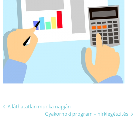
Bejegyzés
A láthatatlan munka napján
Gyakornoki program – hírkiegészítés
navigáció