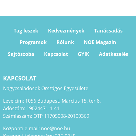
Tag leszek
Kedvezmények
Tanácsadás
Programok
Rólunk
NOE Magazin
Sajtószoba
Kapcsolat
GYIK
Adatkezelés
KAPCSOLAT
Nagycsaládosok Országos Egyesülete
Levélcím: 1056 Budapest, Március 15. tér 8.
Adószám: 19024471-1-41
Számlaszám: OTP 11705008-20109369
Központi e-mail: noe@noe.hu
Központi telefonszám: 235-0945