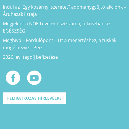
Indul az „Egy kosárnyi szeretet” adománygyűjtő akciónk –
Áruházak listája
Megjelent a NOE Levelek őszi száma, fókuszban az
EGÉSZSÉG
Meghívó – Fordulópont – Út a megértéshez, a tüskék
mögé nézve – Pécs
2026. évi tagdíj befizetése
FELIRATKOZÁS HÍRLEVÉLRE