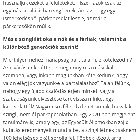
használjuk ezeket a felületeket, hiszen azok csak az
egymásra találásban segítenek, ám az, hogy egy
ismerkedésből párkapcsolat lesz-e, az már a
párkeresőkön múlik.
Más a szinglilét oka a nők és a férfiak, valamint a
különböző generációk szerint!
Miért ilyen nehéz manapság párt találni, elköteleződni?
Az elvárásaink nőttek-e meg ennyire a másikkal
szemben, vagy inkább magunkban kételkedünk, hogy
vajon elég jók vagyunk-e a pártaláláshoz? Talán félünk,
nehogy egy újabb csalódás érjen minket, vagy a
szabadságunk elvesztése tart vissza minket egy
kapcsolattól? Nagyon sokféle oka lehet annak, ha valaki
szingli, nem él párkapcsolatban. Egy 2020-ban megjelent
tanulmány is, amely egy, az Egyesült Államokban zajló
kutatás eredményeit mutatja be, a szinglilétnek csaknem
100 lehetséges okát sorolja fel. Többek között arra