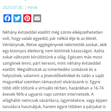
2025.07.30.
|
Hírek
Facebook
Twitter
Pinterest
Email
Néhány évtizeddel ezelőtt még szinte elképzelhetetlen
volt, hogy valaki egyedül, pár nélkül élje le az életét.
Vénlánynak, illetve agglegénynek tekintették azokat, akik
egy bizonyos életkorig nem kötöttek házasságot. Azóta
sokat változott körülöttünk a világ. Egészen más most
szinglinek lenni, párt keresni, mint néhány évtizeddel
ezelőtt. Megváltoztak az ismerkedési szokások és a
helyszínek, valamint a jövendőbelinkkel és talán a saját
magunkkal szemben támasztott elvárásaink is. Egyre
több időt töltünk a virtuális térben, hazánkban a 16-74
évesek 96%-a ugyanis napi szinten internetezik. A
világhálót nemcsak vásárlásra, ügyintézésre, vagy éppen
tanulásra használjuk, hanem egyre többen a párjukat is