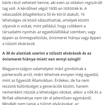
bárki részt vehetett benne, aki ezen az oldalon regisztrált
tag volt. A kérdőívet végül 1600-an töltötték ki. A
válaszadók átlagéletkora 50 év körül alakult, 16
lehetséges ok közül választhattak, amelyek között
olyanok is voltak, mint például, hogy csökkent a
társadalmi nyomás az egyedülállókkal szemben, vagy
éppen az önmegvalósítás, önismeret hiánya vagy éppen
a túlzott elvárások.
A 30 év alattiak szerint a túlzott elvárások és az
önismeret hiánya miatt van ennyi szingli!
Magyarországon valamelyest mást gondolnak a
párkeresők arról, miért lehetnek ennyien még egyedül,
mint az Egyesült Államokban. Érdekes, de ha nem
teszünk különbséget a generációk között, hanem
nemenként nézzük a lehetséges okokat, akkor a nők és a
férfiak véleménye nem tér el jelentősen egymástól.
Mindkét nem tagjai a túlzott elvárásokat, az