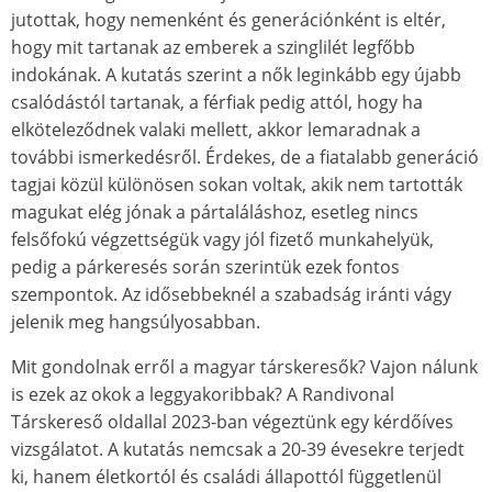
jutottak, hogy nemenként és generációnként is eltér,
hogy mit tartanak az emberek a szinglilét legfőbb
indokának. A kutatás szerint a nők leginkább egy újabb
csalódástól tartanak, a férfiak pedig attól, hogy ha
elköteleződnek valaki mellett, akkor lemaradnak a
további ismerkedésről. Érdekes, de a fiatalabb generáció
tagjai közül különösen sokan voltak, akik nem tartották
magukat elég jónak a pártaláláshoz, esetleg nincs
felsőfokú végzettségük vagy jól fizető munkahelyük,
pedig a párkeresés során szerintük ezek fontos
szempontok. Az idősebbeknél a szabadság iránti vágy
jelenik meg hangsúlyosabban.
Mit gondolnak erről a magyar társkeresők? Vajon nálunk
is ezek az okok a leggyakoribbak? A Randivonal
Társkereső oldallal 2023-ban végeztünk egy kérdőíves
vizsgálatot. A kutatás nemcsak a 20-39 évesekre terjedt
ki, hanem életkortól és családi állapottól függetlenül