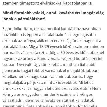
szemben támasztott elvárásokkal kapcsolatban is.
Minél fiatalabb valaki, annál kevésbé érzi magát elég
jónak a pártaláláshoz!
Elgondolkodtató, de az amerikai kutatáshoz hasonlóan
hazánkban is éppen a fiatalabbaknál a legmagasabb
azoknak az aránya, akik nem érzik elég jónak magukat a
pártaláláshoz. Míg a 18-29 évesek közül csaknem minden
harmadik válaszolta ezt, addig a 60 éves és idősebbeknél
ugyanez az arány a Randivonallal végzett kutatás szerint
csupán 15% volt. Úgy tűnik tehát, mintha a fiatalabb
generáció tagjai többet várnának el maguktól, jobban
kételkednének magukban, valamint abban is, hogy
megtalálják a párjukat, mint az idősebbek. Mi lehet
ennek az oka, és hogyan lehetne ezen változtatni? Nem
könnyű erre egyetlen, mindenki számára érvényes
választ adni, de mivel a hivatalos statisztikai adatok
szerint minél fiatalabb valaki, annál több időt tölt el a