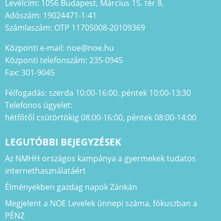
Levélcím: 1056 Budapest, Március 15. tér 8.
Adószám: 19024471-1-41
Számlaszám: OTP 11705008-20109369
Központi e-mail: noe@noe.hu
Központi telefonszám: 235-0945
Fax: 301-9045
Félfogadás: szerda 10:00-16:00, péntek 10:00-13:30
Telefonos ügyelet:
hétfőtől csütörtökig 08:00-16:00, péntek 08:00-14:00
LEGUTÓBBI BEJEGYZÉSEK
Az NMHH országos kampánya a gyermekek tudatos
internethasználatáért
Élményekben gazdag napok Zánkán
Megjelent a NOE Levelek ünnepi száma, fókuszban a
PÉNZ