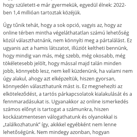
hogy született-e már gyermekük, egyedül élnek: 2022-
ben 1,4 millióan tartoztak közéjük.
Úgy tűnik tehát, hogy a sok opció, vagyis az, hogy az
online térben mintha végeláthatatlan számú lehetőség
közül választhatnánk, nem könnyíti meg a pártalálást. Ez
ugyanis azt a hamis látszatot, illúziót keltheti bennünk,
hogy mindig van más, még szebb, még okosabb, még
tökéletesebb jelölt, hogy mással majd talán minden
jobb, könnyebb lesz, nem kell küzdenünk, ha valami nem
úgy alakul, ahogy azt elképzeltük, hiszen gyorsan,
könnyedén választhatunk mást is. Ez megnehezíti az
elköteleződést, a tartós párkapcsolatok kialakulását és a
fennmaradásukat is. Ugyanakkor az online ismerkedés
számos előnyt is tartogat a számunkra, hiszen
kockázatmentesen válogathatunk és olyanokkal is
„találkozhatunk” így, akikkel egyébként nem lenne
lehetőségünk. Nem mindegy azonban, hogyan