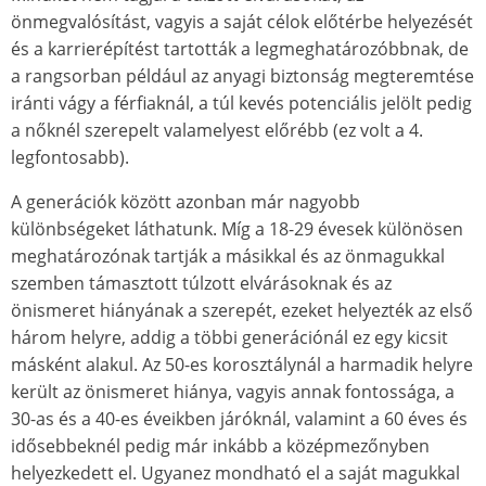
önmegvalósítást, vagyis a saját célok előtérbe helyezését
és a karrierépítést tartották a legmeghatározóbbnak, de
a rangsorban például az anyagi biztonság megteremtése
iránti vágy a férfiaknál, a túl kevés potenciális jelölt pedig
a nőknél szerepelt valamelyest előrébb (ez volt a 4.
legfontosabb).
A generációk között azonban már nagyobb
különbségeket láthatunk. Míg a 18-29 évesek különösen
meghatározónak tartják a másikkal és az önmagukkal
szemben támasztott túlzott elvárásoknak és az
önismeret hiányának a szerepét, ezeket helyezték az első
három helyre, addig a többi generációnál ez egy kicsit
másként alakul. Az 50-es korosztálynál a harmadik helyre
került az önismeret hiánya, vagyis annak fontossága, a
30-as és a 40-es éveikben járóknál, valamint a 60 éves és
idősebbeknél pedig már inkább a középmezőnyben
helyezkedett el. Ugyanez mondható el a saját magukkal