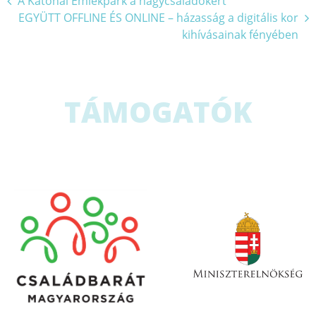
Bejegyzés
A Katonai Emlékpark a nagycsaládokért
EGYÜTT OFFLINE ÉS ONLINE – házasság a digitális kor
navigáció
kihívásainak fényében
TÁMOGATÓK