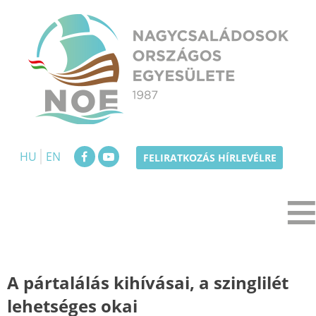
Skip
to
content
NOE
Nagycsaládosok Országos Egyesülete
HU
EN
FELIRATKOZÁS HÍRLEVÉLRE
A pártalálás kihívásai, a szinglilét
lehetséges okai