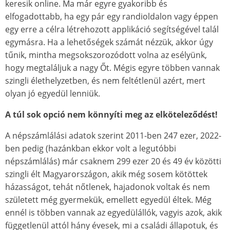
keresik online. Ma már egyre gyakoribb és
elfogadottabb, ha egy pár egy randioldalon vagy éppen
egy erre a célra létrehozott applikáció segítségével talál
egymásra. Ha a lehetőségek számát nézzük, akkor úgy
tűnik, mintha megsokszorozódott volna az esélyünk,
hogy megtaláljuk a nagy Őt. Mégis egyre többen vannak
szingli élethelyzetben, és nem feltétlenül azért, mert
olyan jó egyedül lenniük.
A túl sok opció nem könnyíti meg az elköteleződést!
A népszámlálási adatok szerint 2011-ben 247 ezer, 2022-
ben pedig (hazánkban ekkor volt a legutóbbi
népszámlálás) már csaknem 299 ezer 20 és 49 év közötti
szingli élt Magyarországon, akik még sosem kötöttek
házasságot, tehát nőtlenek, hajadonok voltak és nem
született még gyermekük, emellett egyedül éltek. Még
ennél is többen vannak az egyedülállók, vagyis azok, akik
függetlenül attól hány évesek, mi a családi állapotuk, és