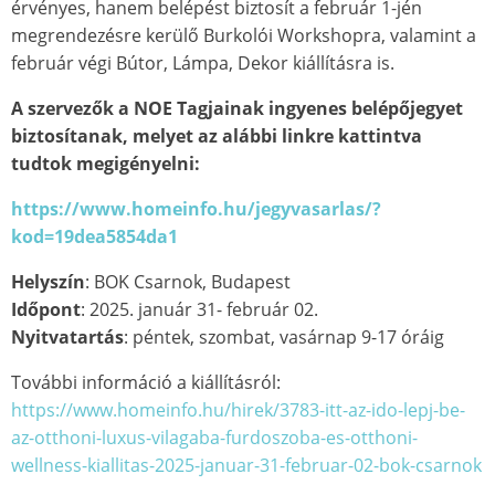
érvényes, hanem belépést biztosít a február 1-jén
megrendezésre kerülő Burkolói Workshopra, valamint a
február végi Bútor, Lámpa, Dekor kiállításra is.
A szervezők a NOE Tagjainak ingyenes belépőjegyet
biztosítanak, melyet az alábbi linkre kattintva
tudtok megigényelni:
https://www.homeinfo.hu/jegyvasarlas/?
kod=19dea5854da1
Helyszín
: BOK Csarnok, Budapest
Időpont
: 2025. január 31- február 02.
Nyitvatartás
: péntek, szombat, vasárnap 9-17 óráig
További információ a kiállításról:
https://www.homeinfo.hu/hirek/3783-itt-az-ido-lepj-be-
az-otthoni-luxus-vilagaba-furdoszoba-es-otthoni-
wellness-kiallitas-2025-januar-31-februar-02-bok-csarnok