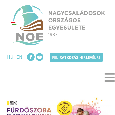
Skip
to
content
NOE
Nagycsaládosok Országos Egyesülete
HU
EN
FELIRATKOZÁS HÍRLEVÉLRE