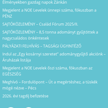
Élményekben gazdag napok Zánkán
Megjelent a NOE Levelek ünnepi száma, fókuszban a
PÉNZ
SAJTÓKÖZLEMÉNY – Család Fórum 2025/II.
SAJTÓKÖZLEMÉNY – 8,5 tonna adományt gyűjtöttek a
nagycsaládos önkéntesek
PÁLYÁZATI FELHÍVÁS – TAGSÁGI ÜGYINTÉZŐ
Indul az „Egy kosárnyi szeretet” adománygyűjtő akciónk –
Áruházak listája
Megjelent a NOE Levelek őszi száma, fókuszban az
EGÉSZSÉG
Meghívó – Fordulópont – Út a megértéshez, a tüskék
mögé nézve – Pécs
2026. évi tagdíj befizetése