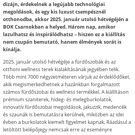
dizájn, érdekelnek a legújabb technológiai
megoldások, és egy kis luxust csempésznél
otthonodba, akkor 2025. január utolsó hétvégéjén a
BOK Csarnokban a helyed. Három nap, amikor
lazulhatsz és inspirálódhatsz – hiszen ez a kiállítás
nem csupán bemutató, hanem élmények sorát is
kínálja.
2025. január utolsó hétvégéje a fürdőszobák és az
otthoni wellness terek kialakításának jegyében telik.
Több mint 7000 négyzetméteren várjuk az érdeklődőket,
akik megismerkedhetnek a hazánkban forgalmazott
számos fürdőszobai és wellness termékkel. A kiállításon
prémium szaniterek, hideg- és melegburkolatok,
innovatív fürdőszobai megoldások, jakuzzik, medencék
és szaunák is bemutatásra kerülnek, miközben az idei
évben a burkolatok kiemelt figyelmet kapnak. Ráadásul a
letöltött belépőjegy nemcsak erre az eseményre