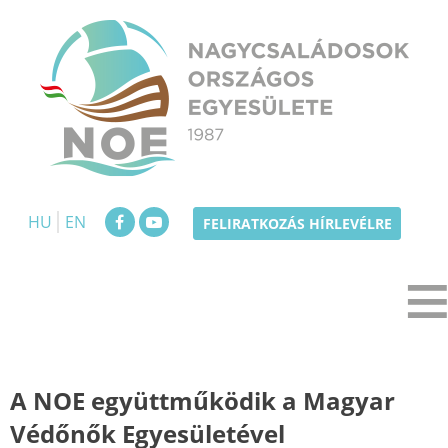
Skip
to
content
NOE
Nagycsaládosok Országos Egyesülete
HU
EN
FELIRATKOZÁS HÍRLEVÉLRE
A NOE együttműködik a Magyar
Védőnők Egyesületével