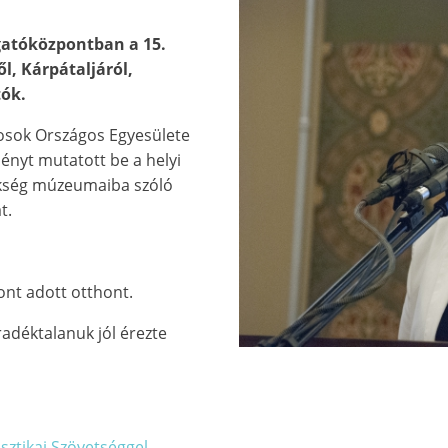
gatóközpontban a 15.
l, Kárpátaljáról,
tók.
osok Országos Egyesülete
ényt mutatott be a helyi
ökség múzeumaiba szóló
t.
nt adott otthont.
adéktalanuk jól érezte
sztikai Szövetséggel