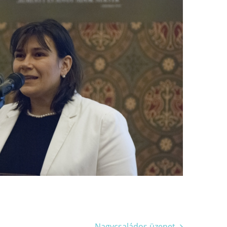
Nagycsaládos üzenet