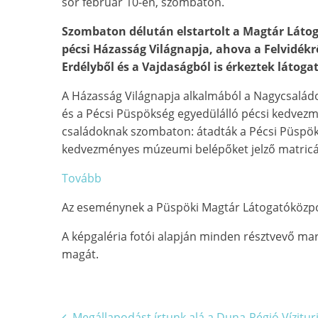
sor február 10-én, szombaton.
Szombaton délután elstartolt a Magtár Láto
pécsi Házasság Világnapja, ahova a Felvidékrő
Erdélyből és a Vajdaságból is érkeztek látoga
A Házasság Világnapja alkalmából a Nagycsalád
és a Pécsi Püspökség egyedülálló pécsi kedvezm
családoknak szombaton: átadták a Pécsi Püsp
kedvezményes múzeumi belépőket jelző matricá
Tovább
Az eseménynek a Püspöki Magtár Látogatóközpo
A képgaléria fotói alapján minden résztvevő mar
magát.
Bejegyzés
Megállapodást írtunk alá a Duna-Régió Vízituri