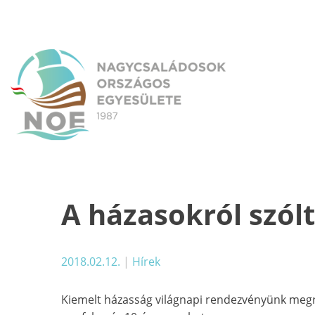
Skip
to
content
NOE
Nagycsaládosok Országos Egyesülete
A házasokról szól
2018.02.12.
|
Hírek
Kiemelt házasság világnapi rendezvényünk megr