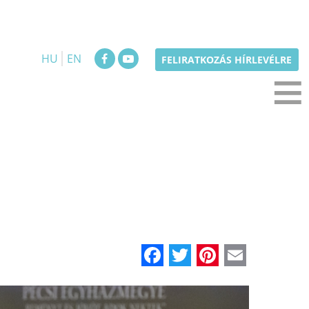
HU
EN
≡
FELIRATKOZÁS HÍRLEVÉLRE
Facebook
Twitter
Pinteres
Email