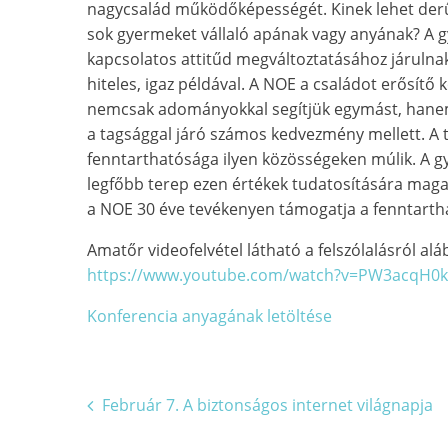
nagycsalád működőképességét. Kinek lehet der
sok gyermeket vállaló apának vagy anyának? A g
kapcsolatos attitűd megváltoztatásához járulna
hiteles, igaz példával. A NOE a családot erősítő
nemcsak adományokkal segítjük egymást, hanem 
a tagsággal járó számos kedvezmény mellett. A
fenntarthatósága ilyen közösségeken múlik. A g
legfőbb terep ezen értékek tudatosítására maga
a NOE 30 éve tevékenyen támogatja a fenntartha
Amatőr videofelvétel látható a felszólalásról aláb
https://www.youtube.com/watch?v=PW3acqH0k
Konferencia anyagának letöltése
Bejegyzés
Február 7. A biztonságos internet világnapja
navigáció