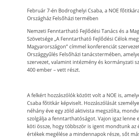
Február 7-én Bodroghelyi Csaba, a NOE főtitkára 
Országház Felsőházi termében
Nemzeti Fenntartható Fejlődési Tanács és a M
Szövetsége „A Fenntartható Fejlődési Célok meg
Magyarországon” címmel konferenciát szervezet
Országgyűlés Felsőházi tanácstermében, amelye
szervezet, valamint intézmény és kormányzati sz
400 ember – vett részt.
A felkért hozzászólók között volt a NOE is, amely
Csaba főtitkár képviselt. Hozzászólását személye
néhány éve egy zöld aktivista megszólta, mond
szolgálja a fenntarthatóságot. Vajon igaz lenne
köti össze, hogy többször is igent mondtunk az él
értékek megélése a mindennapok része, sőt máso