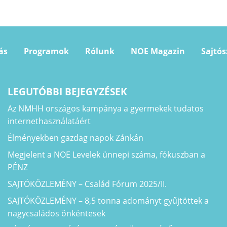
ás
Programok
Rólunk
NOE Magazin
Sajtó
LEGUTÓBBI BEJEGYZÉSEK
Az NMHH országos kampánya a gyermekek tudatos
internethasználatáért
Élményekben gazdag napok Zánkán
Megjelent a NOE Levelek ünnepi száma, fókuszban a
PÉNZ
SAJTÓKÖZLEMÉNY – Család Fórum 2025/II.
SAJTÓKÖZLEMÉNY – 8,5 tonna adományt gyűjtöttek a
nagycsaládos önkéntesek