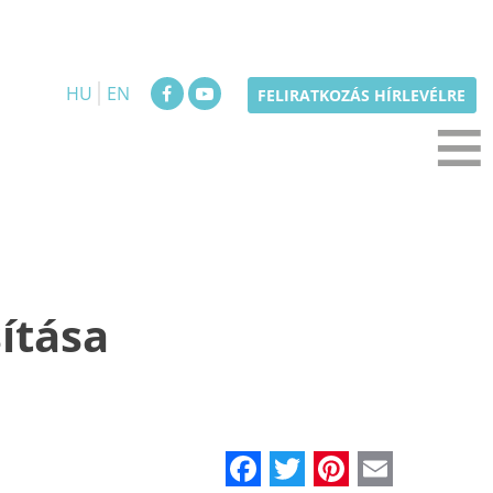
HU
EN
≡
FELIRATKOZÁS HÍRLEVÉLRE
ítása
Facebook
Twitter
Pinteres
Email