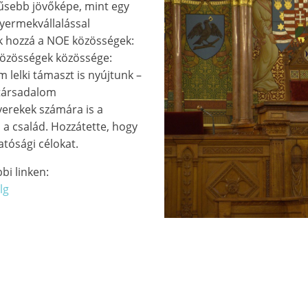
űsebb jövőképe, mint egy
yermekvállalással
k hozzá a NOE közösségek:
 közösségek közössége:
lelki támaszt is nyújtunk –
 társadalom
yerekek számára is a
 a család. Hozzátette, hogy
tósági célokat.
bi linken:
lg