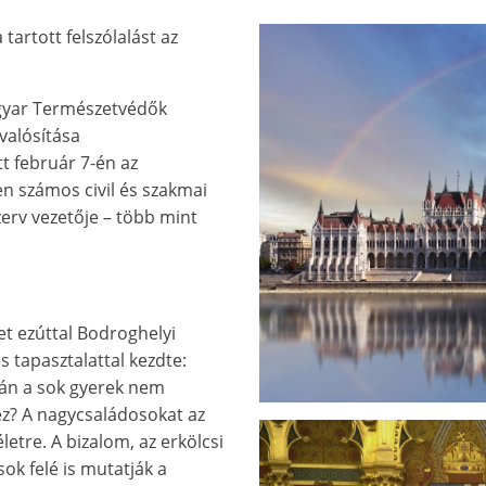
tartott felszólalást az
agyar Természetvédők
valósítása
t február 7-én az
n számos civil és szakmai
erv vezetője – több mint
et ezúttal Bodroghelyi
s tapasztalattal kezdte:
ván a sok gyerek nem
 ez? A nagycsaládosokat az
etre. A bizalom, az erkölcsi
k felé is mutatják a