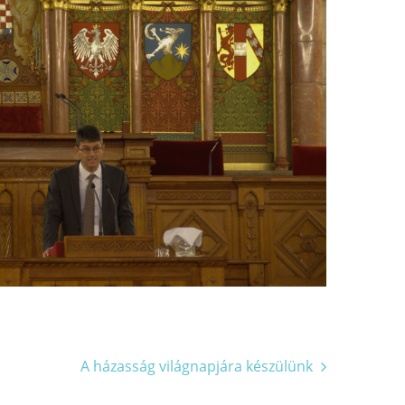
A házasság világnapjára készülünk