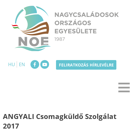
Skip
to
content
NOE
Nagycsaládosok Országos Egyesülete
HU
EN
FELIRATKOZÁS HÍRLEVÉLRE
ANGYALI Csomagküldő Szolgálat
2017