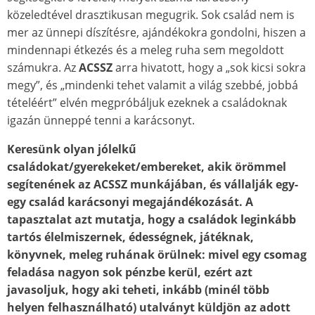
közeledtével drasztikusan megugrik. Sok család nem is
mer az ünnepi díszítésre, ajándékokra gondolni, hiszen a
mindennapi étkezés és a meleg ruha sem megoldott
számukra. Az
ACSSZ
arra hivatott, hogy a „sok kicsi sokra
megy”, és „mindenki tehet valamit a világ szebbé, jobbá
tételéért” elvén megpróbáljuk ezeknek a családoknak
igazán ünneppé tenni a karácsonyt.
Keresünk olyan jólelkű
családokat/gyerekeket/embereket, akik örömmel
segítenének az ACSSZ munkájában, és vállalják egy-
egy család karácsonyi megajándékozását. A
tapasztalat azt mutatja, hogy a családok leginkább
tartós élelmiszernek, édességnek, játéknak,
könyvnek, meleg ruhának örülnek: mivel egy csomag
feladása nagyon sok pénzbe kerül, ezért azt
javasoljuk, hogy aki teheti, inkább (minél több
helyen felhasználható) utalványt küldjön az adott