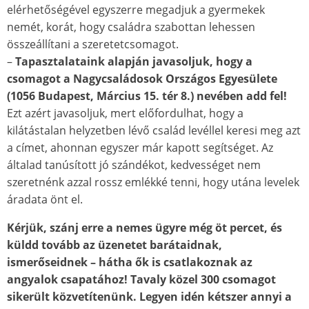
elérhetőségével egyszerre megadjuk a gyermekek
nemét, korát, hogy családra szabottan lehessen
összeállítani a szeretetcsomagot.
–
Tapasztalataink alapján javasoljuk, hogy a
csomagot a Nagycsaládosok Országos Egyesülete
(1056 Budapest, Március 15. tér 8.) nevében add fel!
Ezt azért javasoljuk, mert előfordulhat, hogy a
kilátástalan helyzetben lévő család levéllel keresi meg azt
a címet, ahonnan egyszer már kapott segítséget. Az
általad tanúsított jó szándékot, kedvességet nem
szeretnénk azzal rossz emlékké tenni, hogy utána levelek
áradata önt el.
Kérjük, szánj erre a nemes ügyre még öt percet, és
küldd tovább az üzenetet barátaidnak,
ismerőseidnek – hátha ők is csatlakoznak az
angyalok csapatához! Tavaly közel 300 csomagot
sikerült közvetítenünk. Legyen idén kétszer annyi a