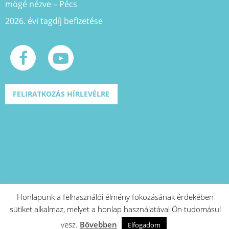
mögé nézve – Pécs
2026. évi tagdíj befizetése
FELIRATKOZÁS HÍRLEVÉLRE
Honlapunk a felhasználói élmény fokozásának érdekében
sütiket alkalmaz, melyet a honlap használatával Ön tudomásul
A projekt azonosító száma: EFOP-1.2.1-
vesz.
Bővebben
15-2016-00573
Elfogadom