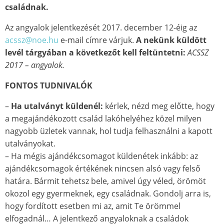
családnak.
Az angyalok jelentkezését 2017. december 12-éig az
acssz@noe.hu
e-mail címre várjuk.
A nekünk küldött
levél tárgyában a következőt kell feltüntetni:
ACSSZ
2017 – angyalok.
FONTOS TUDNIVALÓK
–
Ha utalványt küldenél:
kérlek, nézd meg előtte, hogy
a megajándékozott család lakóhelyéhez közel milyen
nagyobb üzletek vannak, hol tudja felhasználni a kapott
utalványokat.
– Ha mégis ajándékcsomagot küldenétek inkább: az
ajándékcsomagok értékének nincsen alsó vagy felső
határa. Bármit tehetsz bele, amivel úgy véled, örömöt
okozol egy gyermeknek, egy családnak. Gondolj arra is,
hogy fordított esetben mi az, amit Te örömmel
elfogadnál… A jelentkező angyaloknak a családok