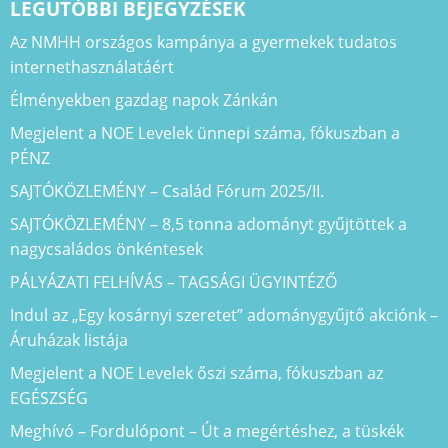
LEGUTÓBBI BEJEGYZÉSEK
Az NMHH országos kampánya a gyermekek tudatos
internethasználatáért
Élményekben gazdag napok Zánkán
Megjelent a NOE Levelek ünnepi száma, fókuszban a
PÉNZ
SAJTÓKÖZLEMÉNY – Család Fórum 2025/II.
SAJTÓKÖZLEMÉNY – 8,5 tonna adományt gyűjtöttek a
nagycsaládos önkéntesek
PÁLYÁZATI FELHÍVÁS – TAGSÁGI ÜGYINTÉZŐ
Indul az „Egy kosárnyi szeretet” adománygyűjtő akciónk –
Áruházak listája
Megjelent a NOE Levelek őszi száma, fókuszban az
EGÉSZSÉG
Meghívó – Fordulópont – Út a megértéshez, a tüskék