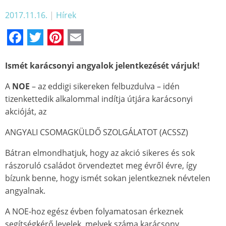
2017.11.16.
|
Hírek
Facebook
Twitter
Pinterest
Email
Ismét karácsonyi angyalok jelentkezését várjuk!
A
NOE
– az eddigi sikereken felbuzdulva – idén
tizenkettedik alkalommal indítja útjára karácsonyi
akcióját, az
ANGYALI CSOMAGKÜLDŐ SZOLGÁLATOT (ACSSZ)
Bátran elmondhatjuk, hogy az akció sikeres és sok
rászoruló családot örvendeztet meg évről évre, így
bízunk benne, hogy ismét sokan jelentkeznek névtelen
angyalnak.
A NOE-hoz egész évben folyamatosan érkeznek
segítségkérő levelek, melyek száma karácsony