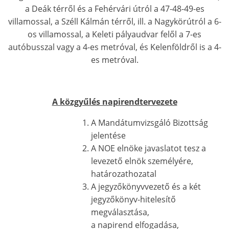
a Deák térről és a Fehérvári útról a 47-48-49-es
villamossal, a Széll Kálmán térről, ill. a Nagykörútról a 6-
os villamossal, a Keleti pályaudvar felől a 7-es
autóbusszal vagy a 4-es metróval, és Kelenföldről is a 4-
es metróval.
A közgyűlés napirendtervezete
A Mandátumvizsgáló Bizottság
jelentése
A NOE elnöke javaslatot tesz a
levezető elnök személyére,
határozathozatal
A jegyzőkönyvvezető és a két
jegyzőkönyv-hitelesítő
megválasztása,
a napirend elfogadása,