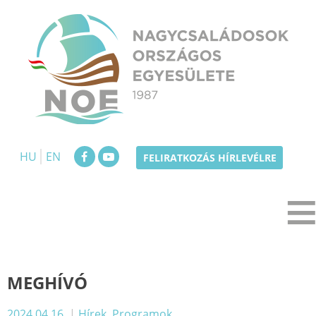
Skip
to
content
NOE
Nagycsaládosok Országos Egyesülete
HU
EN
FELIRATKOZÁS HÍRLEVÉLRE
MEGHÍVÓ
2024.04.16.
|
Hírek
,
Programok