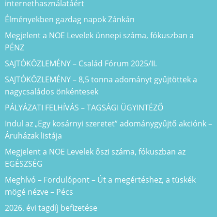
internethasználatáért
Élményekben gazdag napok Zánkán
Megjelent a NOE Levelek ünnepi száma, fókuszban a
PÉNZ
SAJTÓKÖZLEMÉNY – Család Fórum 2025/II.
SAJTÓKÖZLEMÉNY – 8,5 tonna adományt gyűjtöttek a
nagycsaládos önkéntesek
PÁLYÁZATI FELHÍVÁS – TAGSÁGI ÜGYINTÉZŐ
Indul az „Egy kosárnyi szeretet” adománygyűjtő akciónk –
Áruházak listája
Megjelent a NOE Levelek őszi száma, fókuszban az
EGÉSZSÉG
Meghívó – Fordulópont – Út a megértéshez, a tüskék
mögé nézve – Pécs
2026. évi tagdíj befizetése