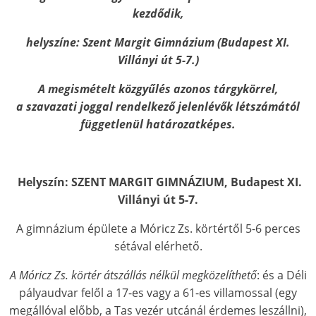
kezdődik,
helyszíne: Szent Margit Gimnázium (Budapest XI.
Villányi út 5-7.)
A megismételt közgyűlés azonos tárgykörrel,
a szavazati joggal rendelkező jelenlévők létszámától
függetlenül határozatképes.
Helyszín: SZENT MARGIT GIMNÁZIUM, Budapest XI.
Villányi út 5-7.
A gimnázium épülete a Móricz Zs. körtértől 5-6 perces
sétával elérhető.
A Móricz Zs. körtér átszállás nélkül megközelíthető
: és a Déli
pályaudvar felől a 17-es vagy a 61-es villamossal (egy
megállóval előbb, a Tas vezér utcánál érdemes leszállni),