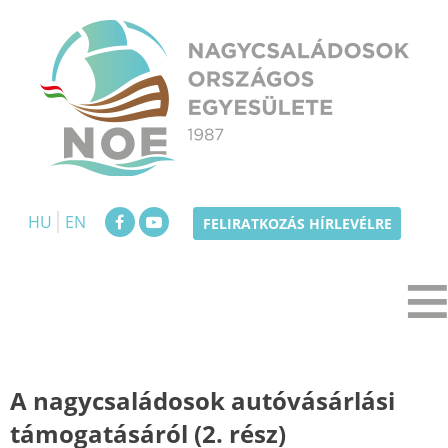
Skip
to
content
NOE
Nagycsaládosok Országos Egyesülete
HU
EN
FELIRATKOZÁS HÍRLEVÉLRE
A nagycsaládosok autóvásárlási
támogatásáról (2. rész)