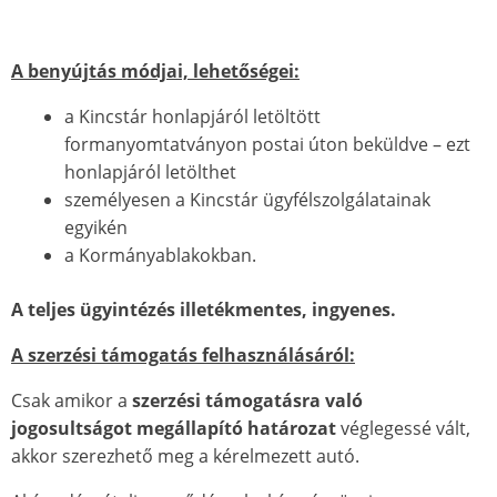
A benyújtás módjai, lehetőségei:
a Kincstár honlapjáról letöltött
formanyomtatványon postai úton beküldve – ezt
honlapjáról letölthet
személyesen a Kincstár ügyfélszolgálatainak
egyikén
a Kormányablakokban.
A teljes ügyintézés illetékmentes, ingyenes.
A szerzési támogatás felhasználásáról:
Csak amikor a
szerzési támogatásra való
jogosultságot megállapító határozat
véglegessé vált,
akkor szerezhető meg a kérelmezett autó.