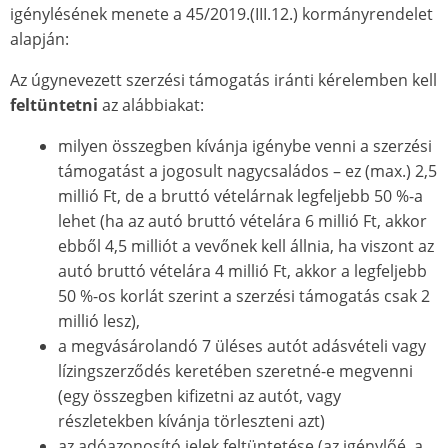
igénylésének menete a 45/2019.(III.12.) kormányrendelet
alapján:
Az úgynevezett szerzési támogatás iránti kérelemben kell
feltüntetni
az alábbiakat:
milyen összegben kívánja igénybe venni a szerzési
támogatást a jogosult nagycsaládos – ez (max.) 2,5
millió Ft, de a bruttó vételárnak legfeljebb 50 %-a
lehet (ha az autó bruttó vételára 6 millió Ft, akkor
ebből 4,5 milliót a vevőnek kell állnia, ha viszont az
autó bruttó vételára 4 millió Ft, akkor a legfeljebb
50 %-os korlát szerint a szerzési támogatás csak 2
millió lesz),
a megvásárolandó 7 üléses autót adásvételi vagy
lízingszerződés keretében szeretné-e megvenni
(egy összegben kifizetni az autót, vagy
részletekben kívánja törleszteni azt)
az adóazonosító jelek feltüntetése (az igénylőé, a