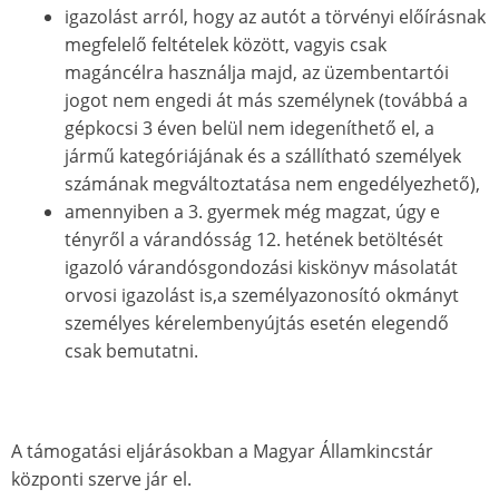
igazolást arról, hogy az autót a törvényi előírásnak
megfelelő feltételek között, vagyis csak
magáncélra használja majd, az üzembentartói
jogot nem engedi át más személynek (továbbá a
gépkocsi 3 éven belül nem idegeníthető el, a
jármű kategóriájának és a szállítható személyek
számának megváltoztatása nem engedélyezhető),
amennyiben a 3. gyermek még magzat, úgy e
tényről a várandósság 12. hetének betöltését
igazoló várandósgondozási kiskönyv másolatát
orvosi igazolást is,a személyazonosító okmányt
személyes kérelembenyújtás esetén elegendő
csak bemutatni.
A támogatási eljárásokban a Magyar Államkincstár
központi szerve jár el.