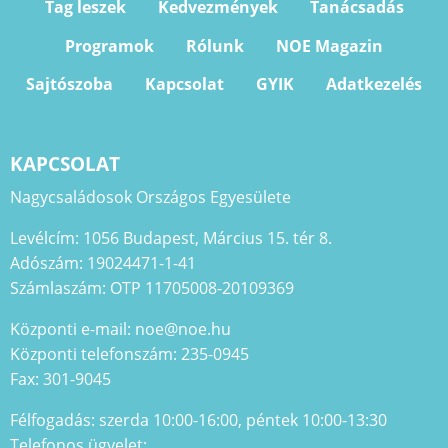
Tag leszek
Kedvezmények
Tanácsadás
Programok
Rólunk
NOE Magazin
Sajtószoba
Kapcsolat
GYIK
Adatkezelés
KAPCSOLAT
Nagycsaládosok Országos Egyesülete
Levélcím: 1056 Budapest, Március 15. tér 8.
Adószám: 19024471-1-41
Számlaszám: OTP 11705008-20109369
Központi e-mail: noe@noe.hu
Központi telefonszám: 235-0945
Fax: 301-9045
Félfogadás: szerda 10:00-16:00, péntek 10:00-13:30
Telefonos ügyelet: