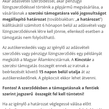
Akár adásvételi szerződéssel, akár pénzügyi
lízingszerződéssel történik a gépjármű megvásárlása, a
vásárlásnak a
szerzési támogatásra való jogosultságot
megállapító határozat
(továbbiakban: „
a határozat
”)
kiállításától számított 6 hónapon belül az adásvételi vagy
lízingszerződésnek létre kell jönnie, ellenkező esetben a
támogatás nem folyósítható.
Az autókereskedés vagy az igénylő az adásvételi
szerződés vagy pénzügyi lízingszerződés egy példányát
megküldi a Magyar Államkincstárnak. A
Kincstár
a
szerzési támogatás összegét ennek az iratnak a
beérkezését követő
15 napon belül utalja
át az
autókereskedőnek. A gépkocsit ekkor lehet átvenni.
Fontos! A szerződésben a támogatásnak a fentiek
szerint jogszerű összegét fel kell tüntetni!
Ha az igénylő a határozat véglegessé válása előtt