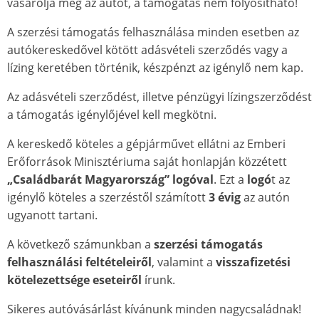
vásárolja meg az autót, a támogatás nem folyósítható!
A szerzési támogatás felhasználása minden esetben az
autókereskedővel kötött adásvételi szerződés vagy a
lízing keretében történik, készpénzt az igénylő nem kap.
Az adásvételi szerződést, illetve pénzügyi lízingszerződést
a támogatás igénylőjével kell megkötni.
A kereskedő köteles a gépjárművet ellátni az Emberi
Erőforrások Minisztériuma saját honlapján közzétett
„Családbarát Magyarország” logóval
. Ezt a
logó
t az
igénylő köteles a szerzéstől számított
3 évig
az autón
ugyanott tartani.
A következő számunkban a
szerzési támogatás
felhasználási feltételeiről
, valamint a
visszafizetési
kötelezettsége eseteiről
írunk.
Sikeres autóvásárlást kívánunk minden nagycsaládnak!