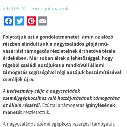
2020.05.24.
|
Hírek, jótanácsok
Facebook
Twitter
Pinterest
Email
Folytatjuk azt a gondolatmenetet, amin az előző
részben elindultunk a nagycsaládos gépjármű-
vásárlási támogatás részleteinek érthetővé tétele
érdekében. Már sokan éltek a lehetőséggel, hogy
régebbi családi autójukat a rendkívüli állami
támogatás segítségével régi autójuk beszámításával
cseréljék újra.
A kedvezmény célja a nagycsaládok
személygépkocsihoz való hozzájutásának támogatása
az állam részéről.
Ezúttal a támogatás
igénylésének
menetét
részletezzük.
A nagycsaládos személygépkocsi-szerzési támogatás