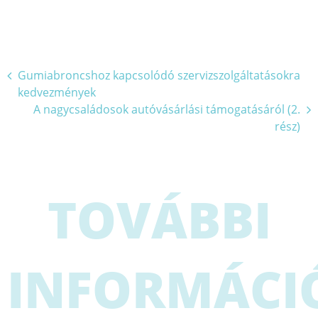
Bejegyzés
Gumiabroncshoz kapcsolódó szervizszolgáltatásokra
kedvezmények
navigáció
A nagycsaládosok autóvásárlási támogatásáról (2.
rész)
TOVÁBBI
INFORMÁCI