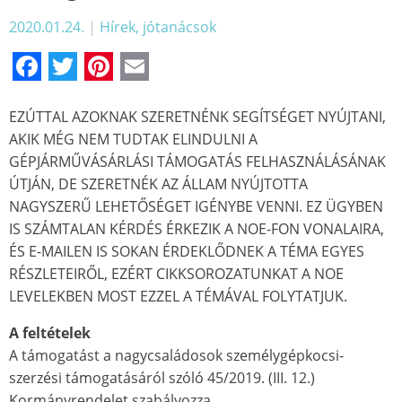
2020.01.24.
|
Hírek, jótanácsok
Facebook
Twitter
Pinterest
Email
EZÚTTAL AZOKNAK SZERETNÉNK SEGÍTSÉGET NYÚJTANI,
AKIK MÉG NEM TUDTAK ELINDULNI A
GÉPJÁRMŰVÁSÁRLÁSI TÁMOGATÁS FELHASZNÁLÁSÁNAK
ÚTJÁN, DE SZERETNÉK AZ ÁLLAM NYÚJTOTTA
NAGYSZERŰ LEHETŐSÉGET IGÉNYBE VENNI. EZ ÜGYBEN
IS SZÁMTALAN KÉRDÉS ÉRKEZIK A NOE-FON VONALAIRA,
ÉS E-MAILEN IS SOKAN ÉRDEKLŐDNEK A TÉMA EGYES
RÉSZLETEIRŐL, EZÉRT CIKKSOROZATUNKAT A NOE
LEVELEKBEN MOST EZZEL A TÉMÁVAL FOLYTATJUK.
A feltételek
A támogatást a nagycsaládosok személygépkocsi-
szerzési támogatásáról szóló 45/2019. (III. 12.)
Kormányrendelet szabályozza.