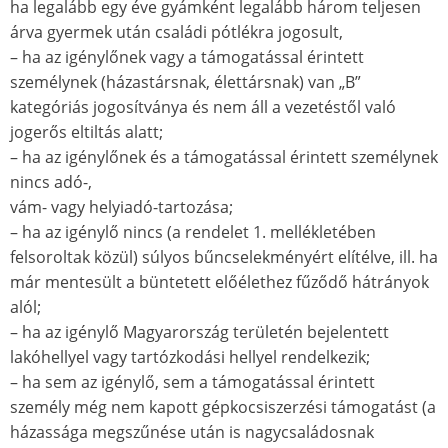
ha legalább egy éve gyámként legalább három teljesen
árva gyermek után családi pótlékra jogosult,
– ha az igénylőnek vagy a támogatással érintett
személynek (házastársnak, élettársnak) van „B”
kategóriás jogosítványa és nem áll a vezetéstől való
jogerős eltiltás alatt;
– ha az igénylőnek és a támogatással érintett személynek
nincs adó-,
vám- vagy helyiadó-tartozása;
– ha az igénylő nincs (a rendelet 1. mellékletében
felsoroltak közül) súlyos bűncselekményért elítélve, ill. ha
már mentesült a büntetett előélethez fűződő hátrányok
alól;
– ha az igénylő Magyarország területén bejelentett
lakóhellyel vagy tartózkodási hellyel rendelkezik;
– ha sem az igénylő, sem a támogatással érintett
személy még nem kapott gépkocsiszerzési támogatást (a
házassága megszűnése után is nagycsaládosnak