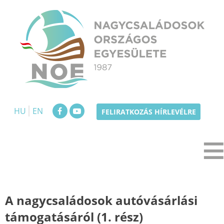
Skip
to
content
NOE
Nagycsaládosok Országos Egyesülete
HU
EN
FELIRATKOZÁS HÍRLEVÉLRE
A nagycsaládosok autóvásárlási
támogatásáról (1. rész)