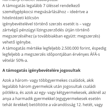
A támogatás legalább 7 üléssel rendelkező
személygépkocsi megvásárlásához – ideértve a
hitelintézeti kölcsön
igénybevételével történő szerzés esetét is – vagy
zártvégű pénzügyi lízingszerződés útján történő
megszerzéséhez (a továbbiakban együtt: megszerzés)
vehető igénybe.
A támogatás mértéke legfeljebb 2.500.000 forint, éspedig
legfeljebb a megszerzés időpontjában érvényes ÁFÁ-s
vételár 50%-a.
A támogatás igénybevételére jogosultak
Azok a három- vagy többgyermekes családok, akik
legalább három gyermekük után jogosultak családi
pótlékra, és azok az egy- vagy kétgyermekesek, akiknél az
anya a harmadik gyermekkel (egygyermekesek esetén
tehát ikrekkel) betöltötte a várandósság 12. hetét, vagy