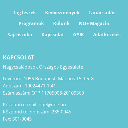
Tag leszek
Kedvezmények
Tanácsadás
Programok
Rólunk
NOE Magazin
Sajtószoba
Kapcsolat
GYIK
Adatkezelés
KAPCSOLAT
Nagycsaládosok Országos Egyesülete
Levélcím: 1056 Budapest, Március 15. tér 8.
Adószám: 19024471-1-41
Számlaszám: OTP 11705008-20109369
Központi e-mail: noe@noe.hu
Központi telefonszám: 235-0945
Fax: 301-9045