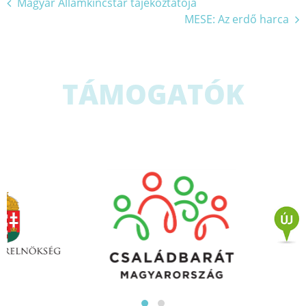
Bejegyzés
Magyar Államkincstár tájékoztatója
MESE: Az erdő harca
navigáció
TÁMOGATÓK