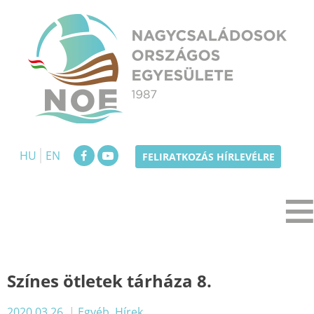
Skip
to
content
NOE
Nagycsaládosok Országos Egyesülete
HU
EN
FELIRATKOZÁS HÍRLEVÉLRE
Színes ötletek tárháza 8.
2020.03.26.
|
Egyéb
,
Hírek