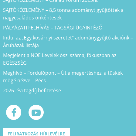
SAJTÓKÖZLEMÉNY – Család Fórum 2025/II.
SAJTÓKÖZLEMÉNY – 8,5 tonna adományt gyűjtöttek a
nagycsaládos önkéntesek
PÁLYÁZATI FELHÍVÁS – TAGSÁGI ÜGYINTÉZŐ
Indul az „Egy kosárnyi szeretet” adománygyűjtő akciónk –
Áruházak listája
Megjelent a NOE Levelek őszi száma, fókuszban az
EGÉSZSÉG
Meghívó – Fordulópont – Út a megértéshez, a tüskék
mögé nézve – Pécs
2026. évi tagdíj befizetése
FELIRATKOZÁS HÍRLEVÉLRE