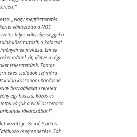
keréért.”
ette:
„Nagy megtiszteltetés
kertet választotta a NOE
zetés teljes vállszélességgel a
saink közé tartozik a kalocsai
lményeinek javítása. Ennek
ket adtunk át, illetve a régi
nket fejlesztettünk. Fontos
gyermekes családok számára
iatt külön köszönöm Kardosné
itív hozzáállását szeretett
vény egy hosszú, közös és
tettel várjuk a NOE összetartó
garikumok fővárosában!”
t vezetője, Kisné Szirtes
 Találkozó megrendezése. Sok