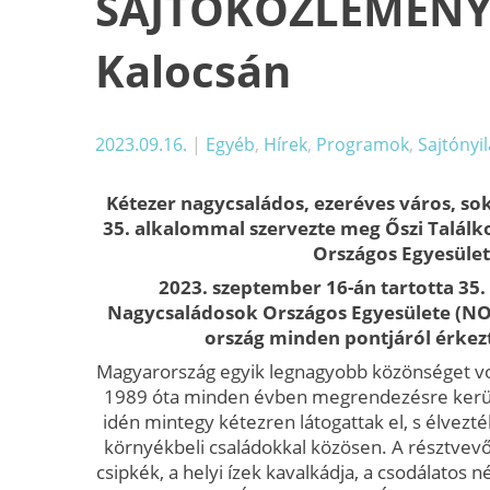
SAJTÓKÖZLEMÉNY: 
Kalocsán
2023.09.16.
|
Egyéb
,
Hírek
,
Programok
,
Sajtónyi
Kétezer nagycsaládos, ezeréves város, so
35. alkalommal szervezte meg Őszi Találk
Országos Egyesüle
2023.
szeptember 16-án tartotta 35. 
Nagycsaládosok Országos Egyesülete (NO
ország minden pontjáról érkez
Magyarország egyik legnagyobb közönséget vo
1989 óta minden évben megrendezésre kerülő
idén mintegy kétezren látogattak el, s élvezt
környékbeli családokkal közösen. A résztve
csipkék, a helyi ízek kavalkádja, a csodálatos n