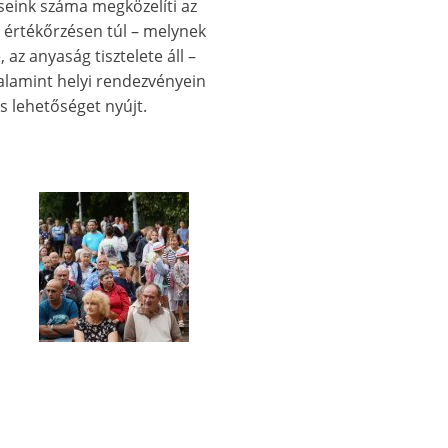
seink száma megközelíti az
 értékőrzésen túl – melynek
az anyaság tisztelete áll –
valamint helyi rendezvényein
s lehetőséget nyújt.