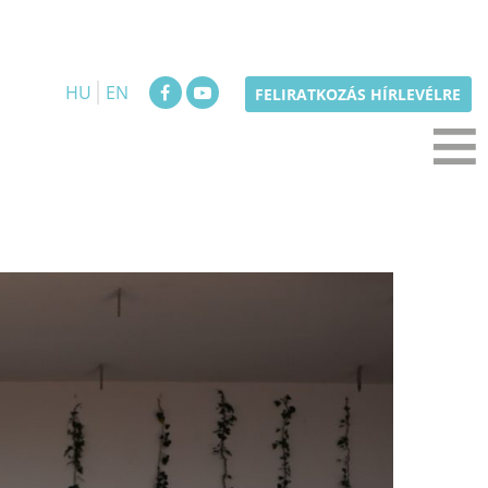
HU
EN
≡
FELIRATKOZÁS HÍRLEVÉLRE