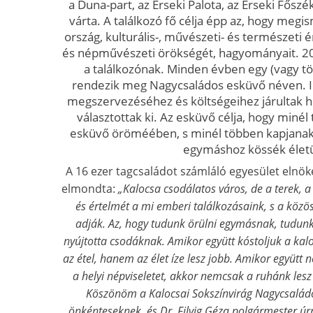
a Duna-part, az Érseki Palota, az Érseki Fősz
várta. A találkozó fő célja épp az, hogy megi
ország, kulturális-, művészeti- és természeti é
és népművészeti örökségét, hagyományait. 2
a találkozónak. Minden évben egy (vagy töb
rendezik meg Nagycsaládos esküvő néven. I
megszervezéséhez és költségeihez járultak ho
választottak ki. Az esküvő célja, hogy miné
esküvő öröméében, s minél többen kapjanak ez
egymáshoz kössék élet
A 16 ezer tagcsaládot számláló egyesület elnö
elmondta:
„Kalocsa csodálatos város, de a terek, a
és értelmét a mi emberi találkozásaink, s a közö
adják. Az, hogy tudunk örülni egymásnak, tudunk
nyújtotta csodáknak. Amikor együtt kóstoljuk a kal
az étel, hanem az élet íze lesz jobb. Amikor együtt 
a helyi népviseletet, akkor nemcsak a ruhánk lesz
Köszönöm a Kalocsai Sokszínvirág Nagycsaládos
önkénteseknek, és Dr. Filvig Géza polgármester ú