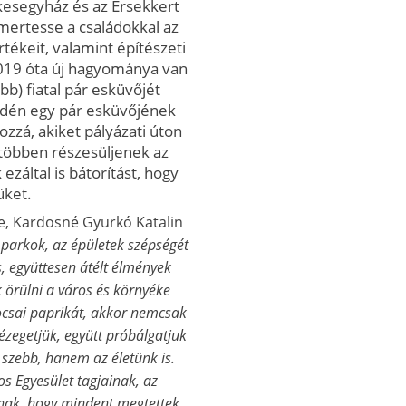
ékesegyház és az Érsekkert
smertesse a családokkal az
rtékeit, valamint építészeti
019 óta új hagyománya van
b) fiatal pár esküvőjét
dén egy pár esküvőjének
zzá, akiket pályázati úton
l többen részesüljenek az
által is bátorítást, hogy
üket.
ke, Kardosné Gyurkó Katalin
 parkok, az épületek szépségét
s, együttesen átélt élmények
 örülni a város és környéke
ocsai paprikát, akkor nemcsak
nézegetjük, együtt próbálgatjuk
 szebb, hanem az életünk is.
 Egyesület tagjainak, az
rnak, hogy mindent megtettek