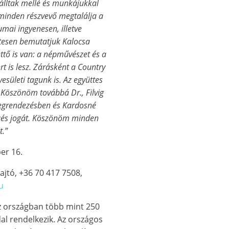
 álltak mellé és munkájukkal
, minden részvevő megtalálja a
mai ingyenesen, illetve
tesen bemutatjuk Kalocsa
tő is van: a népművészet és a
rt is lesz. Zárásként a Country
esületi tagunk is. Az együttes
. Köszönöm továbbá Dr., Filvig
megrendezésben és Kardosné
zés jogát. Köszönöm minden
.”
er 16.
ajtó, +36 70 417 7508,
u
sz országban több mint 250
al rendelkezik. Az országos