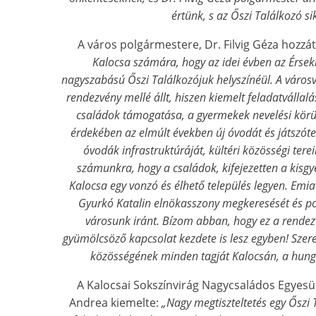
értünk, s az Őszi Találkozó si
A város polgármestere, Dr. Filvig Géza hozzát
Kalocsa számára, hogy az idei évben az Érsek
nagyszabású Őszi Találkozójuk helyszínéül. A városve
rendezvény mellé állt, hiszen kiemelt feladatvállalá
családok támogatása, a gyermekek nevelési körü
érdekében az elmúlt években új óvodát és játszótere
óvodák infrastruktúráját, kültéri közösségi terei
számunkra, hogy a családok, kifejezetten a kis
Kalocsa egy vonzó és élhető település legyen. Em
Gyurkó Katalin elnökasszony megkeresését és poz
városunk iránt. Bízom abban, hogy ez a rendez
gyümölcsöző kapcsolat kezdete is lesz egyben! Szere
közösségének minden tagját Kalocsán, a hun
A Kalocsai Sokszínvirág Nagycsaládos Egyesüle
Andrea kiemelte:
„Nagy megtiszteltetés egy Őszi