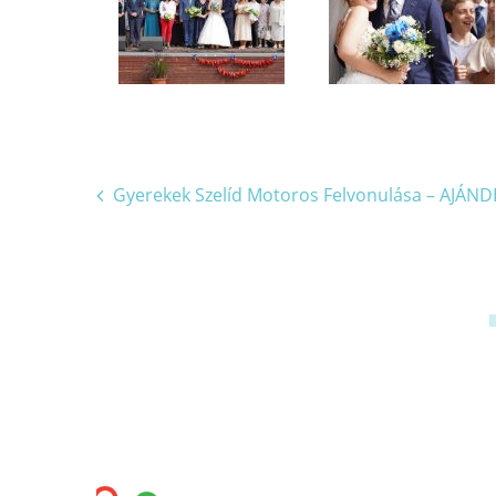
Bejegyzés
Gyerekek Szelíd Motoros Felvonulása – AJÁ
navigáció