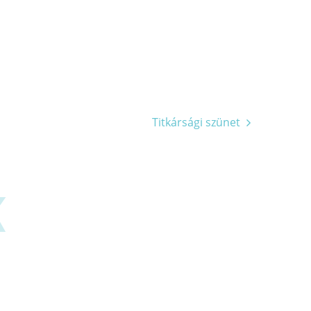
Titkársági szünet
K