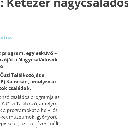
Kétezer nagycsaládos 
latkozat
k program, egy esküvő –
ozóját a Nagycsaládosok
te
Őszi Találkozóját a
E) Kalocsán, amelyre az
tek családok.
nzó családos programja az
 Őszi Találkozó, amelyre
ék a programokat a helyi és
vőket múzeumok, gyönyörű
épviselet, az ezeréves múlt,