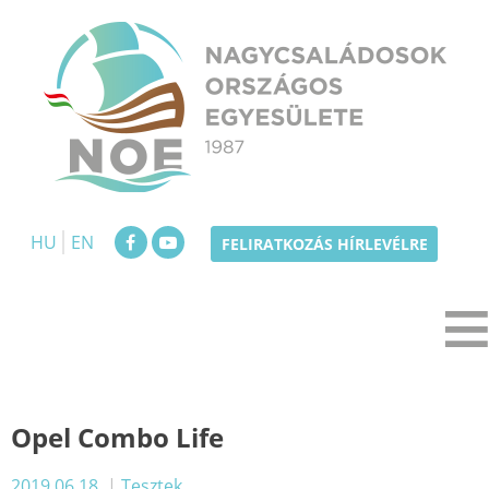
Skip
to
content
NOE
Nagycsaládosok Országos Egyesülete
HU
EN
FELIRATKOZÁS HÍRLEVÉLRE
Opel Combo Life
2019.06.18.
|
Tesztek