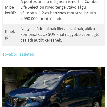
A pontos árlista még nem ismert, a Combo
Mibe
Life Selection rövid tengelytávolságú
kerül?
változata, 1,2-es benzines motorral bruttó
4 990 000 forintról indul.
Nagycsaládosoknak illetve azoknak, akik a
Kinek
kombinál és az SUV-knál nagyobb csomagtű
jó?
családi autót keresnek.
További részletek