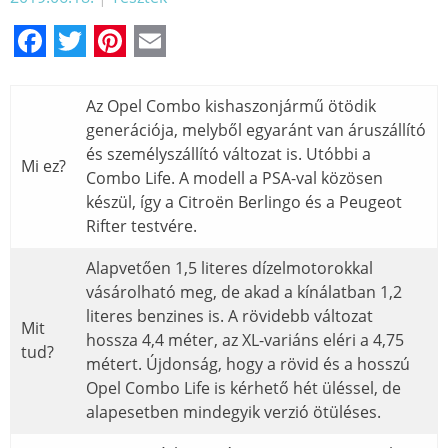
Facebook
Twitter
Pinterest
Email
Az Opel Combo kishaszonjármű ötödik
generációja, melyből egyaránt van áruszállító
és személyszállító változat is. Utóbbi a
Mi ez?
Combo Life. A modell a PSA-val közösen
készül, így a Citroën Berlingo és a Peugeot
Rifter testvére.
Alapvetően 1,5 literes dízelmotorokkal
vásárolható meg, de akad a kínálatban 1,2
literes benzines is. A rövidebb változat
Mit
hossza 4,4 méter, az XL-variáns eléri a 4,75
tud?
métert. Újdonság, hogy a rövid és a hosszú
Opel Combo Life is kérhető hét üléssel, de
alapesetben mindegyik verzió ötüléses.