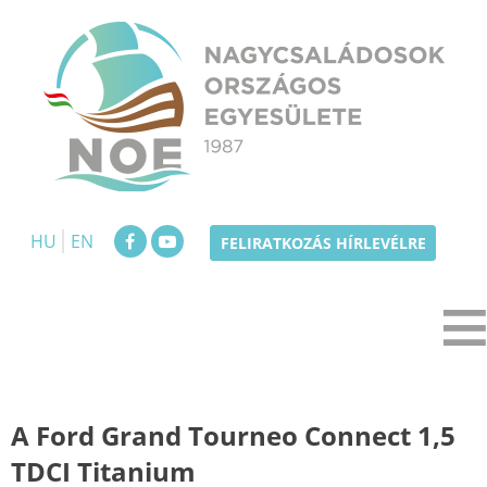
Skip
to
content
NOE
Nagycsaládosok Országos Egyesülete
HU
EN
FELIRATKOZÁS HÍRLEVÉLRE
A Ford Grand Tourneo Connect 1,5
TDCI Titanium