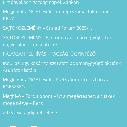
Élményekben gazdag napok Zánkán
Megjelent a NOE Levelek ünnepi száma, fókuszban a
PÉNZ
SAJTÓKÖZLEMÉNY – Család Fórum 2025/II.
SAJTÓKÖZLEMÉNY – 8,5 tonna adományt gyűjtöttek a
nagycsaládos önkéntesek
PÁLYÁZATI FELHÍVÁS – TAGSÁGI ÜGYINTÉZŐ
Indul az „Egy kosárnyi szeretet” adománygyűjtő akciónk –
Áruházak listája
Megjelent a NOE Levelek őszi száma, fókuszban az
EGÉSZSÉG
Meghívó – Fordulópont – Út a megértéshez, a tüskék
mögé nézve – Pécs
2026. évi tagdíj befizetése