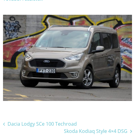
Bejegyzés
Dacia Lodgy SCe 100 Techroad
Skoda Kodiaq Style 4×4 DSG
navigáció