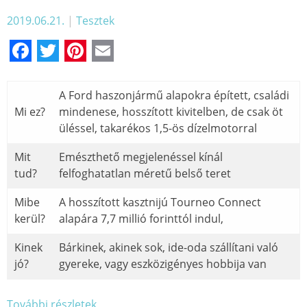
2019.06.21.
|
Tesztek
Facebook
Twitter
Pinterest
Email
A Ford haszonjármű alapokra épített, családi
Mi ez?
mindenese, hosszított kivitelben, de csak öt
üléssel, takarékos 1,5-ös dízelmotorral
Mit
Emészthető megjelenéssel kínál
tud?
felfoghatatlan méretű belső teret
Mibe
A hosszított kasztnijú Tourneo Connect
kerül?
alapára 7,7 millió forinttól indul,
Kinek
Bárkinek, akinek sok, ide-oda szállítani való
jó?
gyereke, vagy eszközigényes hobbija van
További részletek