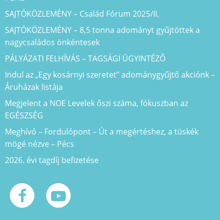
SAJTÓKÖZLEMÉNY – Család Fórum 2025/II.
SAJTÓKÖZLEMÉNY – 8,5 tonna adományt gyűjtöttek a
nagycsaládos önkéntesek
PÁLYÁZATI FELHÍVÁS – TAGSÁGI ÜGYINTÉZŐ
Indul az „Egy kosárnyi szeretet” adománygyűjtő akciónk –
Áruházak listája
Megjelent a NOE Levelek őszi száma, fókuszban az
EGÉSZSÉG
Meghívó – Fordulópont – Út a megértéshez, a tüskék
mögé nézve – Pécs
2026. évi tagdíj befizetése