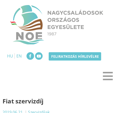
Skip
to
content
NOE
Nagycsaládosok Országos Egyesülete
HU
EN
FELIRATKOZÁS HÍRLEVÉLRE
Fiat szervizdíj
2019.06.21.
|
Szervizdíjak