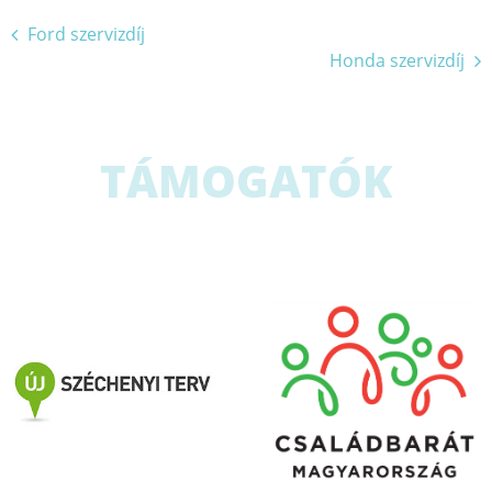
Bejegyzés
Ford szervizdíj
Honda szervizdíj
navigáció
TÁMOGATÓK