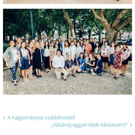
Bejegyzés
A hagyományos családmodell
„Vásárolj eggyel több iskolaszert!”
navigáció