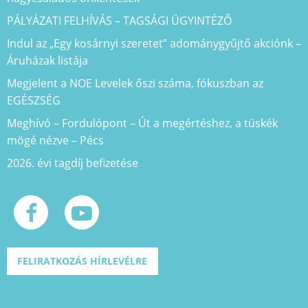
PÁLYÁZATI FELHÍVÁS – TAGSÁGI ÜGYINTÉZŐ
Indul az „Egy kosárnyi szeretet” adománygyűjtő akciónk –
Áruházak listája
Megjelent a NOE Levelek őszi száma, fókuszban az
EGÉSZSÉG
Meghívó – Fordulópont – Út a megértéshez, a tüskék
mögé nézve – Pécs
2026. évi tagdíj befizetése
FELIRATKOZÁS HÍRLEVÉLRE