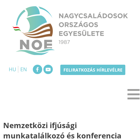
Skip
to
content
NOE
Nagycsaládosok Országos Egyesülete
HU
EN
FELIRATKOZÁS HÍRLEVÉLRE
Nemzetközi ifjúsági
munkatalálkozó és konferencia