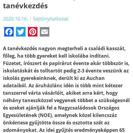
tanévkezdés
2020.10.16.
|
Sajtónyilatkozat
Facebook
Twitter
Pinterest
Email
A tanévkezdés nagyon megterheli a családi kasszát,
főleg, ha több gyereket kell iskolába indítani.
Füzetet, írószert és papírárut évente akár többször is,
iskolatáskát és tolltartót pedig 2-3 évente veszünk az
iskolás gyerekeinknek, derült ki az Auchan
adataiból. Az áruházlánc idén is több mint kétezer
tanszerrel várta vásárlóit, akiket arra kért, hogy
néhány taneszközzel vegyenek többet a szükségesnél
és ezeket ajánlják fel a Nagycsaládosok Országos
Egyesületének (NOE), amelynek közel kilencszáz
önkéntese gyűjtötte össze és osztotta szét az
adományokat. Az idei gyűjtés eredményeképpen 65