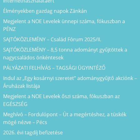
internethasználatáért
Élményekben gazdag napok Zánkán
Megjelent a NOE Levelek ünnepi száma, fókuszban a
PÉNZ
SAJTÓKÖZLEMÉNY – Család Fórum 2025/II.
SAJTÓKÖZLEMÉNY – 8,5 tonna adományt gyűjtöttek a
nagycsaládos önkéntesek
PÁLYÁZATI FELHÍVÁS – TAGSÁGI ÜGYINTÉZŐ
Indul az „Egy kosárnyi szeretet” adománygyűjtő akciónk –
Áruházak listája
Megjelent a NOE Levelek őszi száma, fókuszban az
EGÉSZSÉG
Meghívó – Fordulópont – Út a megértéshez, a tüskék
mögé nézve – Pécs
2026. évi tagdíj befizetése