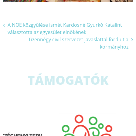
Bejegyzés
A NOE közgyűlése ismét Kardosné Gyurkó Katalint
választotta az egyesület elnökének
navigáció
Tizennégy civil szervezet javaslattal fordult a
kormányhoz
TÁMOGATÓK