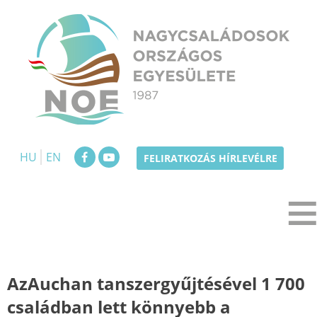
Skip
to
content
NOE
Nagycsaládosok Országos Egyesülete
HU
EN
FELIRATKOZÁS HÍRLEVÉLRE
AzAuchan tanszergyűjtésével 1 700
családban lett könnyebb a