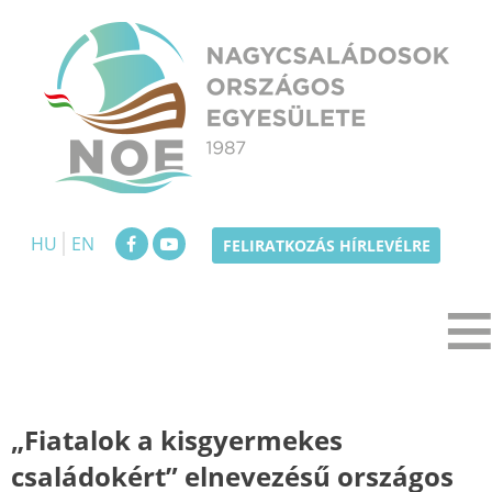
Skip
to
content
NOE
Nagycsaládosok Országos Egyesülete
HU
EN
FELIRATKOZÁS HÍRLEVÉLRE
„Fiatalok a kisgyermekes
családokért” elnevezésű országos