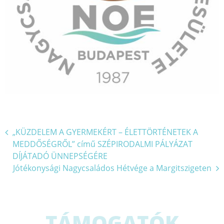
Bejegyzés
„KÜZDELEM A GYERMEKÉRT – ÉLETTÖRTÉNETEK A
MEDDŐSÉGRŐL” című SZÉPIRODALMI PÁLYÁZAT
navigáció
DÍJÁTADÓ ÜNNEPSÉGÉRE
Jótékonysági Nagycsaládos Hétvége a Margitszigeten
TÁMOGATÓK