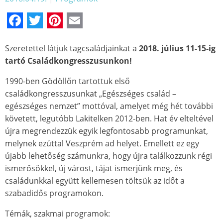
Facebook
Twitter
Pinterest
Email
Szeretettel látjuk tagcsaládjainkat a
2018. július 11-15-ig
tartó Családkongresszusunkon!
1990-ben Gödöllőn tartottuk első
családkongresszusunkat „Egészséges család –
egészséges nemzet” mottóval, amelyet még hét további
követett, legutóbb Lakitelken 2012-ben. Hat év elteltével
újra megrendezzük egyik legfontosabb programunkat,
melynek ezúttal Veszprém ad helyet. Emellett ez egy
újabb lehetőség számunkra, hogy újra találkozzunk régi
ismerősökkel, új várost, tájat ismerjünk meg, és
családunkkal együtt kellemesen töltsük az időt a
szabadidős programokon.
Témák, szakmai programok: