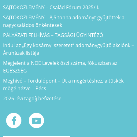
SAJTÓKÖZLEMÉNY – Család Fórum 2025/II.
SAJTÓKÖZLEMÉNY – 8,5 tonna adományt gyűjtöttek a
nagycsaládos önkéntesek
PÁLYÁZATI FELHÍVÁS – TAGSÁGI ÜGYINTÉZŐ
Indul az „Egy kosárnyi szeretet” adománygyűjtő akciónk –
Áruházak listája
Megjelent a NOE Levelek őszi száma, fókuszban az
EGÉSZSÉG
Meghívó – Fordulópont – Út a megértéshez, a tüskék
mögé nézve – Pécs
2026. évi tagdíj befizetése