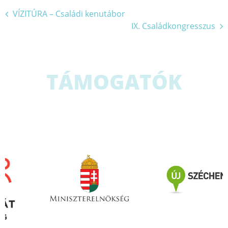
Bejegyzés
VÍZITÚRA – Családi kenutábor
IX. Családkongresszus
navigáció
TÁMOGATÓK