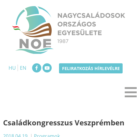
Skip
to
content
NOE
Nagycsaládosok Országos Egyesülete
HU
EN
FELIRATKOZÁS HÍRLEVÉLRE
Családkongresszus Veszprémben
2018.04.19.
|
Programok