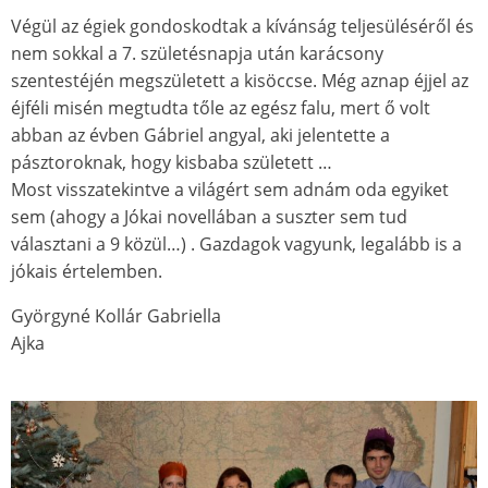
Végül az égiek gondoskodtak a kívánság teljesüléséről és
nem sokkal a 7. születésnapja után karácsony
szentestéjén megszületett a kisöccse. Még aznap éjjel az
éjféli misén megtudta tőle az egész falu, mert ő volt
abban az évben Gábriel angyal, aki jelentette a
pásztoroknak, hogy kisbaba született …
Most visszatekintve a világért sem adnám oda egyiket
sem (ahogy a Jókai novellában a suszter sem tud
választani a 9 közül…) . Gazdagok vagyunk, legalább is a
jókais értelemben.
Györgyné Kollár Gabriella
Ajka