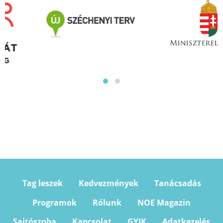
Tag leszek
Kedvezmények
Tanácsadás
Programok
Rólunk
NOE Magazin
Sajtószoba
Kapcsolat
GYIK
Adatkezelés