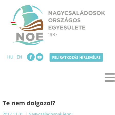
Skip
to
content
NOE
Nagycsaládosok Országos Egyesülete
HU
EN
FELIRATKOZÁS HÍRLEVÉLRE
Te nem dolgozol?
2017.11.01.
|
Nagycsaládosnak lenni