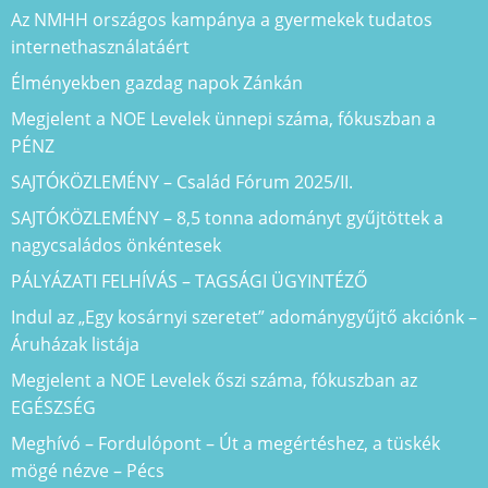
Az NMHH országos kampánya a gyermekek tudatos
internethasználatáért
Élményekben gazdag napok Zánkán
Megjelent a NOE Levelek ünnepi száma, fókuszban a
PÉNZ
SAJTÓKÖZLEMÉNY – Család Fórum 2025/II.
SAJTÓKÖZLEMÉNY – 8,5 tonna adományt gyűjtöttek a
nagycsaládos önkéntesek
PÁLYÁZATI FELHÍVÁS – TAGSÁGI ÜGYINTÉZŐ
Indul az „Egy kosárnyi szeretet” adománygyűjtő akciónk –
Áruházak listája
Megjelent a NOE Levelek őszi száma, fókuszban az
EGÉSZSÉG
Meghívó – Fordulópont – Út a megértéshez, a tüskék
mögé nézve – Pécs