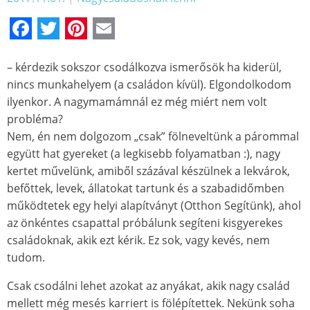
Facebook
Twitter
Pinterest
Email
– kérdezik sokszor csodálkozva ismerősök ha kiderül,
nincs munkahelyem (a családon kívül). Elgondolkodom
ilyenkor. A nagymamámnál ez még miért nem volt
probléma?
Nem, én nem dolgozom „csak” fölneveltünk a párommal
együtt hat gyereket (a legkisebb folyamatban :), nagy
kertet művelünk, amiből százával készülnek a lekvárok,
befőttek, levek, állatokat tartunk és a szabadidőmben
működtetek egy helyi alapítványt (Otthon Segítünk), ahol
az önkéntes csapattal próbálunk segíteni kisgyerekes
családoknak, akik ezt kérik. Ez sok, vagy kevés, nem
tudom.
Csak csodálni lehet azokat az anyákat, akik nagy család
mellett még mesés karriert is fölépítettek. Nekünk soha