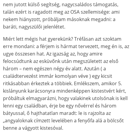
nem jutott külső segítség, nagycsaládos támogatás,
talán ezért is ragadott meg az OSA szellemisége: ami
nekem hiányzott, próbáljam másoknak megadni: a
baráti, nagyszülői jelenlétet.
Miért lett mégis hat gyerekünk? Tréfásan azt szoktam
erre mondani: a férjem is hármat tervezett, meg én is, az
ugye összesen hat. Az igazság az, hogy amire
felocsúdtunk az esküvőnk után megszületett az első
három – nem egészen négy év alatt. Azután ( a
családtervezést immár komolyan véve ) egy kicsit
ritkásabban érkeztek a többiek. Emlékszem, amikor 5.
kislányunk karácsonyra mindenképpen kistestvért kért,
próbáltuk elmagyarázni, hogy valakinek utolsónak is kell
lenni egy családban, érje be egy nővérrel és három
bátyussal, ő hajthatatlan maradt: le is rajzolta az
„angyaloknak címzett levelében a fenyőfa alá a bölcsőt
benne a vágyott kistesóval.