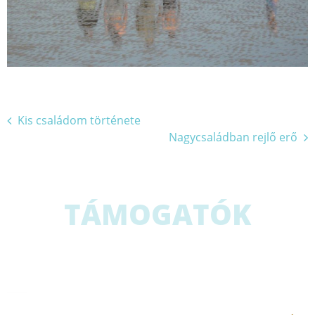
Bejegyzés
Kis családom története
Nagycsaládban rejlő erő
navigáció
TÁMOGATÓK