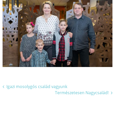
Bejegyzés
Igazi mosolygós család vagyunk
Természetesen Nagycsalád!
navigáció