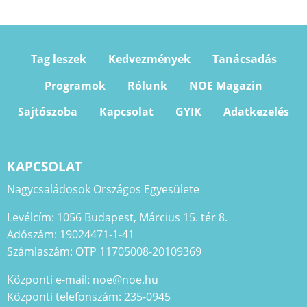
Tag leszek
Kedvezmények
Tanácsadás
Programok
Rólunk
NOE Magazin
Sajtószoba
Kapcsolat
GYIK
Adatkezelés
KAPCSOLAT
Nagycsaládosok Országos Egyesülete
Levélcím: 1056 Budapest, Március 15. tér 8.
Adószám: 19024471-1-41
Számlaszám: OTP 11705008-20109369
Központi e-mail: noe@noe.hu
Központi telefonszám: 235-0945