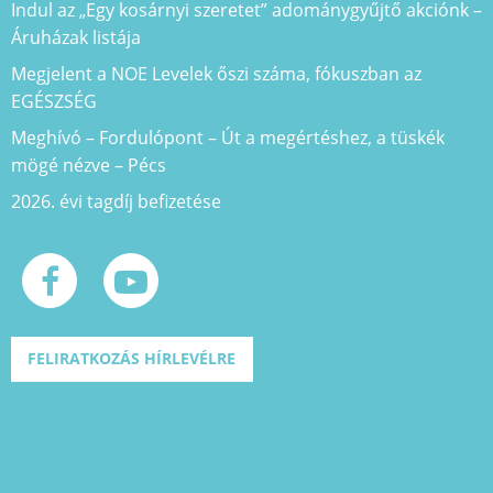
Indul az „Egy kosárnyi szeretet” adománygyűjtő akciónk –
Áruházak listája
Megjelent a NOE Levelek őszi száma, fókuszban az
EGÉSZSÉG
Meghívó – Fordulópont – Út a megértéshez, a tüskék
mögé nézve – Pécs
2026. évi tagdíj befizetése
FELIRATKOZÁS HÍRLEVÉLRE