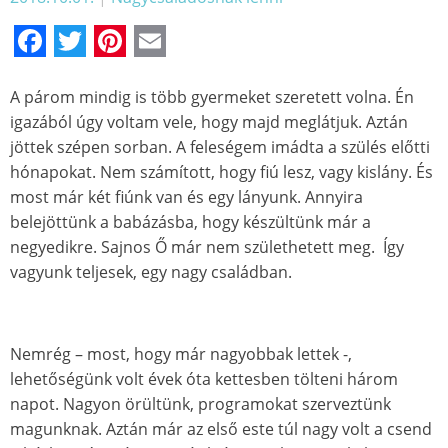
Facebook
Twitter
Pinterest
Email
A párom mindig is több gyermeket szeretett volna. Én
igazából úgy voltam vele, hogy majd meglátjuk. Aztán
jöttek szépen sorban. A feleségem imádta a szülés előtti
hónapokat. Nem számított, hogy fiú lesz, vagy kislány. És
most már két fiúnk van és egy lányunk. Annyira
belejöttünk a babázásba, hogy készültünk már a
negyedikre. Sajnos Ő már nem születhetett meg. Így
vagyunk teljesek, egy nagy családban.
Nemrég – most, hogy már nagyobbak lettek -,
lehetőségünk volt évek óta kettesben tölteni három
napot. Nagyon örültünk, programokat szerveztünk
magunknak. Aztán már az első este túl nagy volt a csend