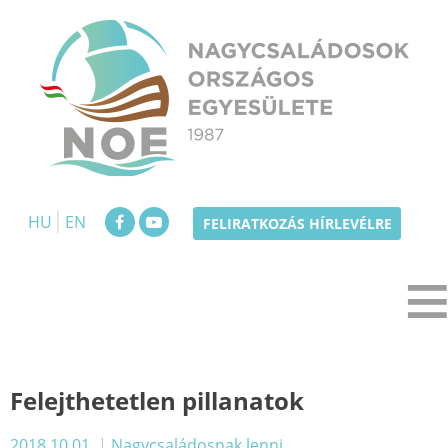
Skip
to
content
NOE
Nagycsaládosok Országos Egyesülete
HU
EN
FELIRATKOZÁS HÍRLEVÉLRE
Felejthetetlen pillanatok
2018.10.01.
|
Nagycsaládosnak lenni