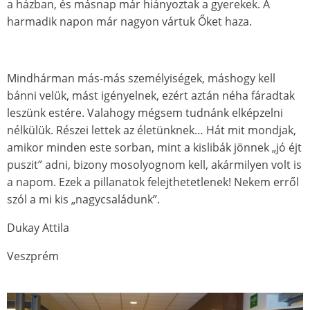
a házban, és másnap már hiányoztak a gyerekek. A
harmadik napon már nagyon vártuk Őket haza.
Mindhárman más-más személyiségek, máshogy kell
bánni velük, mást igényelnek, ezért aztán néha fáradtak
leszünk estére. Valahogy mégsem tudnánk elképzelni
nélkülük. Részei lettek az életünknek… Hát mit mondjak,
amikor minden este sorban, mint a kislibák jönnek „jó éjt
puszit” adni, bizony mosolyognom kell, akármilyen volt is
a napom. Ezek a pillanatok felejthetetlenek! Nekem erről
szól a mi kis „nagycsaládunk”.
Dukay Attila
Veszprém