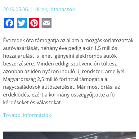
2019.05.06.
|
Hírek, jótanácsok
Facebook
Twitter
Pinterest
Email
Évtizedek óta támogatja az állam a mozgáskorlátozottak
autóvásárlását, néhány éve pedig akár 1,5 milliós
hozzájárulást is lehet igényelni elektromos autók
beszerzésére. Minden eddigi szubvención túltesz
azonban az idén nyáron induló új rendszer, amellyel
Magyarország 2,5 millió forinttal támogatja a
nagycsaládosok autószerzését. Már most óriási az
érdeklődés, ezért a kormány összegyűjtötte a fő
kérdéseket és válaszokat.
További információk