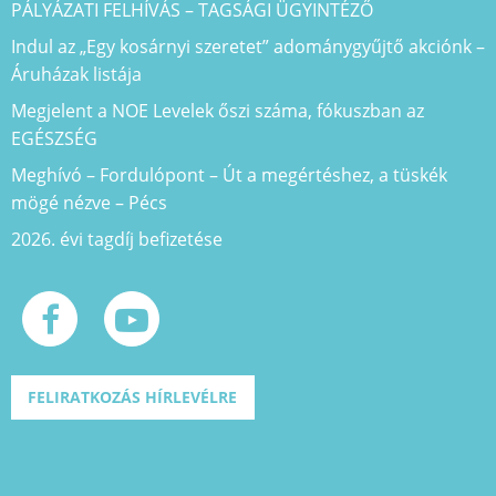
PÁLYÁZATI FELHÍVÁS – TAGSÁGI ÜGYINTÉZŐ
Indul az „Egy kosárnyi szeretet” adománygyűjtő akciónk –
Áruházak listája
Megjelent a NOE Levelek őszi száma, fókuszban az
EGÉSZSÉG
Meghívó – Fordulópont – Út a megértéshez, a tüskék
mögé nézve – Pécs
2026. évi tagdíj befizetése
FELIRATKOZÁS HÍRLEVÉLRE