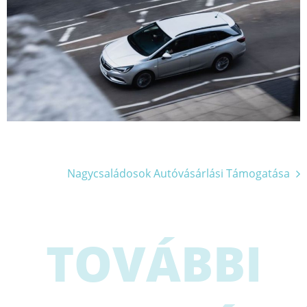
Bejegyzés
Nagycsaládosok Autóvásárlási Támogatása
navigáció
TOVÁBBI