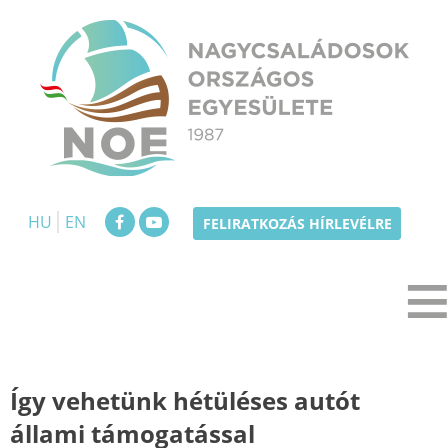
Skip
to
content
NOE
Nagycsaládosok Országos Egyesülete
HU
EN
FELIRATKOZÁS HÍRLEVÉLRE
Így vehetünk hétüléses autót
állami támogatással