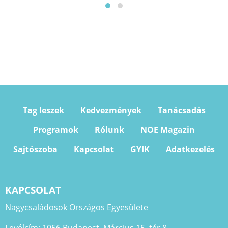
Tag leszek
Kedvezmények
Tanácsadás
Programok
Rólunk
NOE Magazin
Sajtószoba
Kapcsolat
GYIK
Adatkezelés
KAPCSOLAT
Nagycsaládosok Országos Egyesülete
Levélcím: 1056 Budapest, Március 15. tér 8.