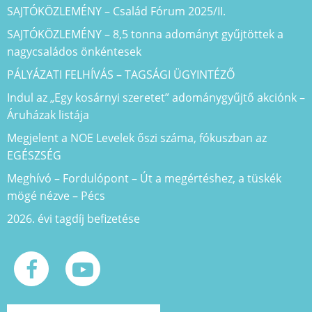
SAJTÓKÖZLEMÉNY – Család Fórum 2025/II.
SAJTÓKÖZLEMÉNY – 8,5 tonna adományt gyűjtöttek a
nagycsaládos önkéntesek
PÁLYÁZATI FELHÍVÁS – TAGSÁGI ÜGYINTÉZŐ
Indul az „Egy kosárnyi szeretet” adománygyűjtő akciónk –
Áruházak listája
Megjelent a NOE Levelek őszi száma, fókuszban az
EGÉSZSÉG
Meghívó – Fordulópont – Út a megértéshez, a tüskék
mögé nézve – Pécs
2026. évi tagdíj befizetése