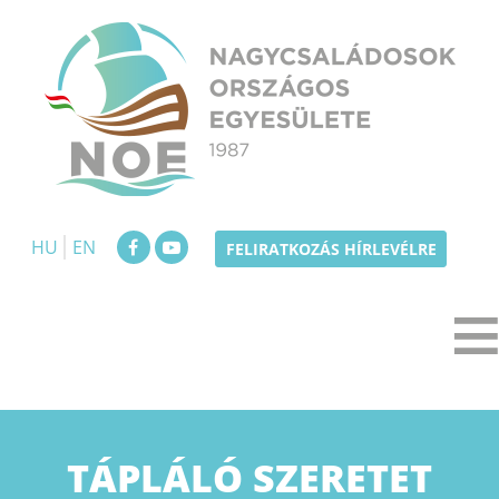
Skip
to
content
NOE
Nagycsaládosok Országos Egyesülete
HU
EN
FELIRATKOZÁS HÍRLEVÉLRE
TÁPLÁLÓ SZERETET