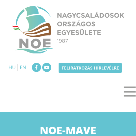
Skip
to
content
NOE
Nagycsaládosok Országos Egyesülete
HU
EN
FELIRATKOZÁS HÍRLEVÉLRE
NOE-MAVE