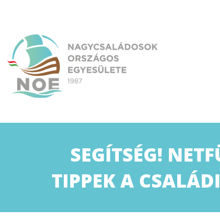
Skip
to
content
NOE
Nagycsaládosok Országos Egyesülete
SEGÍTSÉG! NETF
TIPPEK A CSALÁD