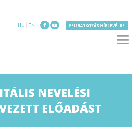
HU
EN
≡
FELIRATKOZÁS HÍRLEVÉLRE
ITÁLIS NEVELÉSI
RVEZETT ELŐADÁST