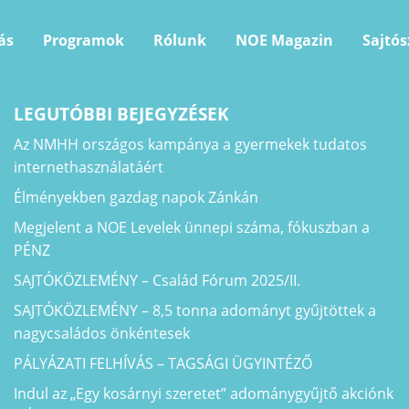
ás
Programok
Rólunk
NOE Magazin
Sajtó
LEGUTÓBBI BEJEGYZÉSEK
Az NMHH országos kampánya a gyermekek tudatos
internethasználatáért
Élményekben gazdag napok Zánkán
Megjelent a NOE Levelek ünnepi száma, fókuszban a
PÉNZ
SAJTÓKÖZLEMÉNY – Család Fórum 2025/II.
SAJTÓKÖZLEMÉNY – 8,5 tonna adományt gyűjtöttek a
nagycsaládos önkéntesek
PÁLYÁZATI FELHÍVÁS – TAGSÁGI ÜGYINTÉZŐ
Indul az „Egy kosárnyi szeretet” adománygyűjtő akciónk