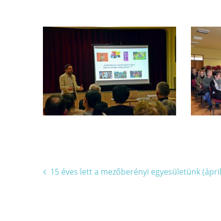
Bejegyzés
15 éves lett a mezőberényi egyesületünk (áprili
navigáció