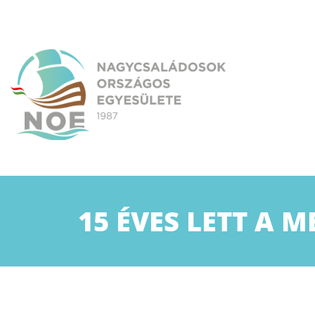
Skip
to
content
NOE
Nagycsaládosok Országos Egyesülete
15 ÉVES LETT A 