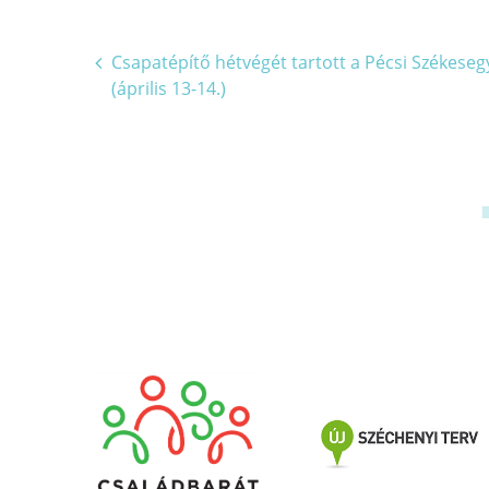
Bejegyzés
Csapatépítő hétvégét tartott a Pécsi Székese
(április 13-14.)
navigáció