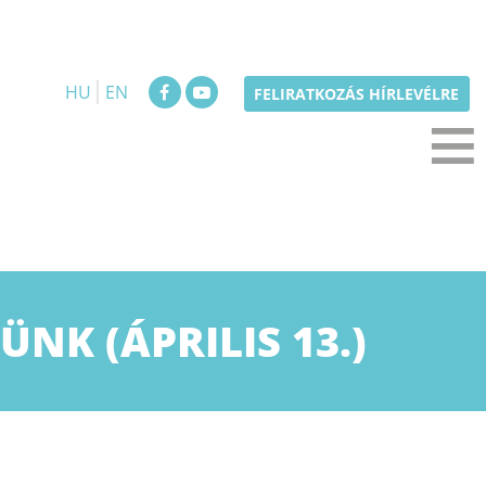
HU
EN
≡
FELIRATKOZÁS HÍRLEVÉLRE
NK (ÁPRILIS 13.)