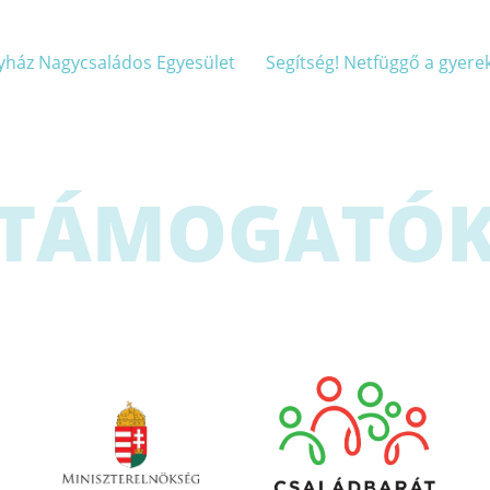
gyház Nagycsaládos Egyesület
Segítség! Netfüggő a gyerek
TÁMOGATÓ