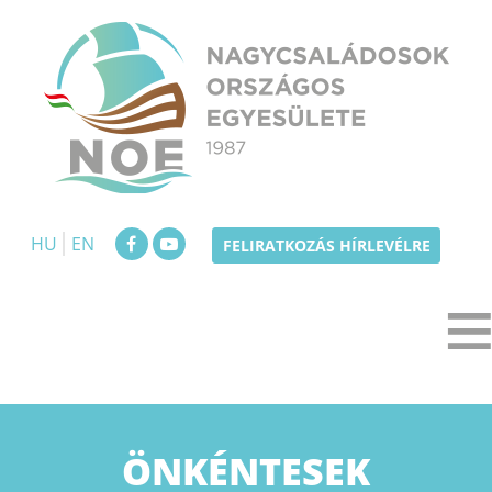
Skip
to
content
NOE
Nagycsaládosok Országos Egyesülete
HU
EN
FELIRATKOZÁS HÍRLEVÉLRE
ÖNKÉNTESEK