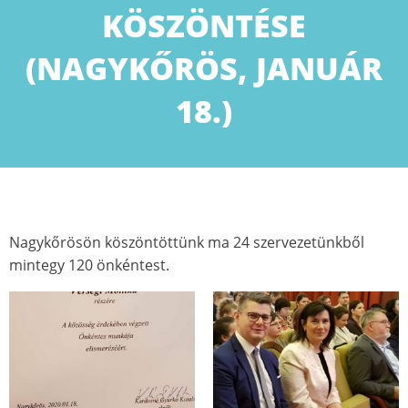
KÖSZÖNTÉSE
(NAGYKŐRÖS, JANUÁR
18.)
Nagykőrösön köszöntöttünk ma 24 szervezetünkből
mintegy 120 önkéntest.