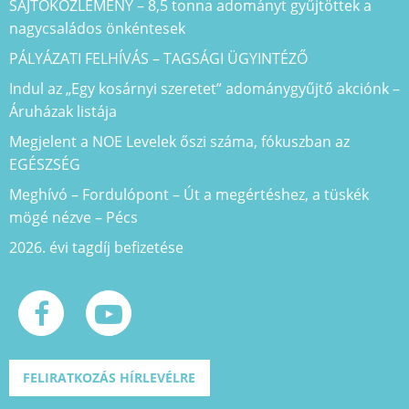
SAJTÓKÖZLEMÉNY – 8,5 tonna adományt gyűjtöttek a
nagycsaládos önkéntesek
PÁLYÁZATI FELHÍVÁS – TAGSÁGI ÜGYINTÉZŐ
Indul az „Egy kosárnyi szeretet” adománygyűjtő akciónk –
Áruházak listája
Megjelent a NOE Levelek őszi száma, fókuszban az
EGÉSZSÉG
Meghívó – Fordulópont – Út a megértéshez, a tüskék
mögé nézve – Pécs
2026. évi tagdíj befizetése
FELIRATKOZÁS HÍRLEVÉLRE