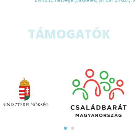
Évindító hétvége (Lakitelek, január 24-26.)
navigáció
TÁMOGATÓK