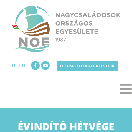
Skip
to
content
NOE
Nagycsaládosok Országos Egyesülete
HU
EN
FELIRATKOZÁS HÍRLEVÉLRE
ÉVINDÍTÓ HÉTVÉGE