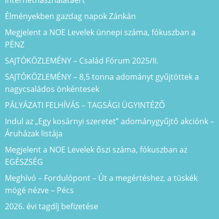
Élményekben gazdag napok Zánkán
Megjelent a NOE Levelek ünnepi száma, fókuszban a
PÉNZ
SAJTÓKÖZLEMÉNY – Család Fórum 2025/II.
SAJTÓKÖZLEMÉNY – 8,5 tonna adományt gyűjtöttek a
nagycsaládos önkéntesek
PÁLYÁZATI FELHÍVÁS – TAGSÁGI ÜGYINTÉZŐ
Indul az „Egy kosárnyi szeretet” adománygyűjtő akciónk –
Áruházak listája
Megjelent a NOE Levelek őszi száma, fókuszban az
EGÉSZSÉG
Meghívó – Fordulópont – Út a megértéshez, a tüskék
mögé nézve – Pécs
2026. évi tagdíj befizetése