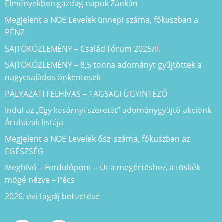
Élményekben gazdag napok Zánkán
Megjelent a NOE Levelek ünnepi száma, fókuszban a
PÉNZ
SAJTÓKÖZLEMÉNY – Család Fórum 2025/II.
SAJTÓKÖZLEMÉNY – 8,5 tonna adományt gyűjtöttek a
nagycsaládos önkéntesek
PÁLYÁZATI FELHÍVÁS – TAGSÁGI ÜGYINTÉZŐ
Indul az „Egy kosárnyi szeretet” adománygyűjtő akciónk –
Áruházak listája
Megjelent a NOE Levelek őszi száma, fókuszban az
EGÉSZSÉG
Meghívó – Fordulópont – Út a megértéshez, a tüskék
mögé nézve – Pécs
2026. évi tagdíj befizetése