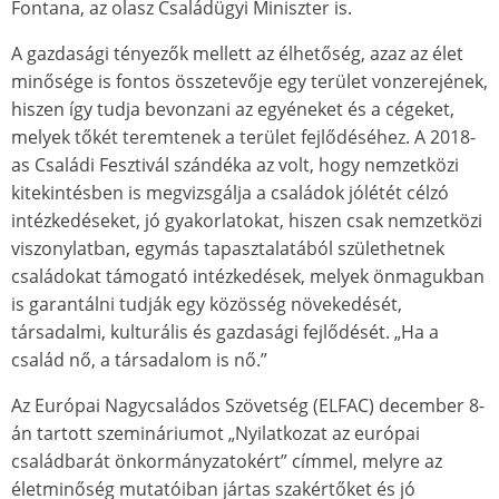
Fontana, az olasz Családügyi Miniszter is.
A gazdasági tényezők mellett az élhetőség, azaz az élet
minősége is fontos összetevője egy terület vonzerejének,
hiszen így tudja bevonzani az egyéneket és a cégeket,
melyek tőkét teremtenek a terület fejlődéséhez. A 2018-
as Családi Fesztivál szándéka az volt, hogy nemzetközi
kitekintésben is megvizsgálja a családok jólétét célzó
intézkedéseket, jó gyakorlatokat, hiszen csak nemzetközi
viszonylatban, egymás tapasztalatából születhetnek
családokat támogató intézkedések, melyek önmagukban
is garantálni tudják egy közösség növekedését,
társadalmi, kulturális és gazdasági fejlődését. „Ha a
család nő, a társadalom is nő.”
Az Európai Nagycsaládos Szövetség (ELFAC) december 8-
án tartott szemináriumot „Nyilatkozat az európai
családbarát önkormányzatokért” címmel, melyre az
életminőség mutatóiban jártas szakértőket és jó