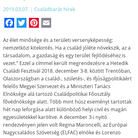
2019.03.07.
|
Családbarát hírek
Facebook
Twitter
Pinterest
Email
Az élet minősége és a területi versenyképesség:
nemzetközi kitekintés. Ha a család jóléte növekszik, az a
társadalom, a gazdaság és egy terület fejlődéséhez is
vezet.” Ezzel a címmel került megrendezésre a Hetedik
Családi Fesztivál 2018. december 3-8. között Trentóban,
Olaszországban a család-, születés-, és ifjúságpolitikáért
felelős Megyei Szervezet és a Miniszteri Tanács
Elnöksége alá tartozó Családpolitikai Főosztály
fővédnöksége alatt. Több mint húsz eseményt tartottak
hét nap leforgása alatt különböző helyi civil és magán
egyesületekkel karöltve. A december 3-i nyitó
rendezvényen jelen volt Regina Maroncelli, az Európai
Nagycsaládos Szövetség (ELFAC) elnöke és Lorenzo