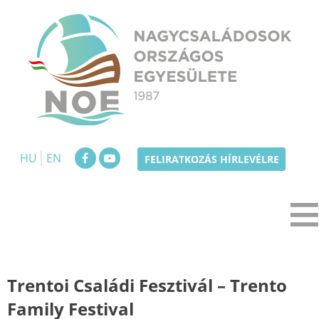
Skip
to
content
NOE
Nagycsaládosok Országos Egyesülete
HU
EN
FELIRATKOZÁS HÍRLEVÉLRE
Trentoi Családi Fesztivál – Trento
Family Festival