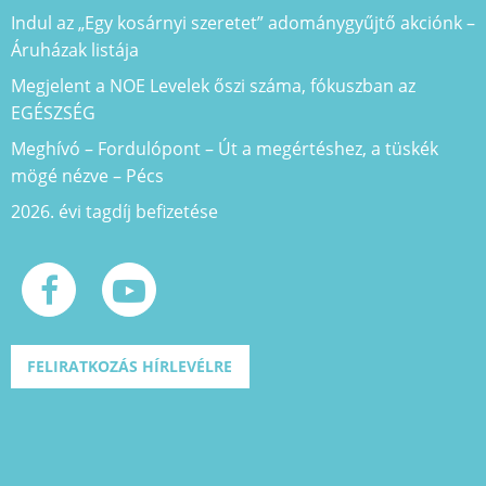
Indul az „Egy kosárnyi szeretet” adománygyűjtő akciónk –
Áruházak listája
Megjelent a NOE Levelek őszi száma, fókuszban az
EGÉSZSÉG
Meghívó – Fordulópont – Út a megértéshez, a tüskék
mögé nézve – Pécs
2026. évi tagdíj befizetése
FELIRATKOZÁS HÍRLEVÉLRE