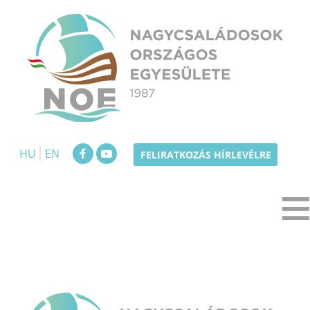
Skip
to
content
NOE
Nagycsaládosok Országos Egyesülete
HU
EN
FELIRATKOZÁS HÍRLEVÉLRE