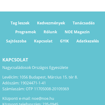
Tag leszek
Kedvezmények
Tanácsadás
Programok
Rólunk
NOE Magazin
Sajtószoba
Kapcsolat
GYIK
Adatkezelés
KAPCSOLAT
Nagycsaládosok Országos Egyesülete
Levélcím: 1056 Budapest, Március 15. tér 8.
Adószám: 19024471-1-41
Számlaszám: OTP 11705008-20109369
Központi e-mail: noe@noe.hu
Központi telefonszám: 235-0945