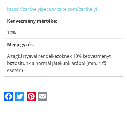
https://zarthelyipecs.wixsite.com/zarthelyi
Kedvezmény mértéke:
10%
Megjegyzés:
A tagkártyával rendelkezőknek 10% kedvezményt
biztosítunk a normál játékunk árából (min. 4 fő
esetén)
Facebook
Twitter
Pinterest
Email